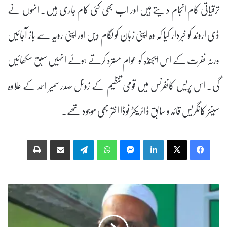
ترقیاتی کام انجام دیتے ہیں اور اب بھی کئی کام جاری ہیں۔ انہوں نے
ڈی اروند کو خبردار کیا کہ وہ اپنی زبان کو لگام دیں اور اپنی رویہ سے باز آجائیں
ورنہ نفرت کے اس ایجنڈہ کو عوام مسترد کرتے ہوئے انہیں سبق سکھائیں
گی۔ اس پریس کانفرنس میں قومی تنظیم کے زونل صدر سمیر احمد کے علاوہ
سینئر کانگریس قائد و سابق ڈائریکٹر نوڈا اختر بھی موجود تھے۔
Print
Share via Email
Telegram
WhatsApp
Messenger
LinkedIn
ک
ھ
م
م