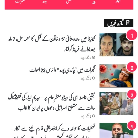
اتوار
پیر
منگل
بدھ
جمعرات
دِ
ع
م
تازہ خبریں
ل
-
ا
کینیڈا میں ہندوستانی نژاد خاتون کے قتل کا معمہ حل، 7 ماہ
گ
بعد بوائے فرینڈ گرفتار
ر
م
2 گھنٹے پہلے
ز
ی
گجرات میں "چاندی پورہ” وائرس 23 اموات
د
2 گھنٹے پہلے
ا
ذ
ی
مجتبیٰ خامنہ ای کی ویڈیو منظرِ عام پر – سپریم لیڈر کی تشویشناک
ت
حالت سے متعلق اسرائیلی دعووں پر ایران کا جواب
د
ی
5 گھنٹے پہلے
ن
ی
تعطیلات کا حوالہ دے کر اینومریشن فارم لینے سے انکار –
ہ