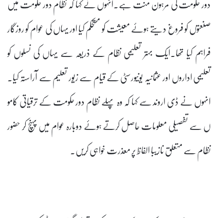
دور حکومت کی مرہون منت ہے۔انہوں نے کہا کہ نظام دور حکومت میں
صنعتوں کو فروغ دیتے ہوئے معیشت کو مستحکم کیا اور یہاں کی عوام کو روزگار
فراہم کیا تھا۔ایک بہتر تعلیمی نظام کے ذریعہ سے یہاں کی نسلوں کو
تعلیمی اداروں اور عثمانیہ یونیورسٹی کے قیام سے زیور تعلیم سے آراستہ کیا۔
انہوں نے ڈی اروند سے کہا کہ وہ پہلے نظام دور حکومت کے ترقیاتی کامو
ں سے تفصیلی معلومات حاصل کرتے ہوئے دوبارہ عوام میں پہنچ کر حضور
نظام سے متعلق نازیبا الفاظ پر معذرت خواہی کریں۔