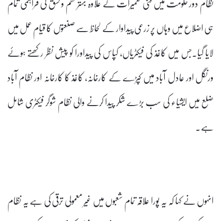
نظام دور حکومت میں فنی تعمیرات کے علاوہ بہتر نظم و نسق کی فراہمی تمام
ہی اضلاع میں وہاں پر زرعی پیداوار کے لحاظ سے صنعتوں کا قیام عمل میں
لایا گیا۔جس میں کاغذ کی فیکٹریاں، کپاس کی پیداورا کو پیش نظر رکھتے ہوئے
ورنگل اور عادل آباد میں کپڑے کے کارخانہ، کاغذ کا کارخانہ اور نظام آباد
ضلع میں ایشیاء کی سب بڑے شکر پیدا کرنے والی نظام شوگر فیکٹری شامل
ہے۔
انہوں نے کہا کہ یہ پورا علاقہ تمام شعبوں میں غیر معمولی ترقی کی ہے یہ نظام