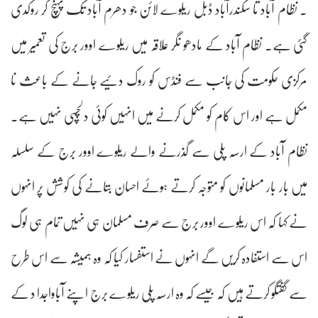
۔ نظام آباد تا سکندرآباد ڈبل ریلوے لائن جو دھرم آباد تک پہنچ کر روکدی
گئی ہے۔ نظام آباد کے مادھو نگر علاقہ میں ریلوے اوور برج کی تعمیر میں
مرکزی حکومت کی جانب سے فنڈس کو روک دئیے جانے کے باعث نا
مکمل ہے اور اس کام کو مکمل کرنے میں انہیں کوئی دلچسپی نہیں ہے۔
نظام آباد کے ارسہ پلی سے گذرنے والے ریلوے اوور برج کے سلسلہ
میں بار بار مسلمانوں کو متوجہ کرتے ہوئے احسان بتانے کی کوشش پر انہوں
نے کہا کہ اس ریلوے اوور برج سے صرف مسلمان ہی نہیں تمام ہی لوگ
اس سے استفادہ کریں گے انہوں نے استفسار کیا کہ وہ ہمیشہ سے اس طرح
سے گفتگو کرتے ہیں کہ جیسے کہ وہ ارسہ پلی ریلوے برج اپنے آباواجدا د کے