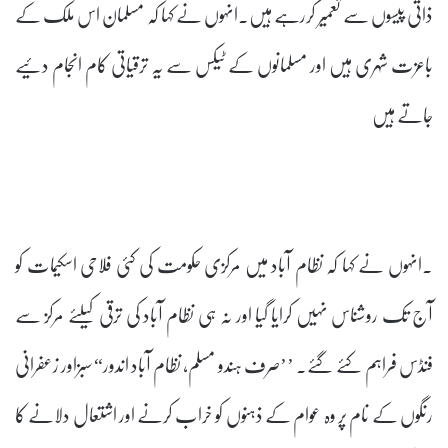
ذاتی پیسوں سے تعمیر کررہے ہیں۔انہوں نے کہا کہ مسلمان اس ملک کے
باعزت شہری ہیں اور مسلمانوں کے ٹیکس سے یہ ترقیاتی کام انجام دئیے
جاتے ہیں
۔انہوں نے کہا کہ نظام آباد میں مرکزی حکومت کی کئی فلاحی اسکیمات کو
آج تک روشناس نہیں کرایا گیا اور نہ ہی نظام آباد کی ترقی کیلئے مرکز سے
فنڈس فراہم کئے گئے۔ ’’صرف ہندو مسلم، نظام آباد اندور“ سبزاور زعفرانی
رنگوں کے نام پر وہ عوام کے ذہنوں کو خراب کرنے اور اشتعال دلانے کا