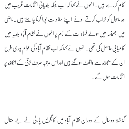
کام کررہے ہیں۔ انہوں نے کہا کہ اب جبکہ بلدیاتی انتخابات قریب ہیں
وہ ماحول کو خراب کرتے ہوئے اپنے مفادات پورا کرنا چاہتے ہیں۔ماضی
میں بھینسہ میں ہوئے فسادات کے نام پر انہوں نے نظام آباد بلدیہ میں
کامیابی حاصل کی تھی۔انہوں نے کہا کہ اب نظام آباد کی عوام پوری طرح
ان کے ایجنڈہ سے واقف ہوگئے ہیں اور اس مرتبہ صرف ترقی کے ایجنڈہ پر
انتخابات ہوں گے۔
گذشتہ دوسال کے دوران نظام آباد میں کانگریس پارٹی نے بے مثال