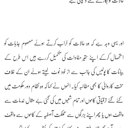
اور یہی وجہ ہے کہ وہ حالات کو خراب کرتے ہوئے معصوم جذبات کو
استحصال کرکے اپنے حقیر مفادات کی تکمیل کررہے ہیں اس طرح کے
بیانات کا پولیس کی جانب سے از خود نوٹ لیتے ہوئے ان کے خلاف
سخت کاروائی کا بھی مطالبہ کیا۔ انہوں نے کہا کہ وہ نظام دور حکومت میں
کئے گئے ترقیاتی کاموں اور تمام شعبوں میں کی گئی بے مثال خدمات سے
واقف ہوں یا پھر اپنے بزرگوں سے مملکت آصفیہ کے کاموں سے واقف