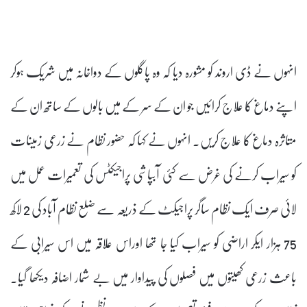
انہوں نے ڈی اروند کو مشورہ دیا کہ وہ پاگلوں کے دواخانہ میں شریک ہوکر
اپنے دماغ کا علاج کرائیں جو ان کے سر کے میں بالوں کے ساتھ ان کے
متاثرہ دماغ کا علاج کریں۔ انہوں نے کہا کہ حضور نظام نے زرعی زمینات
کو سیراب کرنے کی غرض سے کئی آبپاشی پراجیکٹس کی تعمیرات عمل میں
لائی صرف ایک نظام ساگر پراجیکٹ کے ذریعہ سے ضلع نظام آباد کی 2 لاکھ
75 ہزار ایکر اراضی کو سیراب کیا جا تھا اوراس علاقہ میں اس سیرابی کے
باعث زرعی کھیتوں میں فصلوں کی پیداوار میں بے شمار اضافہ دیکھا گیا۔