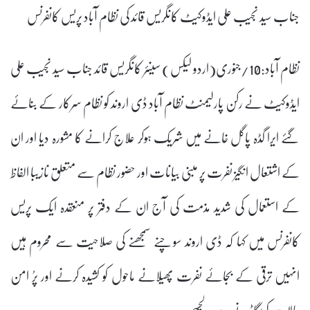
جناب سید نجیب علی ایڈوکیٹ کانگریس قائد کی نظام آباد پریس کانفرنس
نظام آباد:10/جنوری(اردو لیکس) سینئر کانگریس قائد جناب سید نجیب علی
ایڈوکیٹ نے رکن پارلیمنٹ نظام آباد ڈی اروند کو نظام سرکار کے بنائے
گئے ایرا گڈہ پاگل خانے میں شریک ہوکر علاج کرانے کا مشورہ دیا اور ان
کے اشتعال انگیز نفرت پر مبنی بیانات اور حضور نظام سے متعلق نازیبا الفاظ
کے استعمال کی شدید مذمت کی آج ان کے دفتر پر منعقدہ ایک پریس
کانفرنس میں کہا کہ ڈی اروند سوچنے سمجھنے کی صلاحیت سے محروم ہیں
انہیں ترقی کے بجائے نفرت پھیلانے ماحول کو کشیدہ کرنے اور پرُ امن
حالات کو بگاڑنے سے دلچسپی ہے