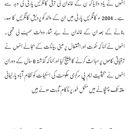
انہوں نے یاد دلایا کہ ن کے خاندان کی ترقی کانگریس پارٹی کی وجہ سے
ہے۔ 2004 ء کانگریس پارٹی میں ان کے والد کو پردیش کانگریس کا صدر
بنانے کے بعد ان کے خاندان نے بے شمار دولت سمیٹ لی تھی۔
انہوں نے کہا کہ نفرت اور اشتعال پر مبنی بیانات کے بجائے انہوں نے
ترقیاتی کاموں پر مباحث کرنے کا چیلنج کیا اور کہا کہ گذشتہ 6 سال کے دوران
انہوں نے بحیثیت ایم پی مرکزی حکومت کی اسکیمات کو نظام آباد پارلیمانی
حلقہ تک پہنچانے میں مکمل طور پر ناکام ثابت ہوئے ہیں