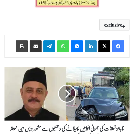
exclusive
Print
Share via Email
Telegram
WhatsApp
Messenger
LinkedIn
ن
ا
ج
ا
ئ
ز
ت
ع
ل
ق
ناجائز تعلقات کی جھوٹی افواہیں پھیلانے کی دھمکیوں سے مشہور بزبس مین ممتاز
ا