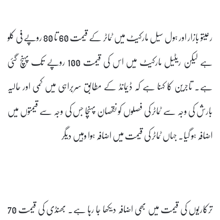
رعیتو بازار اور ہول سیل مارکیٹ میں ٹماٹر کے قیمت 60 تا 80 روپے فی کلو
ہے لیکن ریٹیل مارکیٹ میں اس کی قیمت 100 روپے تک پہنچ گئی
ہے۔ تاجرین کا کہنا ہے کہ ڈیمانڈ کے مطابق سربراہی میں کمی اور حالیہ
بارش کی وجہ سے ٹماٹر کی فصلوں کو نقصان پہنچا جس کی وجہ سے قیمتوں میں
اضافہ ہو گیا۔ جہاں ٹماٹر کی قیمت میں اضافہ ہوا وہیں دیگر
ترکاریوں کی قیمت میں بھی اضافہ دیکھا جا رہا ہے۔ بھنڈی کی قیمت 70