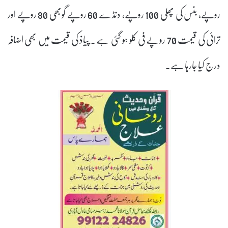
روپے، بنس کی پھلی 100 روپے، دنڈے 60 روپے گوبھی 80 روپے اور
ترائی کی قیمت 70 روپے فی کلو ہو گئی ہے۔ پیاذ کی قیمت میں بھی اضافہ
درج کیا جارہا ہے۔