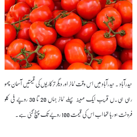
حیدرآباد ۔ حیدرآباد میں اس وقت ٹماٹر اور دیگر ترکاریوں کی قیمتیں آسمان چھو
رہی ہی۔ں قریب ایک مہینہ پہلے ٹماٹر جہاں 20 تا 30 روپے فی کلو
فروخت ہو رہا تھا اب اس کی قیمت 100 روپے تک پہنچ گئی ہے۔