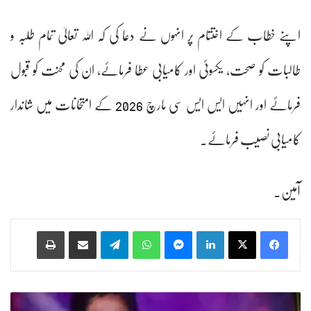
اپنے خطاب کے اختتام پر انہوں نے دعا کی کہ اللہ تعالیٰ تمام طلبہ و
طالبات کو صحت، یکسوئی اور کامیابی عطا فرمائے، ان کی محنت کو قبول
فرمائے اور انہیں ایس ایس سی مارچ 2026 کے امتحانات میں شاندار
کامیابی نصیب فرمائے۔
آمین۔
Print
Share via Email
Telegram
WhatsApp
Messenger
LinkedIn
ش