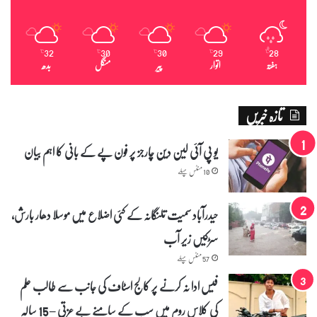
-
م
س
ل
32
30
30
29
28
℃
℃
℃
℃
℃
م
ہفتہ
اتوار
پیر
منگل
بدھ
ق
ا
ئ
تازہ خبریں
د
ی
یو پی آئی لین دین چارجز پر فون پے کے بانی کا اہم بیان
ن
ن
10 منٹس پہلے
ظ
ر
ا
حیدرآباد سمیت تلنگانہ کے کئی اضلاع میں موسلا دھار بارش،
ن
سڑکیں زیر آب
د
ا
57 منٹس پہلے
ز
فیس ادا نہ کرنے پر کالج اسٹاف کی جانب سے طالب علم
کی کلاس روم میں سب کے سامنے بے عزتی – 15 سالہ