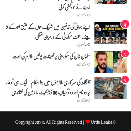
ارویند نے خودکشی کرلی
4 گھنٹے پہلے
اپنے بھائی کی تدفین میں شریک ہوں گے عتیق احمد کے 2
بیٹے۔ سخت سیکورٹی کے درمیان منتقلی
4 گھنٹے پہلے
سلمان خان کی سیکوریٹی پر تعینات پولیس ملازم کی موت
4 گھنٹے پہلے
تلنگانہ کی سرکاری ملازمتوں میں بڑا اسکام – ایک ہی آدھار
پر دو نام اور دو نوکریاں، 80 ڈپلیکیٹ ملازمین کی نشاندہی
8 گھنٹے پہلے
Urdu Leaks
© Copyright 2026, All Rights Reserved |