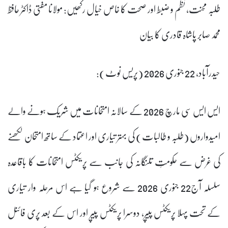
طلبہ محنت، نظم و ضبط اور صحت کا خاص خیال رکھیں: مولانا مفتی ڈاکٹر حافظ
محمد صابر پاشاہ قادری کا بیان
حیدرآباد، 22 جنوری 2026 (پریس نوٹ):
ایس ایس سی مارچ 2026 کے سالانہ امتحانات میں شریک ہونے والے
امیدواروں (طلبہ و طالبات) کی بہتر تیاری اور اعتماد کے ساتھ امتحان لکھنے
کی غرض سے حکومتِ تلنگانہ کی جانب سے پریکٹس امتحانات کا باقاعدہ
سلسلہ آج22 جنوری 2026 سے شروع ہو گیا ہے اس مرحلہ وار تیاری
کے تحت پہلا پریکٹس پیپر، دوسرا پریکٹس پیپر اور اس کے بعد پری فائنل