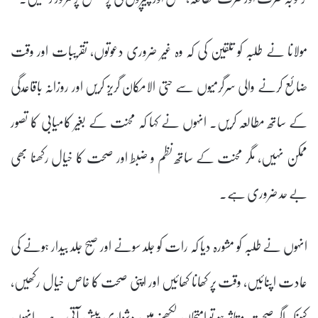
مولانا نے طلبہ کو تلقین کی کہ وہ غیر ضروری دعوتوں، تقریبات اور وقت
ضائع کرنے والی سرگرمیوں سے حتی الامکان گریز کریں اور روزانہ باقاعدگی
کے ساتھ مطالعہ کریں۔ انہوں نے کہا کہ محنت کے بغیر کامیابی کا تصور
ممکن نہیں، مگر محنت کے ساتھ نظم و ضبط اور صحت کا خیال رکھنا بھی
بے حد ضروری ہے۔
انہوں نے طلبہ کو مشورہ دیا کہ رات کو جلد سونے اور صبح جلد بیدار ہونے کی
عادت اپنائیں، وقت پر کھانا کھائیں اور اپنی صحت کا خاص خیال رکھیں،
کیونکہ اگر صحت متاثر ہو تو امتحان لکھنے میں دشواری پیش آتی ہے۔ انہوں