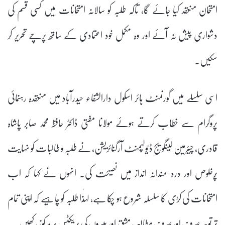
امتحان منعقد کیا جائے گا، تاکہ طلبہ کو سالانہ امتحانات میں کسی قسم کی
دشواری پیش نہ آئے اور وہ مکمل خود اعتمادی کے ساتھ پرچے تحریر کر
سکیں۔
اسی سلسلے میں گورنمنٹ ہائر اسکول دارالشفاء حیدرآباد میں منعقدہ رہنمائی
پروگرام سے خطاب کرتے ہوئے مولانا مفتی ڈاکٹر حافظ محمد صابر پاشاہ
قادری، چیئرمین لینگویج ڈیولپمنٹ آرگنائزیشن، نے طلبہ و طالبات کو نہایت
پُرخلوص اور درد مندانہ انداز میں نصیحت کی۔ انہوں نے کہا کہ اب
امتحانات کی کڑی کا سلسلہ شروع ہو چکا ہے، لہٰذا طلبہ کو چاہیے کہ اپنی تمام
تر توجہ صرف اور صرف مطالعہ، مشق اور پیپروں کی پریکٹس پر مرکوز رکھیں۔