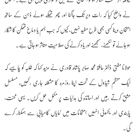
نے واضح کیا کہ رات دیر تک جاگنا اور پھر تھکے ہوئے ذہن کے ساتھ
امتحان دینا کسی بھی طرح مفید نہیں، کیوں کہ جب جسم یا دماغ تھکن کا شکار
ہو جائے تو لکھنے، سمجھنے اور یاد کرنے کی صلاحیت متاثر ہو جاتی ہے۔
مولانا مفتی ڈاکٹر حافظ محمد صابر پاشاہ قادری نے مزید کہا کہ طلبہ کو چاہیے کہ
ایک منظم شیڈول کے تحت اپنا روزمرہ کا مشغلہ جاری رکھیں، مسلسل
مشق کرتے رہیں اور اساتذہ کی ہدایات پر مکمل عمل کریں۔ یہی محنت،
پابندی اور یکسوئی انہیں امتحانات میں نمایاں کامیابی سے ہمکنار کرے
گی۔