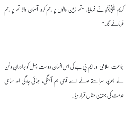
کریم ﷺ نے فرمایا: “تم زمین والوں پر رحم کرو، آسمان والا تم پر رحم
فرمائے گا۔”
جماعت اسلامی اور ایم پی جے کی اس انسان دوست پہل کو برادرانِ وطن
نے بھرپور سراہتے ہوئے اسے قومی ہم آہنگی، بھائی چارگی اور سماجی
خدمت کی بہترین مثال قرار دیا۔