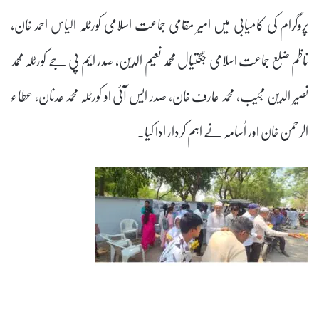
پروگرام کی کامیابی میں امیر مقامی جماعت اسلامی کورٹلہ الیاس احمد خان،
ناظم ضلع جماعت اسلامی جگتیال محمد نعیم الدین، صدر ایم پی جے کورٹلہ محمد
نصیر الدین مجیب، محمد عارف خان، صدر ایس آئی او کورٹلہ محمد عدنان، عطاء
الرحمن خان اور اُسامہ نے اہم کردار ادا کیا۔