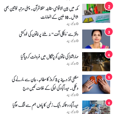
مکہ میں بین الاقوامی مقابلہ حفظ قرآن۔ پہلی مرتبہ خواتین بھی
شامل۔ 10 ملین کے انعامات
8 گھنٹے پہلے
دفتر سے "ویکلی آف” نہ ملنے پر خاتون کی خودکشی
9 گھنٹے پہلے
مہاراشٹرا کی خاتون کو پرتگال میں فروخت کردیا گیا
9 گھنٹے پہلے
منگنی توڑ دینے پر 3 کروڑ کا مطالبہ ، جان سے مارنے کی
دھمکی۔ حیدرآباد کی لڑکی کے خلاف کیس درج
9 گھنٹے پہلے
حیدرآباد دھماکہ :ایک زخمی کا پاوں جسم سے الگ ہوگیا
9 گھنٹے پہلے