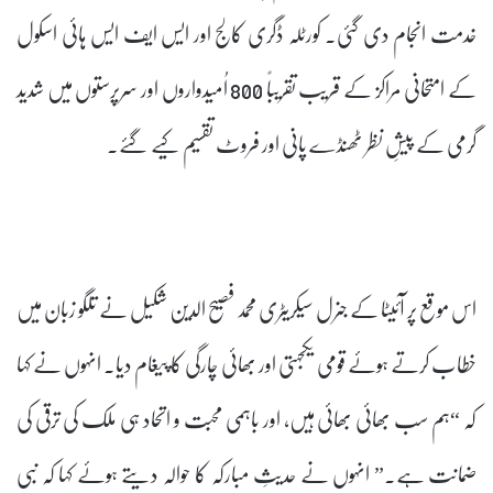
خدمت انجام دی گئی۔ کورٹلہ ڈگری کالج اور ایس ایف ایس ہائی اسکول
کے امتحانی مراکز کے قریب تقریباً 800 اُمیدواروں اور سرپرستوں میں شدید
گرمی کے پیشِ نظر ٹھنڈے پانی اور فروٹ تقسیم کیے گئے۔
اس موقع پر آئیٹا کے جنرل سیکریٹری محمد فصیح الدین شکیل نے تلگو زبان میں
خطاب کرتے ہوئے قومی یکجہتی اور بھائی چارگی کا پیغام دیا۔ انہوں نے کہا
کہ “ہم سب بھائی بھائی ہیں، اور باہمی محبت و اتحاد ہی ملک کی ترقی کی
ضمانت ہے۔” انہوں نے حدیثِ مبارکہ کا حوالہ دیتے ہوئے کہا کہ نبی