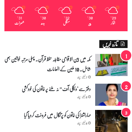
31
30
32
30
29
℃
℃
℃
℃
℃
اتوار
پیر
منگل
بدھ
جمعرات
تازہ خبریں
مکہ میں بین الاقوامی مقابلہ حفظ قرآن۔ پہلی مرتبہ خواتین بھی
شامل۔ 10 ملین کے انعامات
7 گھنٹے پہلے
دفتر سے "ویکلی آف” نہ ملنے پر خاتون کی خودکشی
8 گھنٹے پہلے
مہاراشٹرا کی خاتون کو پرتگال میں فروخت کردیا گیا
8 گھنٹے پہلے