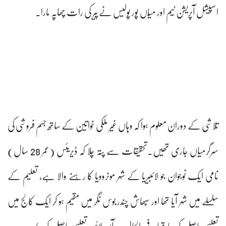
اسپیشل آپریشن ٹیم اور میّاں پور پولیس نے پیر کی رات چھاپہ مارا۔
تلاشی کے دوران معلوم ہوا کہ وہاں غیر ملکی خواتین کے ساتھ جسم فروشی کی
سرگرمیاں جاری تھیں۔تحقیقات سے پتہ چلا کہ ڈیریئس (عمر 28 سال)
نامی ایک نوجوان جو لائبیریا کے شہر مونروویا کا رہنے والا ہے، تعلیم کے
سلسلے میں شہر آیا تھا اور سُبھاش چندر بوس نگر میں مقیم ہو کر ایک کالج میں
تعلیم حاصل کر رہا تھا۔ فی الحال وہ آن لائن تعلیم حاصل کر رہا ہے۔ یہ