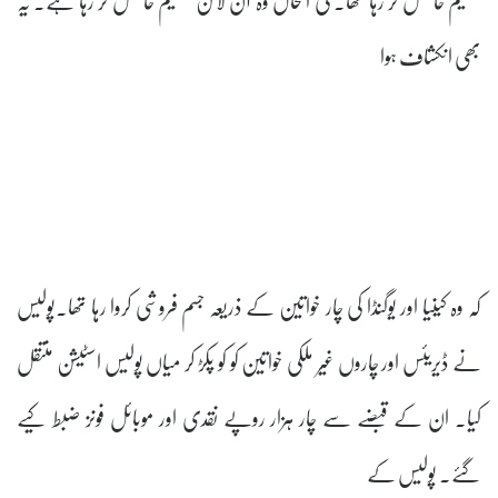
بھی انکشاف ہوا
کہ وہ کینیا اور یوگنڈا کی چار خواتین کے ذریعہ جسم فروشی کروا رہا تھا۔پولیس
نے ڈیریئس اور چاروں غیر ملکی خواتین کو کو پکڑ کر میاں پولیس اسٹیشن منتقل
کیا۔ ان کے قبضے سے چار ہزار روپے نقدی اور موبائل فونز ضبط کیے
گئے۔ پولیس کے