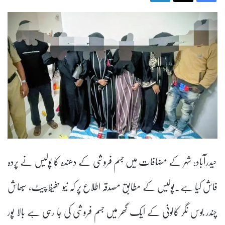
حیدرآباد: شہر کے مضافات میں جسم فروشی کے دھندہ کا پولیس نے پردہ
فاش کیا ہے۔پولیس کے مطابق مصدقہ اطلاع پر کہ نیو حفیظ پیٹ، سُبھاش
چندر بوس نگر کالونی کے ایک گھر میں جسم فروشی کی جا رہی ہے بالا پور