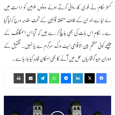
کسٹمز حکام نے فوری کارروائی کرتے ہوئے دونوں ملزمین کو حراست میں
لے لیا ہے اور ان کے خلاف متعلقہ قوانین کے تحت مقدمہ درج کرلیا گیا
ہے۔ حکام اس بات کی بھی جانچ کر رہے ہیں کہ آیا اس اسمگلنگ کے
پیچھے کوئی منظم بین الاقوامی نیٹ ورک سرگرم ہے یا نہیں۔ تفتیش کے
دوران مزید گرفتاریاں عمل میں آنے کا بھی امکان ظاہر کیا جا رہا ہے۔
Print
Share via Email
Telegram
WhatsApp
Messenger
LinkedIn
م
ا
ن
و