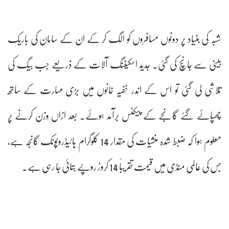
شبہ کی بنیاد پر دونوں مسافروں کو الگ کر کے ان کے سامان کی باریک
بینی سے جانچ کی گئی۔ جدید اسکیننگ آلات کے ذریعے جب بیگ کی
تلاشی لی گئی تو اس کے اندر خفیہ خانوں میں بڑی مہارت کے ساتھ
چھپائے گئے گانجے کے پیکٹس برآمد ہوئے۔ بعد ازاں وزن کرنے پر
معلوم ہوا کہ ضبط شدہ منشیات کی مقدار 14 کلوگرام ہائیڈروپونک گانجہ ہے،
جس کی عالمی منڈی میں قیمت تقریباً 14 کروڑ روپے بتائی جا رہی ہے۔