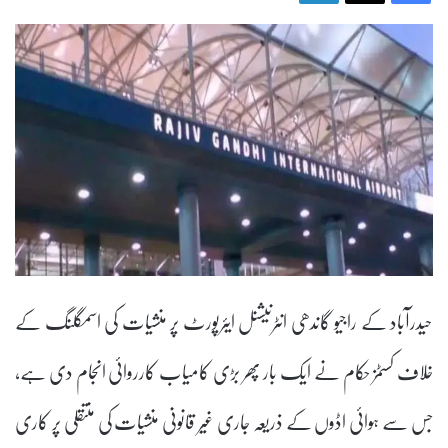
حیدرآباد کے راجیو گاندھی انٹرنیشنل ایئرپورٹ پر منشیات کی اسمگلنگ کے
خلاف کسٹمز حکام نے ایک بار پھر بڑی کامیاب کارروائی انجام دی ہے،
جس سے ہوائی اڈوں کے ذریعہ جاری غیر قانونی منشیات کی منتقلی پر کاری