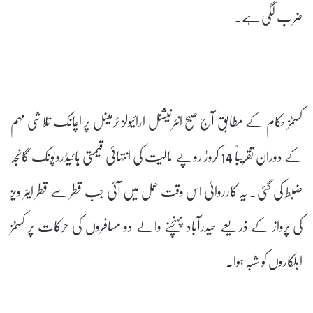
ضرب لگی ہے۔
کسٹمز حکام کے مطابق آج صبح انٹرنیشنل ارائیولز ٹرمینل پر اچانک تلاشی مہم
کے دوران تقریباً 14 کروڑ روپے مالیت کی انتہائی قیمتی ہائیڈروپونک گانجہ
ضبط کی گئی۔ یہ کارروائی اس وقت عمل میں آئی جب قطر سے قطر ایئر ویز
کی پرواز کے ذریعے حیدرآباد پہنچنے والے دو مسافروں کی حرکات پر کسٹمز
اہلکاروں کو شبہ ہوا۔