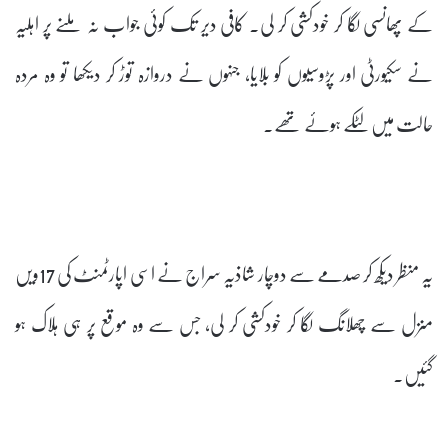
کے پھانسی لگا کر خودکشی کر لی۔ کافی دیر تک کوئی جواب نہ ملنے پر اہلیہ
نے سکیورٹی اور پڑوسیوں کو بلایا، جنہوں نے دروازہ توڑ کر دیکھا تو وہ مردہ
حالت میں لٹکے ہوئے تھے۔
یہ منظر دیکھ کر صدمے سے دوچار شاذیہ سراج نے اسی اپارٹمنٹ کی 17ویں
منزل سے چھلانگ لگا کر خودکشی کر لی، جس سے وہ موقع پر ہی ہلاک ہو
گئیں۔