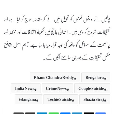
پولیس نے دونوں نعشوں کو تحویل میں لے کر مقدمہ درج کر لیا ہے اور
تحقیقات شروع کر دی ہیں۔ ابتدائی جانچ میں گھریلو اختلافات اور ممکنہ طور
پر صحت کے مسائل کو واقعہ کی وجہ قرار دیا جا رہا ہے، تاہم اصل حقائق
مکمل تحقیقات کے بعد ہی سامنے آئیں گے۔
Bhanu Chandra Reddy
Bengaluru
India News
Crime News
Couple Suicide
telangana
Techie Suicide
Shazia Siraj
Print
Share via Email
Telegram
WhatsApp
Messenger
LinkedIn