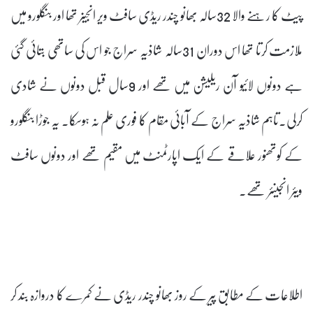
پیٹ کا رہنے والا 32سالہ بھانو چندر ریڈی سافٹ ویر انجینر تھا اور بنگلورو میں
ملازمت کرتا تھا اس دوران 31سالہ شاذیہ سراج جو اس کی ساتھی بتائی گئی
ہے دونوں لائیو آن ریلیشن میں تھے اور 9سال قبل دونوں نے شادی
کرلی.تاہم شاذیہ سراج کے آبائی مقام کا فوری علم نہ ہوسکا. یہ جوڑا بنگلورو
کے کوتھنور علاقے کے ایک اپارٹمنٹ میں مقیم تھے اور دونوں سافٹ
ویئر انجینئر تھے۔
اطلاعات کے مطابق پیر کے روز بھانو چندر ریڈی نے کمرے کا دروازہ بند کر