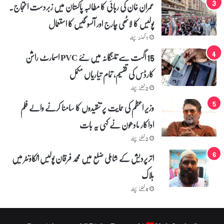
عمران خان کی رہائی کا مطالبہ پاکستان میں زبردست احتجاج۔
م
ع
پولیس کا لاٹھی چارج اور آنسو گیس کا استعمال
ا
ف
1 گھنٹہ پہلے
ی
15 اگست سے تلنگانہ میں نئے PVC اسمارٹ راشن
ب
ھ
کارڈس کی تقسیم، تمام تیاریاں مکمل
ی
م
2 گھنٹے پہلے
ا
وزیر اعظم کی حمایت پر تنقیدوں کا سامنا کرنے والے فلم
ن
گ
اداکار مادھون نے کہی یہ بات
ل
2 گھنٹے پہلے
ی
اترپردیش کے شاملی ضلع میں محمد فرقان پولیس انکاؤنٹر میں
ہلاک
4 گھنٹے پہلے