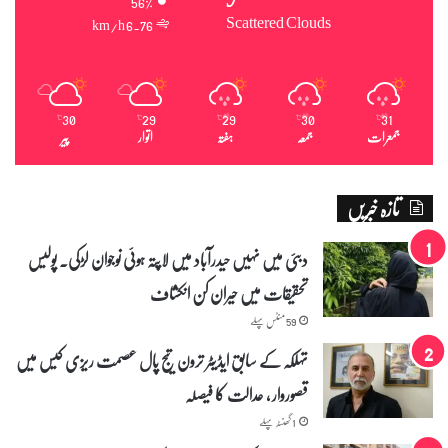
56%
ت
Scattered Clouds
6.76 km/h
ق
ل
-
ع
30
29
29
30
31
د
℃
℃
℃
℃
℃
جمعرات
جمعہ
ہفتہ
اتوار
پیر
ا
ل
ت
تازہ خبریں
م
ی
ں
دبئی میں نہیں حیدرآباد میں لاپتہ ہوئی نوجوان لڑکی۔ پولیس
پ
تحقیقات میں حیران کن انکشاف
ی
ش
59 منٹس پہلے
ی
س
تہلکہ کے سابق ایڈیٹر ترون تیج پال عصمت ریزی کیس میں
ے
قصوروار ، عدالت کا فیصلہ
ق
ب
1 گھنٹہ پہلے
ل