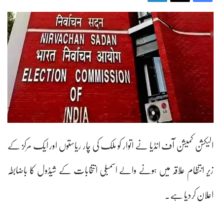
الیکشن کمیشن آف انڈیا نے اتوار کو ملک کی چار ریاستوں اور ایک مرکز کے
زیر انتظام علاقہ میں ہونے والے اسمبلی انتخابات کے شیڈول کا باضابطہ
اعلان کردیا ہے۔