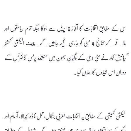
اس کے مطابق انتخابات کا آغاز 9 اپریل سے ہوگا جبکہ تمام ریاستوں اور
علاقے کے نتائج 4 مئی کو جاری کیے جائیں گے۔ چیف الیکشن کمشنر
گیانیش کمار نے نئی دہلی کے وگیان بھون میں منعقدہ پریس کانفرنس کے
دوران اس شیڈول کا اعلان کیا۔
الیکشن کمیشن کے مطابق یہ انتخابات مغربی بنگال، تمل ناڈو، کیرالا، آسام اور
مرکز کے زیر انتظام علاقہ پڈوچیری میں منعقد ہوں گے۔ شیڈول کے مطابق