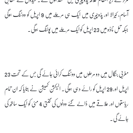
آسام، کیرالا اور پڈوچیری میں ایک ہی مرحلے میں 9 اپریل کو ووٹنگ ہوگی
جبکہ تمل ناڈو میں 23 اپریل کو ایک مرحلے میں پولنگ ہوگی۔
مغربی بنگال میں دو مرحلوں میں ووٹنگ کرائی جائے گی جس کے تحت 23
اپریل اور 29 اپریل کو رائے دہی ہوگی۔ الیکشن کمیشن نے بتایا کہ ان تمام
ریاستوں اور علاقے میں ڈالے گئے ووٹوں کی گنتی 4 مئی کو ایک ساتھ کی
جائے گی۔