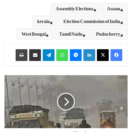
Assembly Elections
Assam
kerala
Election Commission of India
West Bengal
Tamil Nadu
Puducherry
Print
Share via Email
Telegram
WhatsApp
Messenger
LinkedIn
ت
ل
ن
گ
ا
ن
ہ
م
ی