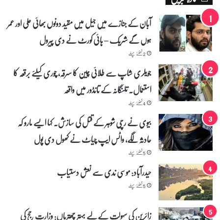
ی
ڈ
آبان کے جنازے میں جیل میں مقید دونوں بھائی علی اور عمر
ی
ہوں گے شریک – ہائی کورٹ نے دی پیرول
ک
ا
2 گھنٹے پہلے
ا
ع
جویلری شاپ سے طلائی چین کا سرقہ، چوری کیلئے برقعہ کا
ل
استعمال۔ تلنگانہ کے تانڈور میں واقعہ
ا
ن
4 گھنٹے پہلے
بیوی نے رچی شوہر کے قتل کی سازش۔ کہا ایسے مارو کہ
حادثہ لگے، واٹس ایپ چیاٹ نے کھول دی پول
5 گھنٹے پہلے
حیدرآباد: موسی ندی سے نعش دستیاب
5 گھنٹے پہلے
زائرین کی سہولت کے لیے بہتر چھتریاں: وزارتِ حج کی