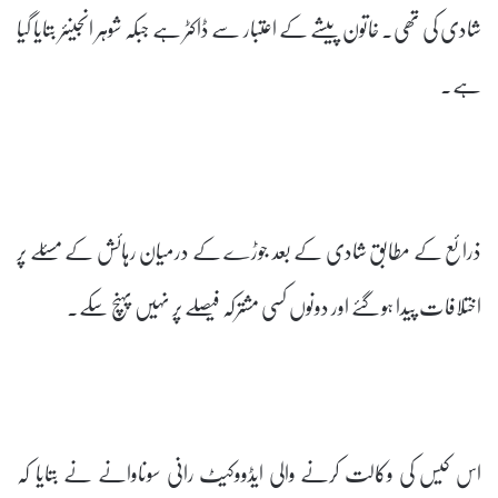
شادی کی تھی۔ خاتون پیشے کے اعتبار سے ڈاکٹر ہے جبکہ شوہر انجینئر بتایا گیا
ہے۔
ذرائع کے مطابق شادی کے بعد جوڑے کے درمیان رہائش کے مسئلے پر
اختلافات پیدا ہوگئے اور دونوں کسی مشترکہ فیصلے پر نہیں پہنچ سکے۔
اس کیس کی وکالت کرنے والی ایڈووکیٹ رانی سوناوانے نے بتایا کہ