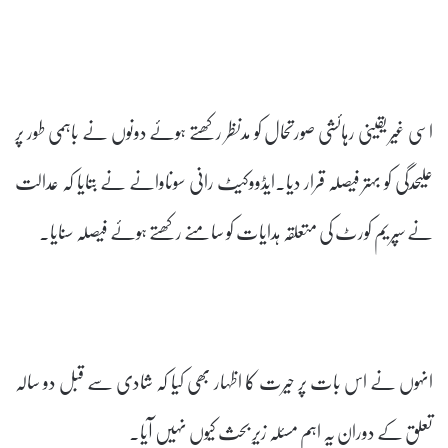
اسی غیر یقینی رہائشی صورتحال کو مدنظر رکھتے ہوئے دونوں نے باہمی طور پر
علیحدگی کو بہتر فیصلہ قرار دیا۔ایڈووکیٹ رانی سوناوانے نے بتایا کہ عدالت
نے سپریم کورٹ کی متعلقہ ہدایات کو سامنے رکھتے ہوئے فیصلہ سنایا۔
انہوں نے اس بات پر حیرت کا اظہار بھی کیا کہ شادی سے قبل دو سالہ
تعلق کے دوران یہ اہم مسئلہ زیرِ بحث کیوں نہیں آیا۔