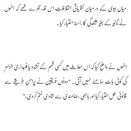
میاں بیوی کے درمیان نظریاتی اختلافات اس قدر گہرے تھے کہ انہوں
نے تاخیر کے بغیر علیحدگی کا راستہ اختیار کیا۔
انہوں نے واضح کیا کہ اس معاملے میں کسی قسم کے تشدد یا فوجداری الزام
کی کوئی بات سامنے نہیں آئی۔ “دونوں فریقین نے پُرامن طریقے سے
قانونی عمل اختیار کیا اور باہمی رضامندی سے شادی ختم کردی،”