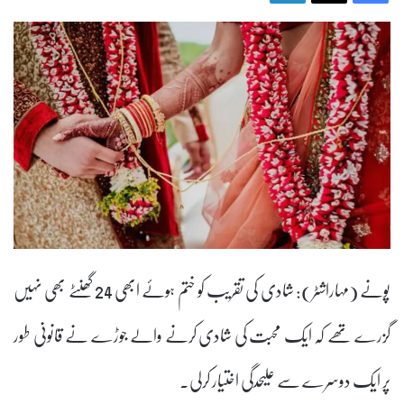
پونے (مہاراشٹر): شادی کی تقریب کو ختم ہوئے ابھی 24 گھنٹے بھی نہیں
گزرے تھے کہ ایک محبت کی شادی کرنے والے جوڑے نے قانونی طور
پر ایک دوسرے سے علیحدگی اختیار کرلی۔