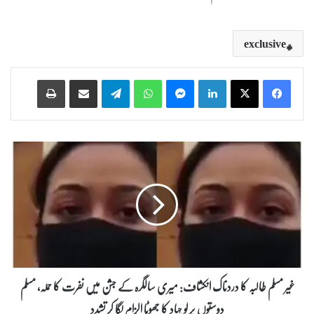
exclusive
Print
Share via Email
Telegram
WhatsApp
Messenger
LinkedIn
غ
ی
ر
م
س
ل
م
ط
ا
ل
غیر مسلم طالبہ کا دردناک انکشاف: میری سالگرہ کے جشن میں نفرت کا حملہ، مسلم
ب
دوستوں پر لو جہاد کا جھوٹا الزام لگا کر تشدد
ہ