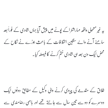
یہ غیر معمولی واقعہ مہاراشٹر اکے پونے میں پیش آیا جہاں شادی کے فوراً بعد
سامنے آنے والے سنگین اختلافات کے باعث جوڑے نے نکاح کے
محض ایک دن بعد ہی شادی ختم کرنے کا فیصلہ کیا۔
طلاق کے مقدمے کی پیروی کرنے والی وکیل کے مطابق دونوں ایک
دوسرے کو دو سے تین سال سے جانتے تھے اور باہمی رضامندی سے