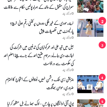
ج
معراج کی مقتول کے والد کے ہمراہ پولیس حکام سے ملاقات
ھ
و
3 گھنٹے پہلے
ٹ
نریندر مودی کے غیر ملکی دوروں پر کتنی رقم ہوئی خرچ؟
ا
ا
پارلیمنٹ میں تفصیلات پیش
ل
5 گھنٹے پہلے
ز
ا
جیل میں قید علی اور عمر کو ابان کی تدفین میں شرکت کی
م
ل
اجازت دی جائے: مرحوم عتیق احمد کے بڑے بیٹے احضم احمد
گ
کی حکومت سے درخواست
ا
ک
5 گھنٹے پہلے
ر
جنریشن زی ملک دشمن نہیں، نوجوانوں کے احتجاج کا احترام
ت
ش
ضروری: موہن بھاگوت
د
د
6 گھنٹے پہلے
یو پی آئی ادائیگیوں پر چارجس – لوک سبھا نے بل منظور کر لیا