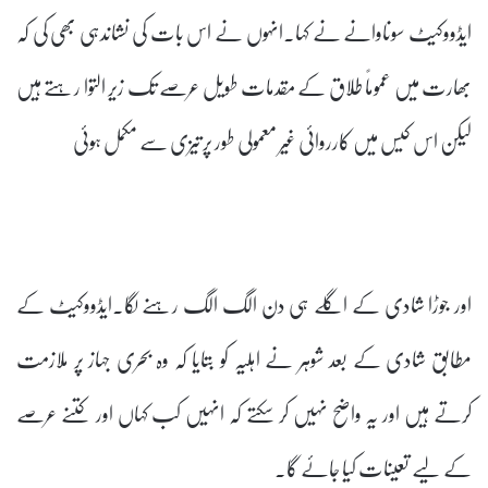
ایڈووکیٹ سوناوانے نے کہا۔انہوں نے اس بات کی نشاندہی بھی کی کہ
بھارت میں عموماً طلاق کے مقدمات طویل عرصے تک زیر التوا رہتے ہیں
لیکن اس کیس میں کارروائی غیر معمولی طور پر تیزی سے مکمل ہوئی
اور جوڑا شادی کے اگلے ہی دن الگ الگ رہنے لگا۔ایڈووکیٹ کے
مطابق شادی کے بعد شوہر نے اہلیہ کو بتایا کہ وہ بحری جہاز پر ملازمت
کرتے ہیں اور یہ واضح نہیں کر سکتے کہ انہیں کب کہاں اور کتنے عرصے
کے لیے تعینات کیا جائے گا۔