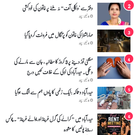
دفتر سے "ویکلی آف” نہ ملنے پر خاتون کی خودکشی
4 گھنٹے پہلے
مہاراشٹرا کی خاتون کو پرتگال میں فروخت کردیا گیا
4 گھنٹے پہلے
منگنی توڑ دینے پر 3 کروڑ کا مطالبہ ، جان سے مارنے کی
دھمکی۔ حیدرآباد کی لڑکی کے خلاف کیس درج
4 گھنٹے پہلے
حیدرآباد دھماکہ :ایک زخمی کا پاوں جسم سے الگ ہوگیا
4 گھنٹے پہلے
حیدرآباد میں ” کرائے کی گرل فرینڈ اور بوائے فرینڈ” ۔ چوکس
رہنے پولیس کا مشورہ