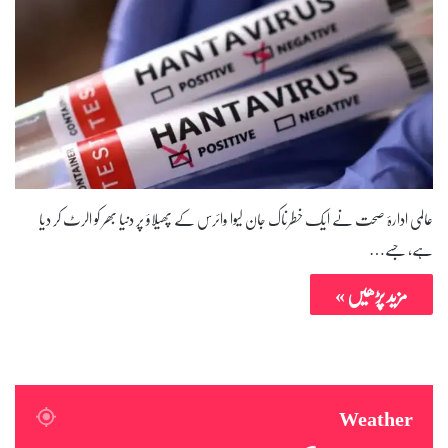
عالمی ادارۂ صحت نے ایک خطرناک جان لیوا وائرس کے پھیلاؤ پر دنیا بھر کو الرٹ کر دیا
ہے، جسے…
مزید پڑھیں »
Weather