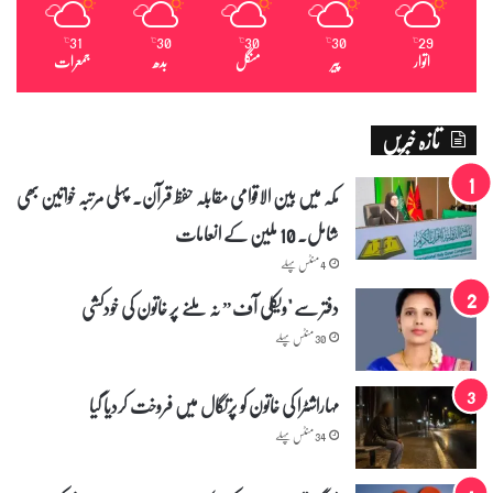
31
30
30
30
29
℃
℃
℃
℃
℃
اتوار
پیر
منگل
بدھ
جمعرات
تازہ خبریں
مکہ میں بین الاقوامی مقابلہ حفظ قرآن۔ پہلی مرتبہ خواتین بھی
شامل۔ 10 ملین کے انعامات
4 منٹس پہلے
دفتر سے "ویکلی آف” نہ ملنے پر خاتون کی خودکشی
30 منٹس پہلے
مہاراشٹرا کی خاتون کو پرتگال میں فروخت کردیا گیا
34 منٹس پہلے