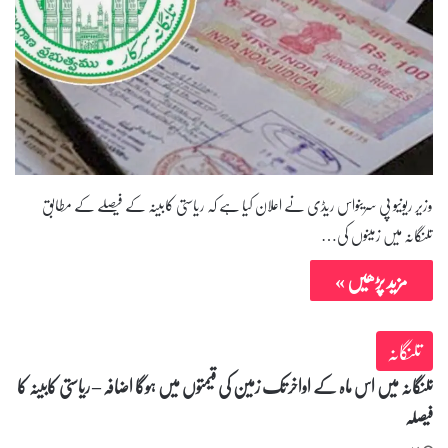
وزیر ریونیو پی سرینواس ریڈی نے اعلان کیا ہے کہ ریاستی کابینہ کے فیصلے کے مطابق
تلنگانہ میں زمینوں کی…
مزید پڑھیں »
تلنگانہ
تلنگانہ میں اس ماہ کے اواخر تک زمین کی قیمتوں میں ہوگا اضافہ – ریاستی کابینہ کا
فیصلہ