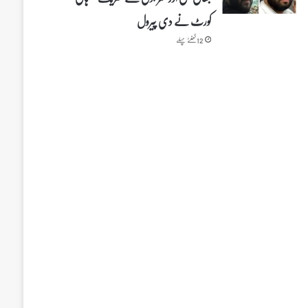
کورٹ نے دی پیرول
12 گھنٹے پہلے