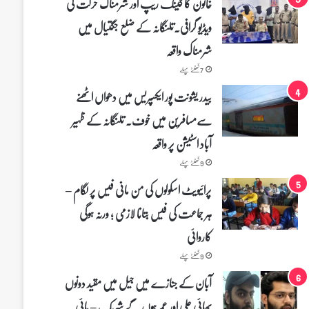
خاتون کا گینگ ریپ اور شرمناک حرکت کی
ویڈیو گرافی۔تلنگانہ کے ضلع جگتیال میں
شرمناک واقعہ
7 گھنٹے پہلے
بیدر یشونت پور ایکسپریس میں دھواں اٹھنے
سے‌مسافرین میں خوف۔ تلنگانہ کے ظہیر
آباد اسٹیشن پر واقعہ
9 گھنٹے پہلے
پرائیویٹ اسکولوں کی من مانی فیس پر لگام –
ہر جماعت کی فیس بتانا لازمی ؛ ورنہ ہوگی
کاروائی
9 گھنٹے پہلے
آبان کے جنازے میں جیل میں مقید دونوں
بھائی علی اور عمر ہوں گے شریک – ہائی