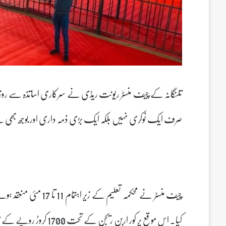
تلنگانہ کے چیف منسٹر ریونت ریڈی نے سرکاری اساتذہ سے روزان
صرف ایک نوکری نہیں بلکہ ایک بڑی ذمہ داری اور بوجھ بھی
چیف منسٹر نے محکمہ تعل
کیا۔ اس موقع پر کور اربن ریجن کے تحت 1700 کروڑ روپے کے ترقیاتی کاموں کا سنگ بنیاد بھی رکھا گیا۔