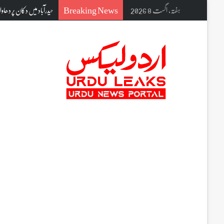
Breaking News
ہفتہ, اگست 8 2026
حیدرآباد میں دکان پر دھاوا 61 کیلو سڑا ہوا گوشت تلف