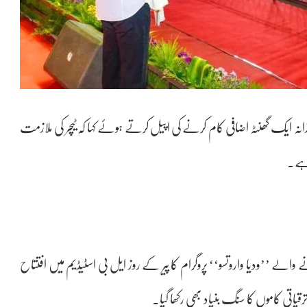
ہ ایک گھنٹہ اضافی کام کرنے کی اپیل کرتے ہوئے کہا کہ ٹیچر کی ملازمت
 ہے۔
یم کے زیر اہتمام 11 تا 17 مئی منعقد ہونے والے ’’ودیا واروتسو‘‘ پروگرام کا پیر کے روز ایل بی اسٹیڈیم میں افتتاح