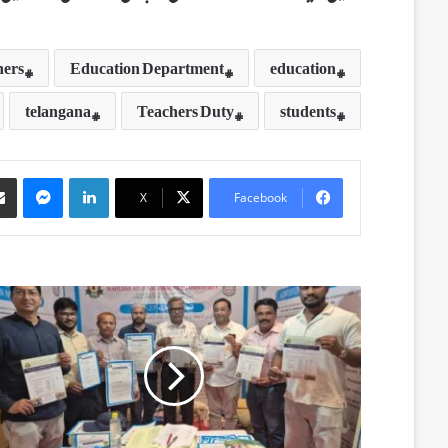
hers
Education Department
education
telangana
Teachers Duty
students
Messenger
LinkedIn
X
Facebook
م
و
ل
ا
ن
ا
آ
ز