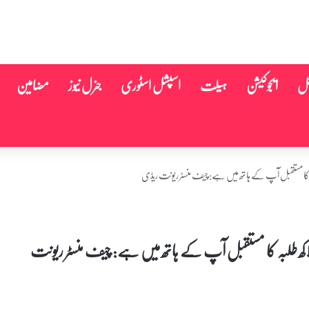
نل
ایجوکیشن
ہیلت
اسپشل اسٹوری
جنرل نیوز
مضامین
اری اساتذہ روزانہ ایک گھنٹہ زیادہ کام کریں، 19 لاکھ طلبہ کا مستقبل آپ کے ہاتھ میں ہے: چیف منسٹر ریونت