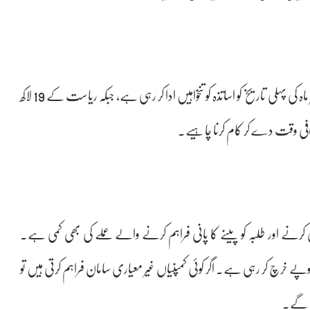
بعد ازاں خطاب کرتے ہوئے ریونت ریڈی نے کہا کہ حکومت ہر ماہ کی پہلی تاریخ کو اساتذہ کو تنخواہیں ادا کر رہی ہے، جبکہ ریاست کے 19 لاکھ
افی وقت دے کر کام کرنا چاہیے۔
 کرنے اور طلبہ کو پینے کا پانی فراہم کرنے والے عملے کی بھی کمی ہے۔
ے خرچ کر رہی ہے۔ اگر کوئی کمپنیاں غیر معیاری سامان فراہم کرتی ہیں تو
یں گے۔