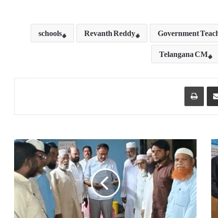
schools
Revanth Reddy
Government Teac
Telangana CM
Print
Share via Email
ج
گ
ت
ی
ا
ل
ک
ے