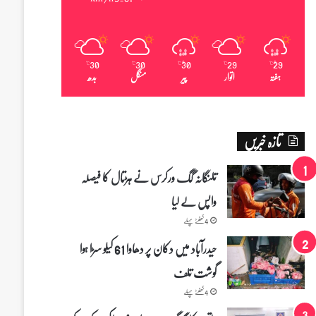
30
30
30
29
29
℃
℃
℃
℃
℃
ہفتہ
اتوار
پیر
منگل
بدھ
تازہ خبریں
تلنگانہ گگ ورکرس نے ہڑتال کا فیصلہ
واپس لے لیا
4 گھنٹے پہلے
حیدرآباد میں دکان پر دھاوا 61 کیلو سڑا ہوا
گوشت تلف
4 گھنٹے پہلے