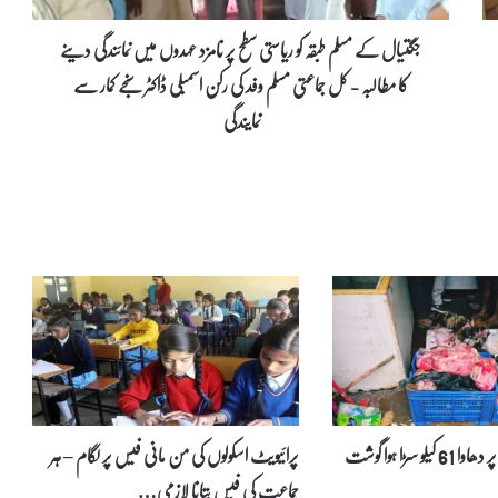
م
س
جگتیال کے مسلم طبقہ کو ریاستی سطح پر نامزد عہدوں میں نمائندگی دینے
ل
کا مطالبہ - کل جماعتی مسلم وفد کی رکن اسمبلی ڈاکٹر سنجے کمار سے
م
ط
نمایندگی
ب
ق
ہ
ک
و
ر
ی
ا
س
ت
ی
س
ط
ح
حیدرآباد میں دکان پر دھاوا 61 کیلو سڑا ہوا گوشت
پرائیویٹ اسکولوں کی من مانی فیس پر لگام – ہر
پ
ر
جماعت کی فیس بتانا لازمی…