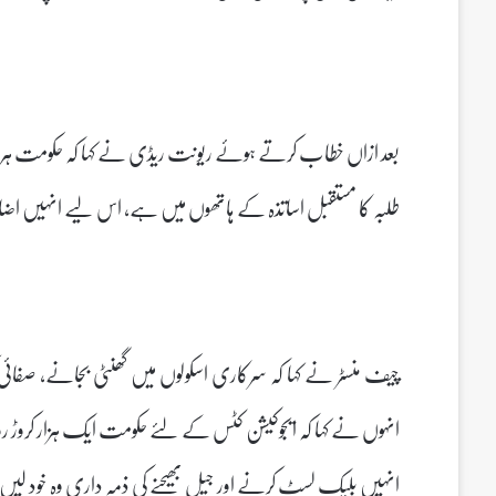
طلبہ کا مستقبل اساتذہ کے ہاتھوں میں ہے، اس لیے انہیں اض
چیف منسٹر نے کہا کہ سرکاری اسکولوں میں گھنٹی بجانے، صفائی
انہوں نے کہا کہ ایجوکیشن کٹس کے لئے حکومت ایک ہزار کروڑ روپ
انہیں بلیک لسٹ کرنے اور جیل بھیجنے کی ذمہ داری وہ خود ل