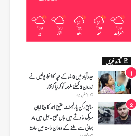
30
29
29
30
30
℃
℃
℃
℃
℃
جمعرات
جمعہ
ہفتہ
اتوار
پیر
تازہ خبریں
حیدرآباد میں 8 ماہ کے بچہ کا اغوا، پولیس نے
اندرون 3 گھنٹے ملزمہ کو کرلیا گرفتار
11 منٹس پہلے
سابق رکن پارلیمنٹ عتیق احمد کا بیٹا ابان
سڑک حادثے میں جاں بحق -جیل میں بند
بھائی سے ملنے کے دوران راستہ میں حادثہ
2 گھنٹے پہلے