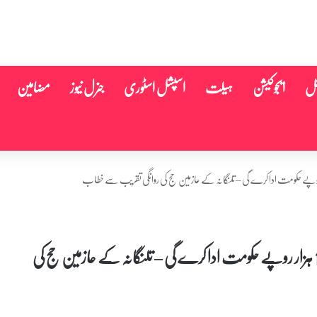
نل
ایجوکیشن
ہیلت
اسپشل اسٹوری
جنرل نیوز
مضامین
حج عازمین کے لئے ریونت ریڈی کا بڑا تحفہ، اضافی 10 ہزار روپے حکومت ادا کرے گی – تلنگانہ کے عازمین حج کی