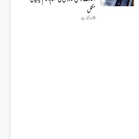
مکمل
4 گھنٹے پہلے