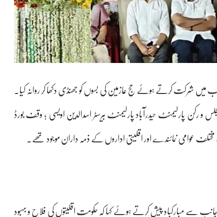
یب میں شرکت کرتے ہوئے حج عازمین کی بسوں کو جھنڈی دکھا کر روانہ کیا۔
 مجلس و رکن پارلیمنٹ حیدرآباد پارلیمنٹ بیرسٹر اسدالدین اویسی ؛ وقف بورڈ
ت مختلف عوامی نمائندے اور اقلیتی اداروں کے ذمہ داران موجود تھے۔
انب سے مبارکباد پیش کرتے ہوئے کہا کہ حکومت اقلیتوں کی فلاح و بہبود