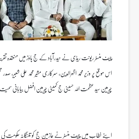
چیف منسٹر ریونت ریڈی نے حیدرآباد کے حج ہاؤز میں منعقدہ تقر
اس موقع پر وزیر محمد اظہرالدین، سرکاری مشیر محمد علی شبیر، صدر
چیرمین سید عظمت اللہ حسینی حج کمیٹی چیرمین افضل بیابانی سمی
اپنے خطاب میں چیف منسٹر نے عازمین حج کو تلنگانہ حکومت کی ج