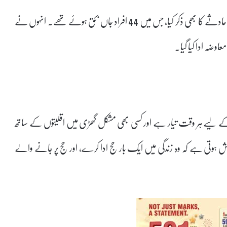
چیف منسٹر نے گزشتہ سال حج کے دوران پیش آنے والے بس حادثے کا بھی ذکر کیا، جس میں 44 افراد جاں بحق ہوئے تھے۔ انہوں نے
 لیے ہر وقت تیار ہے اور کسی بھی مشکل گھڑی میں اقلیتوں کے ساتھ
ہش ہوتی ہے کہ وہ زندگی میں ایک بار حج ادا کرے، اور حج پر جانے والے