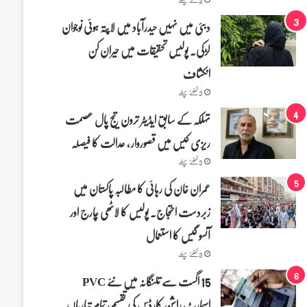
دبئی میں نہیں حیدرآباد میں لاپتہ ہوئی نوجوان
لڑکی۔ پولیس تحقیقات میں حیران کن
انکشاف
3 گھنٹے پہلے
تہلکہ کے سابق ایڈیٹر ترون تیج پال عصمت
ریزی کیس میں قصوروار ، عدالت کا فیصلہ
3 گھنٹے پہلے
عمران خان کی رہائی کا مطالبہ پاکستان میں
زبردست احتجاج۔ پولیس کا لاٹھی چارج اور
آنسو گیس کا استعمال
3 گھنٹے پہلے
15 اگست سے تلنگانہ میں نئے PVC
اسمارٹ راشن کارڈس کی تقسیم، تمام تیاریاں