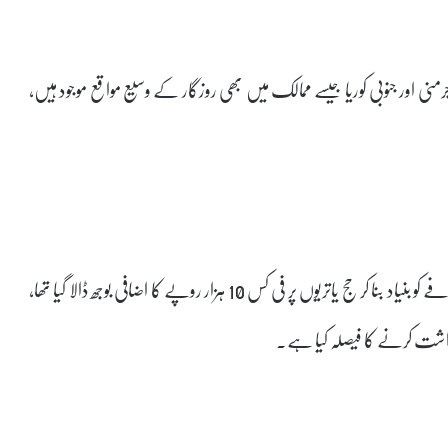
منی اور جنوبی کوریا جیسے ممالک میں بھی روزگار کے وسیع مواقع موجود ہیں،
انہوں نے بتایا کہ ایران جنگ کے سبب پٹرول قیمتوں میں اضافے کو بنیاد بنا کر حج یاتریوں پر فی کس 10 ہزار روپے کا اضافی بوجھ ڈالا گیا تھا،