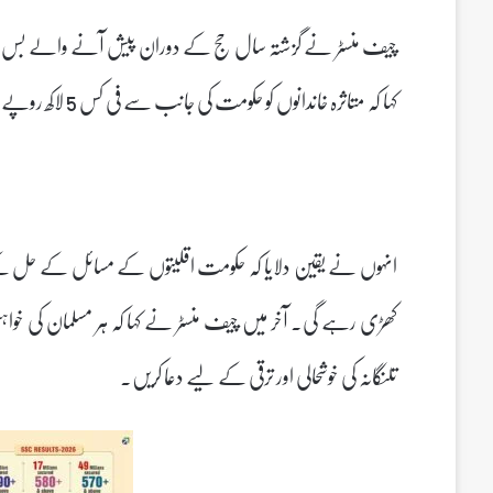
کہا کہ متاثرہ خاندانوں کو حکومت کی جانب سے فی کس 5 لاکھ روپے معاوضہ ادا کیا گیا۔
انہوں نے یقین دلایا کہ حکومت اقلیتوں کے مسائل کے حل کے
کھڑی رہے گی۔ آخر میں چیف منسٹر نے کہا کہ ہر مسلمان کی خوا
تلنگانہ کی خوشحالی اور ترقی کے لیے دعا کریں۔