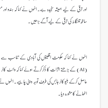
اور ترقی کے لیے ہمیشہ سنجیدہ ہے۔ انہوں نے کہا کہ ہندو اور م
ساتھ تلنگانہ کی ترقی کے لیے آگے بڑھیں۔
انہوں نے کہا کہ حکومت اقلیتوں کی آبادی کے تناسب سے 
(AI) کے بڑھتے اثرات کا ذکر کرتے ہوئے کہا کہ وائٹ کالر
حاصل کرکے بلیو کالر جابس کی طرف توجہ دینی چاہیے۔ انہوں نے ط
اٹھانے کا مشورہ دیا۔