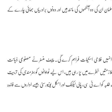
سلمان ان کی دو آنکھوں کی مانند ہیں اور دونوں برادریاں بھائی چارے کے
انہیں فلاحی اسکیمات فراہم کرے گی۔ چیف منسٹر نے مصنوعی ذہانت
 ملازمتیں خطرے میں پڑ رہی ہیں، اس لیے نوجوانوں کو ہنرمندی کی تربیت
لبہ کو اے ٹی سی، پالی ٹیکنک اور اسکل یونیورسٹی جیسے اداروں سے فائدہ