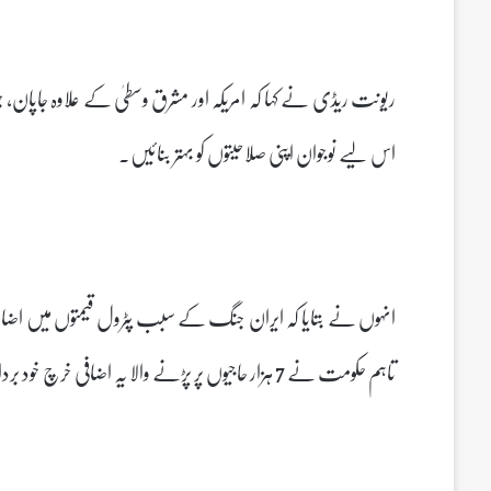
ریونت ریڈی نے کہا کہ امریکہ اور مشرق وسطیٰ کے علاوہ جاپان، جر
اس لیے نوجوان اپنی صلاحیتوں کو بہتر بنائیں۔
تاہم حکومت نے 7 ہزار حاجیوں پر پڑنے والا یہ اضافی خرچ خود برداشت کرنے کا فیصلہ کیا ہے۔