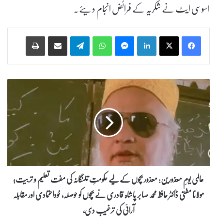
اسوسی ایٹ نے شکریہ کے فرائض انجام دیئے۔
Print
Share via Email
Telegram
WhatsApp
Messenger
LinkedIn
ع
ا
ل
م
ی
ی
و
مِ
م
ع
عالمی یومِ معذورین: معذور بچوں کے لیے حکومتِ تلنگانہ کی مفت تعلیم و تربیت؛
ذ
مولانا مفتی ڈاکٹر حافظ محمد صابر پاشاہ قادری نے بچوں کو حوصلہ، خوداعتمادی اور مقابلہ
و
ر
آرائی کی ترغیب دی،
ی