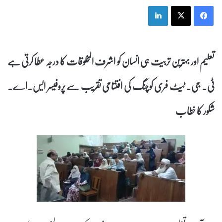
LinkedIn
X
Facebook
تعلیم اور بہترین تربیت ہی انسان کو اشرف المخلوقات کا درجہ عطا کرتی ہے
ٹی۔ جی۔ ٹیٹ فری کوچنگ کی افتتاحی تقریب سے پروفیسر ایس۔اے۔
شکور کا خطاب