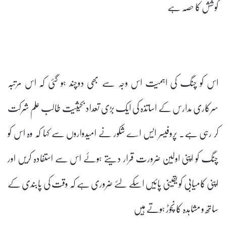
کوشش کا حصہ ہے
اس کو چنگ کی اہمیت اس وجہ سے بھی دوچند ہو گئی کہ اس مرتبہ
سرکاری مدارس کے اساتذہ کی ایک بڑی تعداد بحیثیت طالب علم شرکت
کر رہی ہے۔ پروفیسر ایس اے شکور نے امیدواروں سے کہا کہ وہ اس کو
چنگ کو اپنی اولین ضرورت قرار دیتے ہوئے اس سے استفادہ کریں اور
اپنی کامیابی کو یقینی پائیں اسکے لئے ضروری ہے کہ وقت کی پابندی کے
ساتھ و مشاہدہ کا نچوڑ ہوتے ہیں