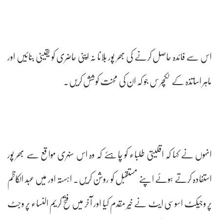
اس سے فائدہ حاصل کرنے کی بھر پور بلانا نہ اپنی حاضری کو یقینی بنائیں اور
ماہر اساتذہ کے لکچر س جو کہ ان کی محنت کوشش کریں۔
انہوں نے کہا کہ اقلیتی طلباء کو چاہئے کہ وہ اس سنہری مواقع سے بھر پور
استفادہ کرتے ہوئے اپنے مستقبل کو روشن کریں۔ اہستہ اور میں عبد الکاظم
پر وجیکٹ اسوسی ایٹ نے خیر مقدم کیا اور آخر میں فتح کریم النساء پر وجٹ