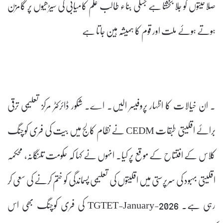
صلاحیتوں کو جلا بخشتا ہے جسکی بناء طالب علم کامیابی کی سیڑھیوں پر گامزن
ہوتے ہوئے ملت اور قوم کا ہمیشہ ہین جاتا ہے
۔ ان خیالات کا اظہار پروفیسر الیں۔ اے۔ شکور ڈائرکٹر مرکز تعلیمی ترقی
برائے اقلیتی طبقات CEDM نے نظام کالج میں بیت کی فری کوچنگ
کلاس کے افتتاح کے موقع پر کیا۔ انہوں نے کہا کہ حکومت تلنگانہ، محکمہ
اقلیتی بہبود کی سرپرستی میں اقلیتوں کی تعلیمی پسماندگی کو ختم کرنے کی سعی کر
رہی ہے۔ 2026-TGTET-January کی فری کوچنگ بھی اس