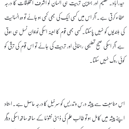
حیدرآباد۔ تعلیم اور بہترین تربیت ہی انسان کو اشرف المخلوقات کا درجہ
عطاء کرتی ہے۔ اگر اس میں کسی ایک کی بھی کمی ہو جائے تو وہ انسانیت
کی بلندیوں کو نہیں پاسکتا۔ کسی بھی قوم کا امینہ اسکی نوجوان نسل ہی ہوتی
ہے اگر اسکی صحیح تعلیمی رہنمائی اور تربیت کی جائے تو اس قوم کی ترقی کو
کوئی روک نہیں سکتا۔
اس مناسبت سے پیشہ درس و تدریس کو سرخیل کا درجہ حاصل ہے۔ استاد
اپنے پیشہ میں کامل ہو تو طالب علم کی ذہنی نشونما کے ساتھ ساتھ اسکی دیگر