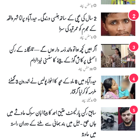
م
2 منٹس پہلے
ح
2 سال کی بچی کے ساتھ جنسی درندگی۔ حیدرآباد پرانا شہر واقعہ
م
د
کے مجرم کو عمر قید کی سزا
ص
5 منٹس پہلے
ا
ب
اگر ہمیں کچھ ہوا تو والد ذمہ دار ہوں گے — تلنگانہ کے رکن
ر
پ
اسمبلی پرکاش گوڑ کے بیٹے کا سنسنی خیز الزام
ا
30 منٹس پہلے
ش
ا
حیدرآباد میں 8 ماہ کے بچہ کا اغوا، پولیس نے اندرون 3 گھنٹے
ہ
ملزمہ کو کرلیا گرفتار
ق
ا
4 گھنٹے پہلے
د
ر
سابق رکن پارلیمنٹ عتیق احمد کا بیٹا ابان سڑک حادثے میں
ی
جاں بحق -جیل میں بند بھائی سے ملنے کے دوران راستہ
ن
ے
میں حادثہ
ب