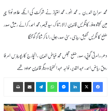
محمد سراج الدين . محمد انور , محمد امتیاز نے شرکت کی انکے علاوہ نوڈا چیر
مین کیشو وینو ، کانگریس قائدین نرالارتنا کر، سید قیصر ،محمد احمد ، کرائے رمیش صدر
ضلع کا نگریس گنیش ریڈی ،سٹی صدر ببولی را ما کر شنا گڑ گو گنگا
دھر ،رامرتی گویی، صدر ضلع مجلس محمد فیاض الدین ، انچارج کارپوریٹرس امر فا
روق ریاض احمد ، عبد القدیر ،خواجہ عبد الحفیظ و دیگر قائدین موجود تھے
Print
Share via Email
Telegram
WhatsApp
Messenger
LinkedIn
ش