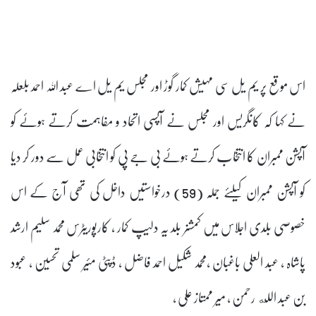
اس موقع پر یم یل سی مہیش کمار گوڑ اور مجلس یم یل اے عبد اللہ احمد بلعلہ
نے کہا کہ کانگریس اور مجلس نے آپسی اتحاد و مفاہمت کرتے ہوئے کو
آپشن ممبران کا انتخاب کرتے ہوئے بی جے پی کو انتخابی عمل سے دور کر دیا
کو آپشن ممبران کیلئے جملہ (59) درخواستیں داخل کی تھی آج کے اس
خصوصی بلدی اجلاس میں کمشنر بلد یہ دلیپ کمار ، کارپوریٹرس محمد سلیم ارشد
پاشاہ ، عبد العلی باغبان ،محمد شکیل احمد فاضل ، ڈپٹی مئیر سلمی تحسین ، عبود
بن عبد الله رحمن ، میر ممتاز علی ،