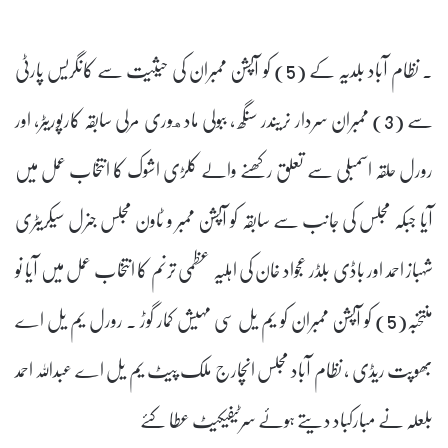
۔ نظام آباد بلدیہ کے (5) کو آپشن ممبران کی حیثیت سے کانگریس پارٹی
سے (3) ممبران سردار نریندر سنگھ ، ببولی مادهوری مرلی سابقہ کارپوریٹر، اور
رورل حلقہ اسمبلی سے تعلق رکھنے والے کلڑی اشوک کا انتخاب عمل میں
آیا جبکہ مجلس کی جانب سے سابقہ کو آپشن ممبر و ٹاون مجلس جنرل سیکریٹری
شہباز احمد اور باڈی بلڈر عجواد خان کی اہلیہ عظمی ترنم کا انتخاب عمل میں آیا نو
منتخبہ(5) کو آپشن ممبران کو یم یل سی مہیش کمار گوڑ . رورل یم یل اے
بھوپت ریڈی , نظام آباد مجلس انچارج ملک پیٹ یم یل اے عبداللہ احمد
بلعلہ نے مبارکباد دیتے ہوئے سرٹیفیکیٹ عطا کئے