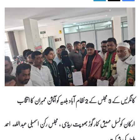
کانگریس کے 3 مجلس کے 2 نظام آباد بلدیہ کو آپشن ممبران کا انتخاب
ارکان کونسل مہیش کمار گوڑ بھو پت ریڈی ، مجلس رکن اسمبلی عبد الله احمد
بلعلہ کی شرکت