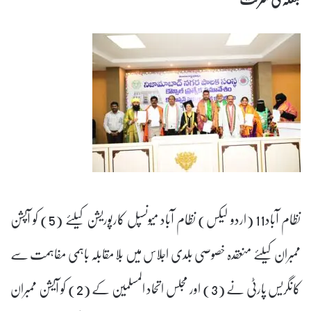
نظام آباد11 (اردو لیکس) نظام آباد میونسپل کارپوریشن کیلئے (5) کو آپشن
ممبران کیلئے منعقدہ خصوصی بلدی اجلاس میں بلا مقابلہ باہمی مفاہمت سے
کانگریس پارٹی نے (3) اور مجلس اتحاد المسلمین کے (2) کو آیشن ممبران