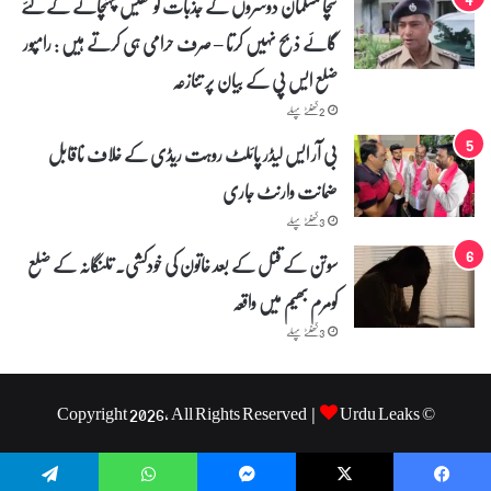
سچا مسلمان دوسروں کے جذبات کو ٹھیس پہنچانے کے لئے
گائے ذبح نہیں کرتا – صرف حرامی ہی کرتے ہیں : رامپور
ضلع ایس پی کے بیان پر تنازعہ
2 گھنٹے پہلے
بی آر ایس لیڈر پائلٹ روہت ریڈی کے خلاف ناقابل
ضمانت وارنٹ جاری
3 گھنٹے پہلے
سوتن کے قتل کے بعد خاتون کی خودکشی۔ تلنگانہ کے ضلع
کومرم بھیم میں واقعہ
3 گھنٹے پہلے
Urdu Leaks
© Copyright 2026, All Rights Reserved |