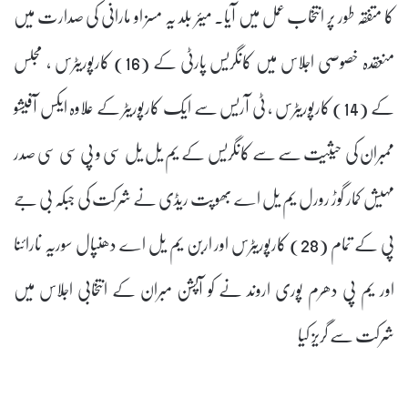
کا متفقہ طور پر انتخاب عمل میں آیا۔ میئر بلد یہ مسز او مارانی کی صدارت میں
منعقدہ خصوصی اجلاس میں کانگریس پارٹی کے (16) کارپوریٹرس ، مجلس
کے (14) کارپوریٹرس ، ٹی آریس سے ایک کارپوریٹر کے علاوہ ایکس آفیشو
ممبران کی حیثیت سے سے کانگریس کے یم یل یل سی و پی سی سی صدر
مہیش کمار گوڑ رورل یم یل اے بھوپت ریڈی نے شرکت کی جبکہ بی جے
پی کے تمام (28) کارپوریٹرس اور اربن یم یل اے دھنپال سوریہ نارائنا
اور یم پی دھرم پوری اروند نے کو آپشن مبران کے انتخابی اجلاس میں
شرکت سے گریز کیا