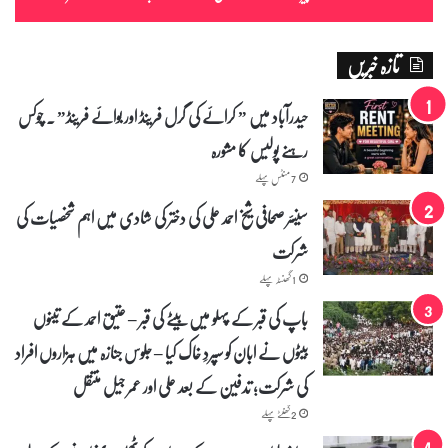
تازہ خبریں
حیدرآباد میں ” کرائے کی گرل فرینڈ اور بوائے فرینڈ” ۔ چوکس
رہنے پولیس کا مشورہ
7 منٹس پہلے
سینئر صحافی شیخ احمد علی کی دختر کی شادی میں اہم شخصیات کی
شرکت
1 گھنٹہ پہلے
باپ کی قبر کے پہلو میں بیٹے کی قبر – عتیق احمد کے تینوں
بیٹوں نے ابان کو سپردِ خاک کیا – جلوس جنازہ میں ہزاروں افراد
کی شرکت؛ تدفین کے بعد علی اور عمر جیل منتقل
2 گھنٹے پہلے