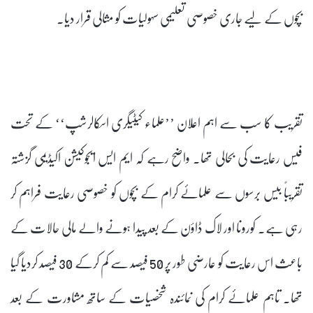
بچوں کے لیے جاری خصوصی تعلیمی سہولیات کو مثالی قرار دیا۔
تقریب کا سب سے اہم اعلان ’’علماء کیٹیگری اسکالرشپ‘‘ کے تحت
فیس رعایت کی بحالی تھا۔ واضح رہے کہ ایم ایس ایجوکیشن اکیڈیمی گزشتہ
تقریباً بیس برسوں سے علمائے کرام کے بچوں کو خصوصی رعایت فراہم کر
رہی ہے۔ کورونا اور لاک ڈاؤن کے بعد پیدا ہونے والے مالی حالات کے
باعث اس رعایت کو عارضی طور پر 50 فیصد سے کم کرکے 30 فیصد کردیا گیا
تھا۔ تاہم علمائے کرام کی نمائندہ شخصیات کے ساتھ مشاورت کے بعد