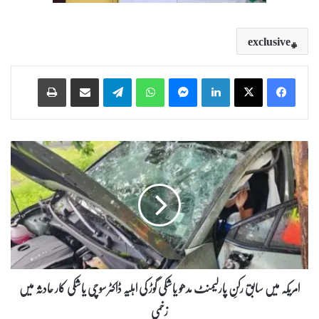
exclusive
Print
Share via Email
Telegram
WhatsApp
Messenger
LinkedIn
ا
م
ر
ی
ک
ہ
م
ی
ں
س
امریکہ میں سابق رکنِ پارلیمنٹ مدھو یاشکی گوڑ کی اہلیہ ڈاکٹر سوچی یاشکی کار حادثہ میں
ا
زخمی
ب