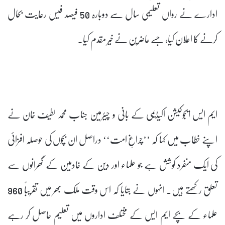
ادارے نے رواں تعلیمی سال سے دوبارہ 50 فیصد فیس رعایت بحال
کرنے کا اعلان کیا، جسے حاضرین نے خیر مقدم کیا۔
ایم ایس ایجوکیشن اکیڈیمی کے بانی و چیئرمین جناب محمد لطیف خان نے
اپنے خطاب میں کہا کہ ’’چراغِ امت‘‘ دراصل ان بچوں کی حوصلہ افزائی
کی ایک منفرد کوشش ہے جو علماء اور دین کے خادمین کے گھرانوں سے
تعلق رکھتے ہیں۔ انہوں نے بتایا کہ اس وقت ملک بھر میں تقریباً 960
علماء کے بچے ایم ایس کے مختلف اداروں میں تعلیم حاصل کر رہے