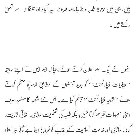
ہیں، جن میں 677 طلبہ و طالبات صرف حیدرآباد اور تلنگانہ سے تعلق
رکھتے ہیں۔
انہوں نے ایک اہم اعلان کرتے ہوئے بتایا کہ ایم ایس نے اپنے سابقہ
’’دینیات ڈپارٹمنٹ‘‘ کو جدید تقاضوں کے مطابق ازسرِنو منظم کرتے
ہوئے ’’تربیہ ڈپارٹمنٹ‘‘ قائم کیا ہے۔ اس نئے شعبہ کا مقصد صرف
دینی معلومات فراہم کرنا نہیں بلکہ طلبہ کی شخصیت سازی، اخلاقی تربیت،
کردار سازی اور خدمتِ انسانیت کے جذبے کو فروغ دینا ہے تاکہ ہر استاد