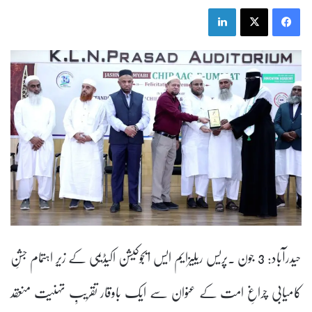
LinkedIn
X
Facebook
حیدرآباد: 3 جون ۔پریس ریلیزایم ایس ایجوکیشن اکیڈیمی کے زیرِ اہتمام جشنِ
کامیابی چراغِ امت کے عنوان سے ایک باوقار تقریبِ تہنیت منعقد