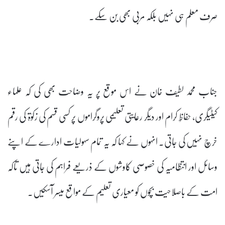
صرف معلم ہی نہیں بلکہ مربی بھی بن سکے۔
جناب محمد لطیف خان نے اس موقع پر یہ وضاحت بھی کی کہ علماء
کیٹیگری، حفاظِ کرام اور دیگر رعایتی تعلیمی پروگراموں پر کسی قسم کی زکوٰۃ کی رقم
خرچ نہیں کی جاتی۔ انہوں نے کہا کہ یہ تمام سہولیات ادارے کے اپنے
وسائل اور انتظامیہ کی خصوصی کاوشوں کے ذریعے فراہم کی جاتی ہیں تاکہ
امت کے باصلاحیت بچوں کو معیاری تعلیم کے مواقع میسر آسکیں۔