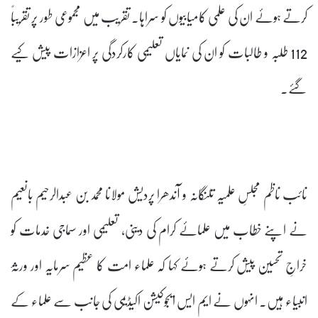
کرتے ہوئے ان کی علمی کامیابیوں کو سراہا۔ تقریب میں مجموعی طور پر تقریباً
112 طلبہ و طالبات کو ان کی نمایاں تعلیمی کارکردگی پر اعزازات پیش کیے
گئے۔
نائب ناظم مجلسِ علمیہ تلنگانہ و آندھرا پردیش مولانا محمد بن عبدالرحیم بانعیم
نے اپنے خطاب میں علمائے کرام کی دینی، تعلیمی اور سماجی خدمات کو
خراجِ تحسین پیش کرتے ہوئے کہا کہ علماء امت کا عظیم سرمایہ اور ورثۂ
انبیاء ہیں۔ انہوں نے ایم ایس ایجوکیشن اکیڈیمی کی جانب سے علماء کے