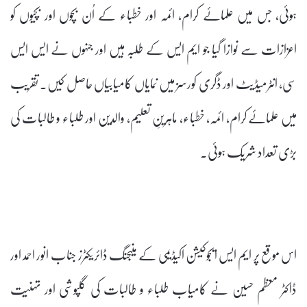
ہوئی، جس میں علمائے کرام، ائمہ اور خطباء کے اُن بچوں اور بچیوں کو
اعزازات سے نوازا گیا جو ایم ایس کے طلبہ ہیں اور جنہوں نے ایس ایس
سی، انٹرمیڈیٹ اور ڈگری کورسز میں نمایاں کامیابیاں حاصل کیں۔ تقریب
میں علمائے کرام، ائمہ، خطباء، ماہرینِ تعلیم، والدین اور طلباء و طالبات کی
بڑی تعداد شریک ہوئی۔
اس موقع پر ایم ایس ایجوکیشن اکیڈیمی کے منیجنگ ڈائریکٹرز جناب انور احمد اور
ڈاکٹر معظم حسین نے کامیاب طلباء و طالبات کی گلپوشی اور تہنیت