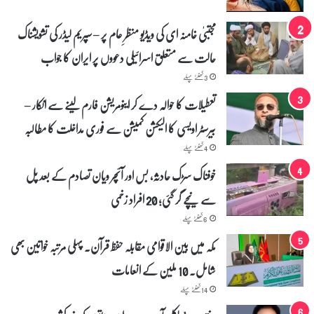
مجتبیٰ خامنہ ای کی ویڈیو منظرِ عام پر – سپریم لیڈر کی تشویشناک
حالت سے متعلق اسرائیلی دعووں پر ایران کا جواب
3 گھنٹے پہلے
تعطیلات کا حوالہ دے کر اینومریشن فارم لینے سے انکار –
بیرسٹر اویسی کا الیکشن کمیشن سے فوری مداخلت کا مطالبہ
4 گھنٹے پہلے
خوفناک سڑک حادثہ، بس اور آئچر ویان تصادم کے بعد پل
سے نیچے گر گئی؛ 20 افراد زخمی
6 گھنٹے پہلے
مکہ میں بین الاقوامی مقابلہ حفظ قرآن۔ پہلی مرتبہ خواتین بھی
شامل۔ 10 ملین کے انعامات
14 گھنٹے پہلے