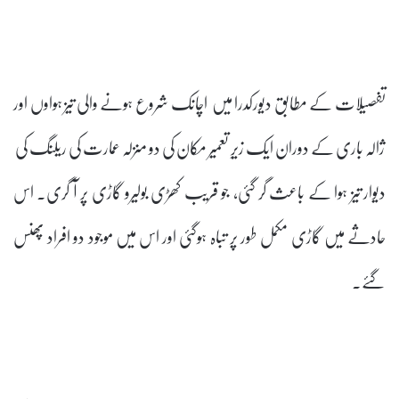
تفصیٖلات کے مطابق دیورکدرا میں اچانک شروع ہونے والی تیز ہواوں اور
ژالہ باری کے دوران ایک زیرِ تعمیر مکان کی دو منزلہ عمارت کی ریلنگ کی
دیوار تیز ہوا کے باعث گر گئی، جو قریب کھڑی بولیرو گاڑی پر آ گری۔ اس
حادثے میں گاڑی مکمل طور پر تباہ ہوگئی اور اس میں موجود دو افراد پھنس
گئے۔