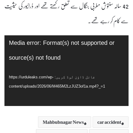
42 سالہ سنتوش مغربی بنگال سے تعلق رکھتے تھے اور ڈرائیور کی حیثیت
سے کام کر رہے تھے۔
ویڈیو
Media error: Format(s) not supported or
پلیئر
source(s) not found
فائل ڈاؤن لوڈ کریں: https://urduleaks.com/wp-
content/uploads/2026/06/M465M2LzJUZ3of1a.mp4?_=1
Mahbubnagar News
car accident