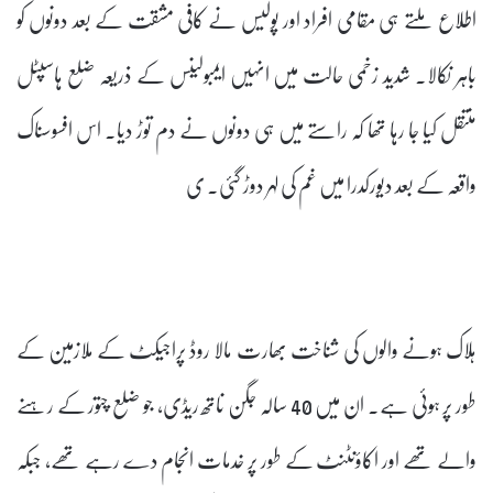
اطلاع ملتے ہی مقامی افراد اور پولیس نے کافی مشقت کے بعد دونوں کو
باہر نکالا۔ شدید زخمی حالت میں انہیں ایمبولینس کے ذریعہ ضلع ہاسپٹل
منتقل کیا جا رہا تھا کہ راستے میں ہی دونوں نے دم توڑ دیا۔ اس افسوسناک
واقعہ کے بعد دیورکدرا میں غم کی لہر دوڑ گئی۔ ی
ہلاک ہونے والوں کی شناخت بھارت مالا روڈ پراجیکٹ کے ملازمین کے
طور پر ہوئی ہے۔ ان میں 40 سالہ جگن ناتھ ریڈی، جو ضلع چتور کے رہنے
والے تھے اور اکاؤنٹنٹ کے طور پر خدمات انجام دے رہے تھے، جبکہ