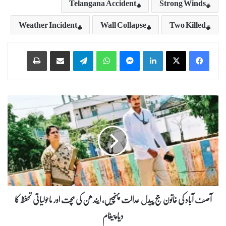
Telangana Accident
Strong Winds
Weather Incident
Wall Collapse
Two Killed
Print
Share via Email
Telegram
WhatsApp
Messenger
LinkedIn
آ
ص
ف
آ
ب
ا
د
ک
ی
خ
آصف آباد کی خاتون جج پیدل عدالت پہنچیں، ایندھن کی بچت اور ماحولیاتی تحفظ کا
ا
دیا پیغام
ت