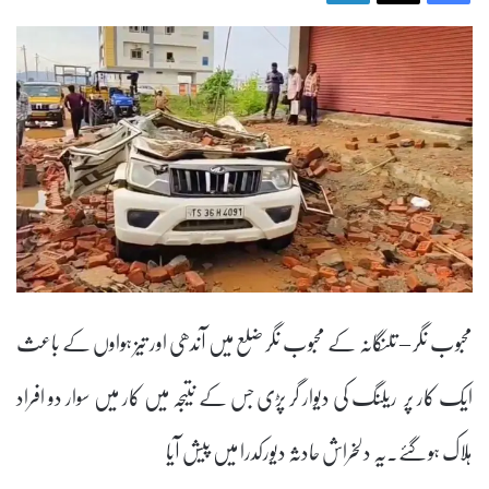
محبوب نگر – تلنگانہ کے محبوب نگر ضلع میں آندھی اور تیز ہواوں کے باعث
ایک کار پر ریلنگ کی دیوار گر پڑی جس کے نتیجہ میں کار میں سوار دو افراد
ہلاک ہوگئے.یہ دلخراش حادثہ دیورکدرا میں پیش آیا