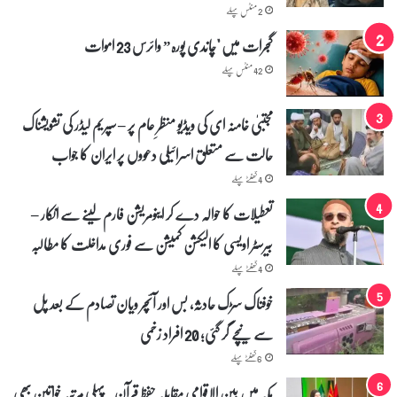
ں
2 منٹس پہلے
س
و
گجرات میں "چاندی پورہ” وائرس 23 اموات
ا
42 منٹس پہلے
ر
3
ا
مجتبیٰ خامنہ ای کی ویڈیو منظرِ عام پر – سپریم لیڈر کی تشویشناک
ف
حالت سے متعلق اسرائیلی دعووں پر ایران کا جواب
ر
ا
4 گھنٹے پہلے
د
ہ
تعطیلات کا حوالہ دے کر اینومریشن فارم لینے سے انکار –
ل
بیرسٹر اویسی کا الیکشن کمیشن سے فوری مداخلت کا مطالبہ
ا
ک
4 گھنٹے پہلے
خوفناک سڑک حادثہ، بس اور آئچر ویان تصادم کے بعد پل
سے نیچے گر گئی؛ 20 افراد زخمی
6 گھنٹے پہلے
مکہ میں بین الاقوامی مقابلہ حفظ قرآن۔ پہلی مرتبہ خواتین بھی