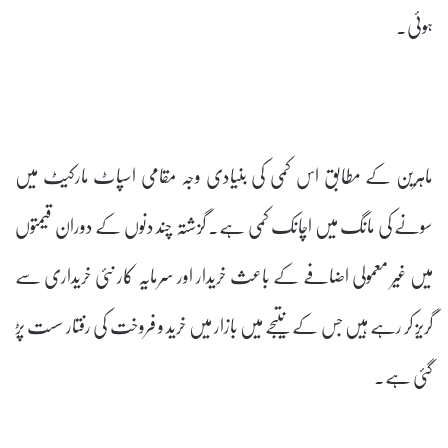
ہوئی۔
ماہرین کے مطابق اس کمی کی بنیادی وجہ مقامی اسپاٹ مارکیٹ میں
سونے کی مانگ میں اچانک کمی ہے۔ گزشتہ چند دنوں کے دوران قیمتوں
میں غیر معمولی اضافے کے باعث خریدار اور سرمایہ کار نئی خریداری سے
گریز کر رہے ہیں جس کے نتیجے میں بازار میں خرید و فروخت کی رفتار سست پڑ
گئی ہے۔