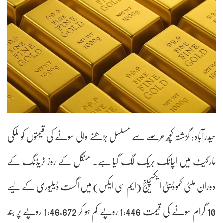
حیدرآباد: گزشتہ کچھ عرصے سے مسلسل بڑھنے والی سونے کی قیمتوں کو ملکی
مارکیٹ میں اچانک بریک لگ گیا ہے۔ منگل کے روز ٹریڈنگ کے
دوران ملٹی کموڈیٹی ایکسچینج (ایم سی ایکس) میں اگست ڈیلیوری کے لیے
10 گرام سونے کی قیمت 1,446 روپے کم ہو کر 1,46,672 روپے پر بند