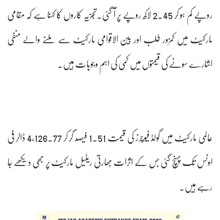
روپے کم ہو کر 2.45 لاکھ روپے پر آ گئی۔تجزیہ کاروں کا کہنا ہے کہ مقامی
مارکیٹ میں کمزور طلب اور بین الاقوامی مارکیٹ سے ملنے والے منفی
اشارے سونے کی قیمتوں میں کمی کی اہم وجوہات ہیں۔
عالمی مارکیٹ میں گولڈ فیوچرز کی قیمت 1.51 فیصد گر کر 4,126.77 ڈالر فی
اونس تک پہنچ گئی جس کے اثرات بھارتی ریٹیل مارکیٹ پر بھی دیکھے جا
رہے ہیں۔