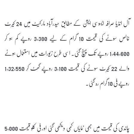
آل انڈیا صرافہ ایسوسی ایشن کے مطابق حیدرآباد مارکیٹ میں 24 کیرٹ
خالص سونے کی قیمت 10 گرام کے لیے 3,380 روپے کم ہو کر
1,44,600 روپے تک پہنچ گئی۔ اسی طرح زیورات میں استعمال ہونے
والے 22 کیرٹ سونے کی قیمت 3,100 روپے گھٹ کر 1,32,550
روپے فی 10 گرام رہ گئی۔
چاندی کی قیمت میں بھی نمایاں کمی دیکھی گئی اور فی کلو قیمت 5,000