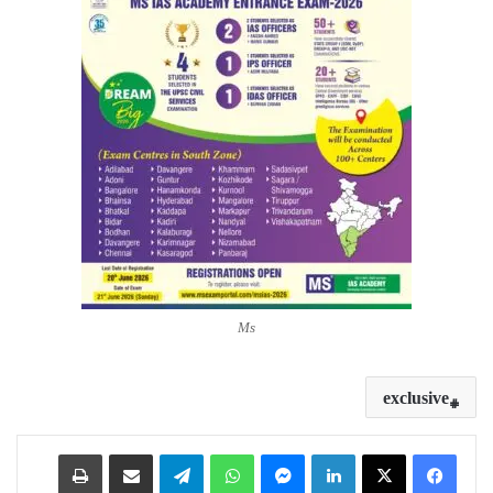
Ms
exclusive
Print
Share via Email
Telegram
WhatsApp
Messenger
LinkedIn