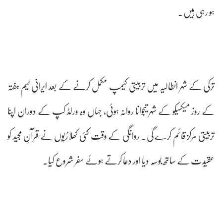
ہو رہی ہیں۔
ترکی کے شہر انطالیہ میں تربیتی کیمپ مکمل کرنے کے بعد ایرانی ٹیم ہفتہ
کے روز میکسیکو کے شہر تیجوانا روانہ ہوئی، جہاں وہ ورلڈ کپ کے دوران اپنا
تربیتی مرکز قائم کرے گی۔ روانگی کے وقت کئی کھلاڑیوں نے قرآنِ مجید کو
عقیدت کے ساتھ بوسہ دیا اور دعا کرتے ہوئے سفر شروع کیا۔