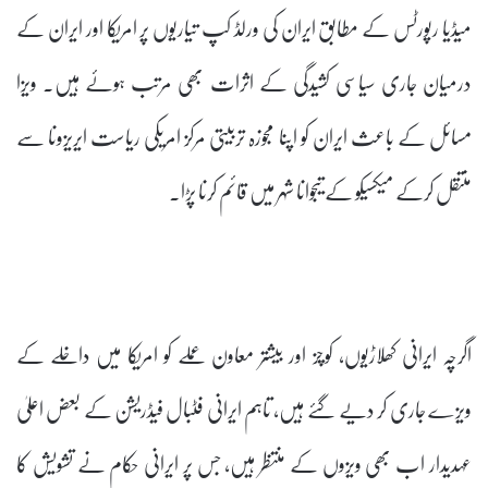
میڈیا رپورٹس کے مطابق ایران کی ورلڈ کپ تیاریوں پر امریکا اور ایران کے
درمیان جاری سیاسی کشیدگی کے اثرات بھی مرتب ہوئے ہیں۔ ویزا
مسائل کے باعث ایران کو اپنا مجوزہ تربیتی مرکز امریکی ریاست ایریزونا سے
منتقل کرکے میکسیکو کے تیجوانا شہر میں قائم کرنا پڑا۔
اگرچہ ایرانی کھلاڑیوں، کوچز اور بیشتر معاون عملے کو امریکا میں داخلے کے
ویزے جاری کر دیے گئے ہیں، تاہم ایرانی فٹبال فیڈریشن کے بعض اعلیٰ
عہدیدار اب بھی ویزوں کے منتظر ہیں، جس پر ایرانی حکام نے تشویش کا