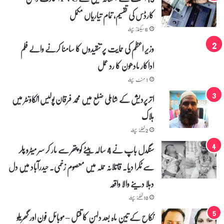
ا
کارڈس کی تقسیم، تمام تیاریاں مکمل
م
ف
6 سیکنڈز پہلے
ت
ی
وزیر اعظم کی حمایت پر تنقیدوں کا سامنا کرنے والے فلم
ڈ
اداکار مادھون کا رد عمل
ا
ک
1 منٹ پہلے
ٹ
اترپردیش کے شاملی ضلع میں محمد فرقان پولیس انکاؤنٹر میں
ر
ح
ہلاک
ا
ف
2 گھنٹے پہلے
ظ
سنگدل باپ نے 4 سالہ بیٹے کو پتھر سے مار کر سر میٹرو پلر
م
ح
سے ٹکرا دیا۔ قاتلانہ حملہ میں معصوم زخمی۔ حیدرآباد میں دل
م
د
دہلا دینے والا واقعہ
ص
10 گھنٹے پہلے
ا
ب
نکاح کے تین ماہ بعد دلہن کا قتل – موبائل فون اور گھریلو