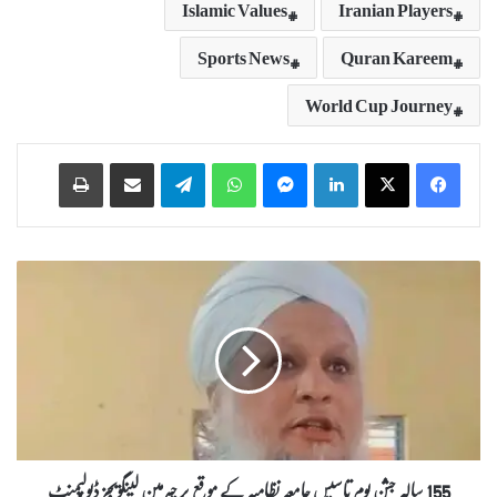
Islamic Values
Iranian Players
Sports News
Quran Kareem
World Cup Journey
Print
Share via Email
Telegram
WhatsApp
Messenger
LinkedIn
1
5
5
س
ا
ل
ہ
ج
ش
نِ
155 سالہ جشنِ یومِ تاسیس جامعہ نظامیہ کے موقع پر چیرمین لینگویجز ڈیولپمنٹ