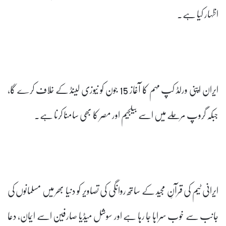
اظہار کیا ہے۔
ایران اپنی ورلڈ کپ مہم کا آغاز 15 جون کو نیوزی لینڈ کے خلاف کرے گا،
جبکہ گروپ مرحلے میں اسے بیلجیم اور مصر کا بھی سامنا کرنا ہے۔
ایرانی ٹیم کی قرآنِ مجید کے ساتھ روانگی کی تصاویر کو دنیا بھر میں مسلمانوں کی
جانب سے خوب سراہا جا رہا ہے اور سوشل میڈیا صارفین اسے ایمان، دعا