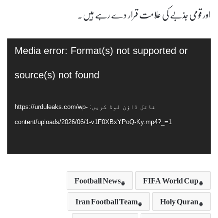
اور قومی جذبے کی علامت قرار دے رہے ہیں۔
ویڈیو
Media error: Format(s) not supported or
پلیئر
source(s) not found
فائل ڈاؤن لوڈ کریں: https://urduleaks.com/wp-
content/uploads/2026/06/1-v1F0XBxYPoQ-Ky.mp4?_=1
Football News
FIFA World Cup
Iran Football Team
Holy Quran