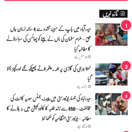
آ
گ
تازہ خبریں
ی
ا
گ
حیدرآباد میں باپ کے مبینہ تشدد سے 4 سالہ ارمان جاں
و
بحق – ملزم سلمان کی ماں نے بیٹے کو پھانسی کی سزا دلانے
ر
ن
کا مطالبہ کیا
ر
12 منٹس پہلے
ممتا بنرجی کی گاڑی پر حملہ۔ پتھر جوتے پھینکے گئے اور کیچڑ ڈالا
گیا
1 گھنٹہ پہلے
حیدراباد کی نلسار یونیورسٹی میں چیف جسٹس سوریہ کانت کی
مخالفت – 450 سے زائد طلبہ کا کانووکیشن میں نہ بلانے کا
مطالبہ – یونیورسٹی انتظامیہ کو لکھا خط
3 گھنٹے پہلے