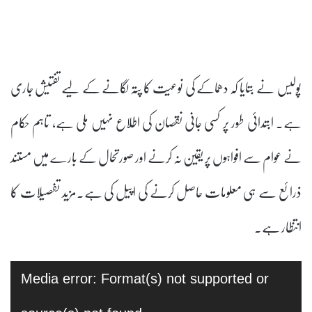
پولیس نے بتایا کہ دھماکے کی نوعیت کا پتہ لگانے کے لیے تفتیش جاری
ہے۔ ابتدائی طور پر کسی جانی نقصان کی اطلاع نہیں ملی ہے، تاہم حکام
نے عوام سے افواہوں پر یقین نہ کرنے اور صورتحال کے بارے میں مستند
ذرائع سے ہی معلومات حاصل کرنے کی اپیل کی ہے۔مزید تفصیلات کا
انتظار ہے۔
ویڈیو
Media error: Format(s) not supported or