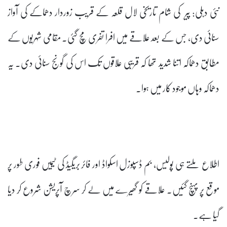
نئی دہلی: پیر کی شام تاریخی لال قلعہ کے قریب زوردار دھماکے کی آواز
سنائی دی، جس کے بعد علاقے میں افرا تفری مچ گئی۔ مقامی شہریوں کے
مطابق دھماکہ اتنا شدید تھا کہ قریبی علاقوں تک اس کی گونج سنائی دی۔ یہ
دھماکہ وہاں موجود کار میں ہوا۔
اطلاع ملتے ہی پولیس، بم ڈسپوزل اسکواڈ اور فائر بریگیڈ کی ٹیمیں فوری طور پر
موقع پر پہنچ گئیں۔ علاقے کو گھیرے میں لے کر سرچ آپریشن شروع کر دیا
گیا ہے۔