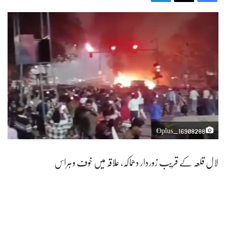
Oplus_16908288
لال قلعہ کے قریب زوردار دھماکہ، علاقہ میں خوف و ہراس