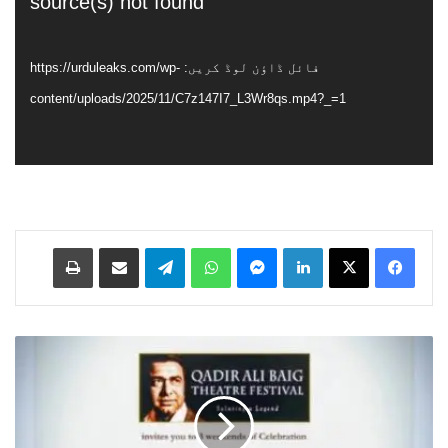
پلیئر
source(s) not found
فائل ڈاؤن لوڈ کریں: https://urduleaks.com/wp-
content/uploads/2025/11/C7z147I7_L3Wr8qs.mp4?_=1
Print
Share via Email
Telegram
WhatsApp
Messenger
LinkedIn
س
ا
ل
ا
ن