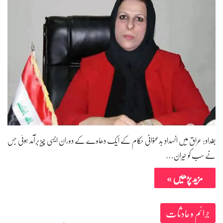
بغداد: عراق میں انسدادِ بدعنوانی حکام کے ایک دھاوے کے دوران ایسی چیز برآمد ہوئی جس
نے سب کو حیران…
مزید پڑھیں »
جرائم و حادثات