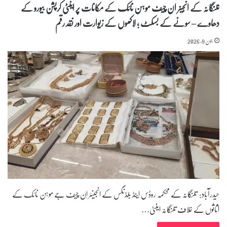
تلنگانہ کے انجینر ان چیف موہن نائک کے مکانات پر اینٹی کرپشن بیورو کے
دھاوے – سونے کے بسکٹ ؛ لاکھوں کے زیوارت اور نقد رقم
جون 9, 2026
حیدرآباد: تلنگانہ کے محکمہ روڈس اینڈ بلڈنگس کے انجینئر اِن چیف جے موہن نائک کے
اثاثوں کے خلاف تلنگانہ اینٹی…