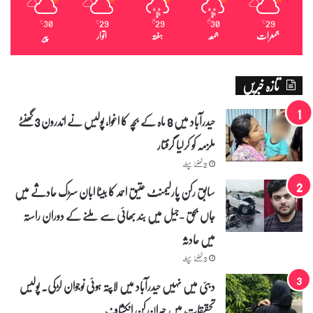
30
29
29
30
29
℃
℃
℃
℃
℃
جمعرات
جمعہ
ہفتہ
اتوار
پیر
تازہ خبریں
حیدرآباد میں 8 ماہ کے بچہ کا اغوا، پولیس نے اندرون 3 گھنٹے
ملزمہ کو کرلیا گرفتار
2 گھنٹے پہلے
سابق رکن پارلیمنٹ عتیق احمد کا بیٹا ابان سڑک حادثے میں
جاں بحق -جیل میں بند بھائی سے ملنے کے دوران راستہ
میں حادثہ
3 گھنٹے پہلے
دبئی میں نہیں حیدرآباد میں لاپتہ ہوئی نوجوان لڑکی۔ پولیس
تحقیقات میں حیران کن انکشاف