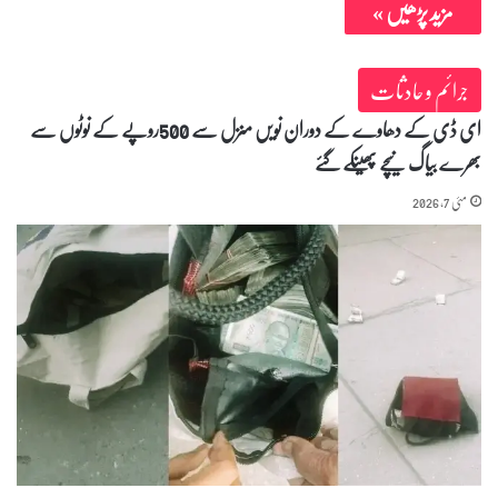
مزید پڑھیں »
جرائم و حادثات
ای ڈی کے دھاوے کے دوران نویں منزل سے 500روپے کے نوٹوں سے
بھرے بیاگ نیچے پھینکے گئے
مئی 7, 2026