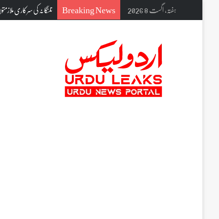
Breaking News
ہفتہ, اگست 8 2026
تلنگانہ کی سرکاری ملازمتوں میں بڑا ا