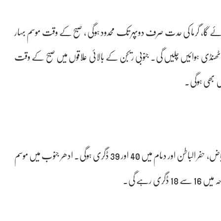
ائے گا، گرما کی حدت صرف دوپہر تک محدود ہوگی ، صبح کے وقت موسم بہار
کو ٹھنڈی ہوائیں چلیں گی۔ جنوبی ریجن کے بالائی علاقوں میں صبح کے وقت
ں بھی ہوگی۔
محکمے نے کہا ہے کہ مکہ مکرمہ درجہ حرارت 41 ڈگری ہوگی جبکہ ریاض، حفر الباطن اور دمام میں 40 اور 39 ڈگری ہوگی۔ ادھر جنوب میں موسم