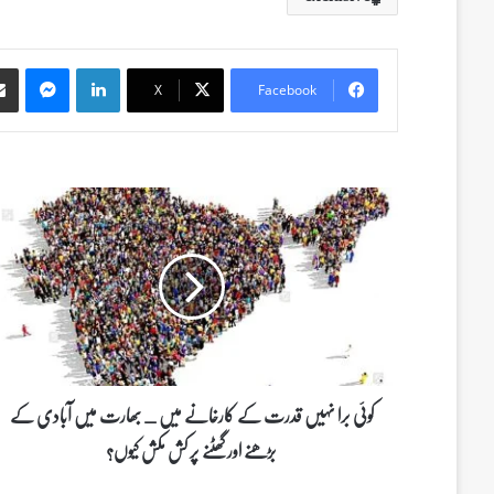
Messenger
LinkedIn
X
Facebook
ک
و
ئ
ی
ب
ر
ا
ن
ہ
ی
کوئی برا نہیں قدرت کے کارخانے میں _ بھارت میں آبادی کے
ں
بڑھنے اور گھٹنے پر کش مکش کیوں؟
ق
د