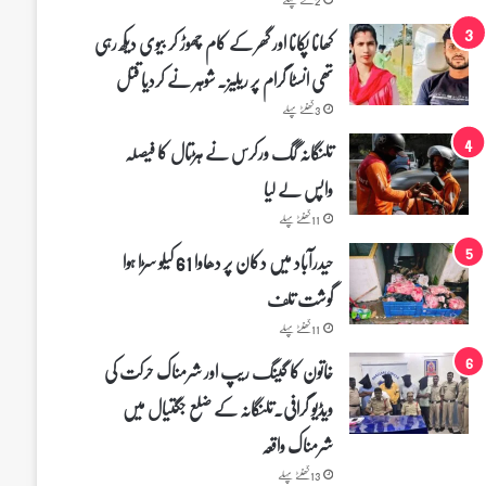
کھانا پکانا اور گھر کے کام چھوڑ کر بیوی دیکھ رہی
تھی انسٹا گرام پر ریلیز۔ شوہر نے کردیا قتل
3 گھنٹے پہلے
تلنگانہ گگ ورکرس نے ہڑتال کا فیصلہ
واپس لے لیا
11 گھنٹے پہلے
حیدرآباد میں دکان پر دھاوا 61 کیلو سڑا ہوا
گوشت تلف
11 گھنٹے پہلے
خاتون کا گینگ ریپ اور شرمناک حرکت کی
ویڈیو گرافی۔تلنگانہ کے ضلع جگتیال میں
شرمناک واقعہ
13 گھنٹے پہلے