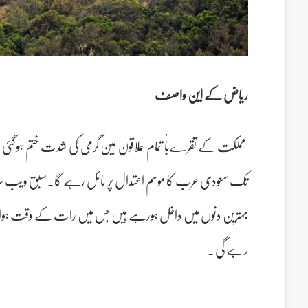
ریاض کے این واصف
مملکت کے تقرےباُ تمام علاقون مین گرمی کی شدت ختم ہوگئی ہ
تک سعودی عرب کا موسم اعتدال پر مائل رہے گا۔سبق ویب س
بہترین دنوں میں داخل ہورہے ہیں جس میں رات کے وقت ہوا
رہے گی۔