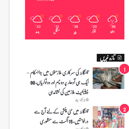
33
31
30
29
30
℃
℃
℃
℃
℃
ہفتہ
اتوار
پیر
منگل
بدھ
تازہ خبریں
تلنگانہ کی سرکاری ملازمتوں میں بڑا اسکام –
ایک ہی آدھار پر دو نام اور دو نوکریاں، 80
ڈپلیکیٹ ملازمین کی نشاندہی
2 گھنٹے پہلے
تلنگانہ میں نئی پنشن کے لئے آج سے
درخواستیں، 15 اگست سے منظوری
2 گھنٹے پہلے