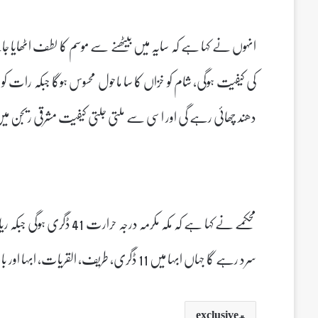
انہوں نے کہا ہے کہ سایہ میں بیٹھنے سے موسم کا لطف اٹھایا ج
کی کیفیت ہوگی، شام کو خزاں کا سا ماحول محسوس ہوگا جبکہ رات 
دھند چھائی رہے گی اور اسی سے ملتی جلتی کیفیت مشرقی ریجن می
سرد رہے گا جہاں ابہا میں 11 ڈگری، طریف، القریات، ابہا اور باحہ میں 16 سے 18 ڈگری رہے گی۔
exclusive