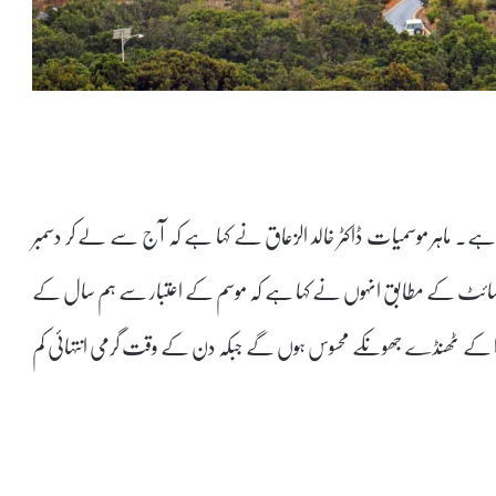
ے۔ ماہر موسمیات ڈاکٹر خالد الزعاق نے کہا ہے کہ آج سے لے کر دسمبر
ائٹ کے مطابق انہوں نے کہا ہے کہ موسم کے اعتبار سے ہم سال کے
 کے ٹھنڈے جھونکے محسوس ہوں گے جبکہ دن کے وقت گرمی انتہائی کم