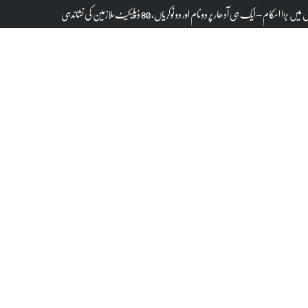
سکام – ایک ہی آدھار پر دو نام اور دو نوکریاں، 80 ڈپلیکیٹ ملازمین کی نشاندہی