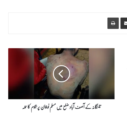
Print
Share via Email
ت
ل
ن
گ
ا
ن
ہ
ک
ے
آ
تلنگانہ کے آصف آباد ضلع میں مسلم نوجوان پر ہجوم کا حملہ
ص
ف
آ