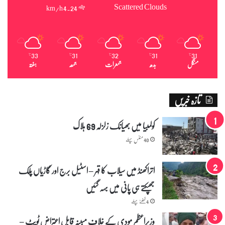
Scattered Clouds
4.24 km/h
م
ق
ی
م
ت
33
31
32
31
31
℃
℃
℃
℃
℃
ھ
منگل
بدھ
جمعرات
جمعہ
ہفتہ
ی
تازہ خبریں
کولمبیا میں بھیانک زلزلہ 69 ہلاک
40 منٹس پہلے
اتراکھنڈ میں سیلاب کا قہر – اسٹیل برج اور گاڑیاں پلک
جھپکتے ہی پانی میں بہہ گئیں
4 گھنٹے پہلے
وزیراعظم مودی کے خلاف مبینہ قابلِ اعتراض ٹویٹ –