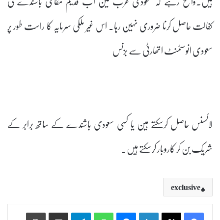
ہیں۔واضح رہے کہ سعودی عرب مین اب قدیم مقامی باشندے کی
کفالت حاصل کرنا ضروری نہین رہا۔ اس غیر ملکی سرمایہ کا راست طور پر
سعودی انوسٹمنٹ اتھارٹی سے بزنس
لائسنس حاصل کرسکتے ہین یا کسی سعودی باشندے کے ساتھ برابر کے
شریک بن کر کاروبار کرسکتے ہیں۔
exclusive
Print
Share via Email
Telegram
WhatsApp
Messenger
LinkedIn