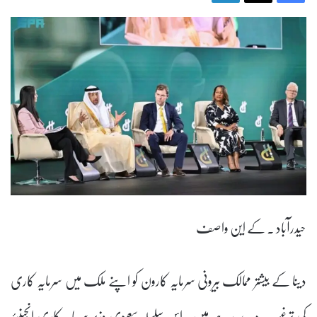
حیدرآباد ۔ کے این واصف
دینا کے بیشتر ممالک بیرونی سرمایہ کارون کو اپنے ملک میں سرمایہ کاری
کی ترغیب دے رہے ہیں۔ اس سلسلہ سعودی وزیر سرمایہ کاری انجینیئر