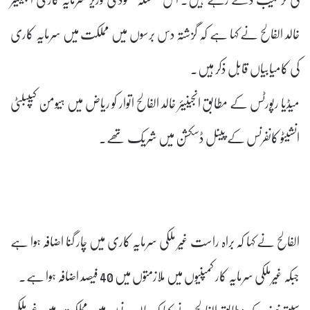
خالد الفالح نے کہا ہے کہ گزشتہ دس برسوں میں مملکت میں سرمایہ کاری
کی کامیابیاں قابل ذکر ہیں۔
میڈیا رپورٹس کے مطابق انجینیئر خالد الفالح اتوار کو ریاض میں ہیومن کیپبلٹی
انشیٹو کانفرنس کے پینل ڈسکشن میں شریک تھے۔
الفالح نے کہا کہ براہ راست غیر ملکی سرمایہ کاری میں چار گنا اضافہ ہوا ہے
جبکہ غیرملکی سرمایہ کار کمپنیوں میں ملازمتوں میں 40 فیصد اضافہ ہوا ہے۔
سبق نیوز کے مطابق الفالح نے کہا کہ حالیہ دنوں میں مملکت میں غیرملکی