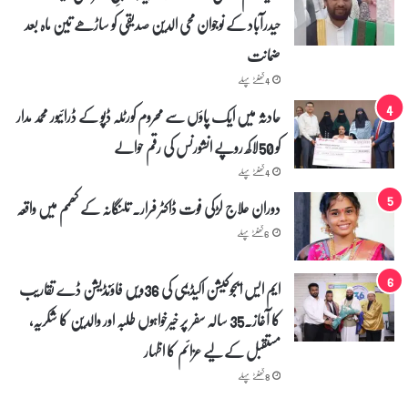
حیدرآباد کے نوجوان محی الدین صدیقی کو ساڑھے تین ماہ بعد
ضمانت
4 گھنٹے پہلے
حادثہ میں ایک پاؤں سے محروم کورٹلہ ڈپو کے ڈرائیور محمد مدار
کو 50لاکھ روپے انشورنس کی رقم حوالے
4 گھنٹے پہلے
دوران علاج لڑکی فوت ڈاکٹر فرار۔ تلنگانہ کے کھمم میں واقعہ
6 گھنٹے پہلے
ایم ایس ایجوکیشن اکیڈیمی کی 36ویں فاؤنڈیشن ڈے تقاریب
کا آغاز۔35 سالہ سفر پر خیرخواہوں طلبہ اور والدین کا شکریہ،
مستقبل کے لیے عزائم کا اظہار
8 گھنٹے پہلے