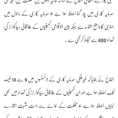
سرمایہ کاری میں چار گنا اضافہ ہوا ہے جو سرمایہ کاری کے ماحول میں
بہتری کا واضح اشارہ ہے جبکہ بین الاقوامی کمپنیوں کے علاقائی ہیڈکوارٹر کی
تعداد 600 سے تجاوز کر گئی ہے۔
الفالح نے بتایا کہ غیرملکی سرمایہ کاری کے لائسنسوں میں 9 سے 10 فیصد
تک اضافہ ہوا ہے اور ان کمپنیوں کے علاقائی ہیڈکوارٹرز کی تعداد میں بھی
نمایاں اضافہ ہوا ہے جو مملکت کے حوالے سے بہت مثبت اشارے