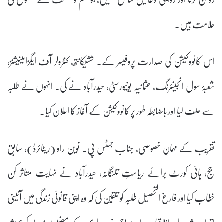
علامت ہیں۔
اس کانووکیشن کی صدارت پروفیسر کے۔ ششیکانتھ، کنٹرولر آف ایگزامینیشنز،
شعبۂ سول انجینئرنگ، عثمانیہ یونیورسٹی، حیدرآباد نے کی۔ انہوں نے طلبہ
سے حلف لیا اور باضابطہ طور پر کانووکیشن کے آغاز کا اعلان کیا۔
تقریب کے مہمانِ خصوصی، جناب جسٹس پی۔ نوین راو (ریٹائرڈ)، سابق
جج، ہائی کورٹ برائے ریاستِ تلنگانہ، حیدرآباد نے نہایت متاثر کن
خطاب کیا اور فارغ التحصیل طلبہ کو تلقین کی کہ وہ اپنی قانونی زندگی میں آئینی
اقدار، پیشہ ورانہ اخلاقیات اور سماجی ذمہ داری کے مضبوط جذبے کو ہمیشہ