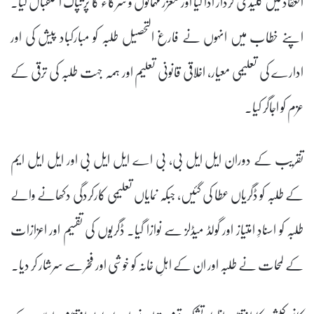
انعقاد میں کلیدی کردار ادا کیا اور معزز مہمانوں و شرکاء کا پرتپاک استقبال کیا۔
اپنے خطاب میں انہوں نے فارغ التحصیل طلبہ کو مبارکباد پیش کی اور
ادارے کی تعلیمی معیار، اخلاقی قانونی تعلیم اور ہمہ جہت طلبہ کی ترقی کے
عزم کو اجاگر کیا۔
تقریب کے دوران ایل ایل بی، بی اے ایل ایل بی اور ایل ایل ایم
کے طلبہ کو ڈگریاں عطا کی گئیں، جبکہ نمایاں تعلیمی کارکردگی دکھانے والے
طلبہ کو اسنادِ امتیاز اور گولڈ میڈلز سے نوازا گیا۔ ڈگریوں کی تقسیم اور اعزازات
کے لمحات نے طلبہ اور ان کے اہلِ خانہ کو خوشی اور فخر سے سرشار کر دیا۔