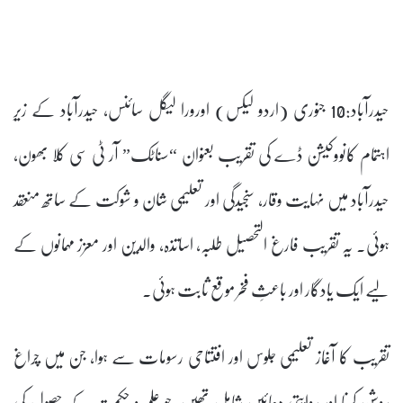
حیدرآباد:10 جنوری (اردو لیکس) اورورا لیگل سائنس، حیدرآباد کے زیرِ
اہتمام کانووکیشن ڈے کی تقریب بعنوان “سناٹک” آر ٹی سی کلا بھون،
حیدرآباد میں نہایت وقار، سنجیدگی اور تعلیمی شان و شوکت کے ساتھ منعقد
ہوئی۔ یہ تقریب فارغ التحصیل طلبہ، اساتذہ، والدین اور معزز مہمانوں کے
لیے ایک یادگار اور باعثِ فخر موقع ثابت ہوئی۔
تقریب کا آغاز تعلیمی جلوس اور افتتاحی رسومات سے ہوا، جن میں چراغ
روشن کرنا اور روایتی دعائیں شامل تھیں، جو علم و حکمت کے حصول کی