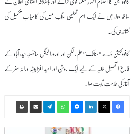
کانووکیشن کا اختتام اظہارِ تشکر، قومی ترانے اور باضابطہ اختتامی اعلان کے
ساتھ ہوا، جس نے ایک اہم تعلیمی سنگِ میل کی کامیاب تکمیل کی
نشاندہی کی۔
کانووکیشن ڈے “سناٹک” علم، لگن اور اورورا لیگل سائنسز، حیدرآباد کے
فارغ التحصیل طلبہ کے لیے ایک روشن اور امید افزا پیشہ ورانہ سفر کے
آغاز کی علامت ثابت ہوا۔
Print
Share via Email
Telegram
WhatsApp
Messenger
LinkedIn
ا