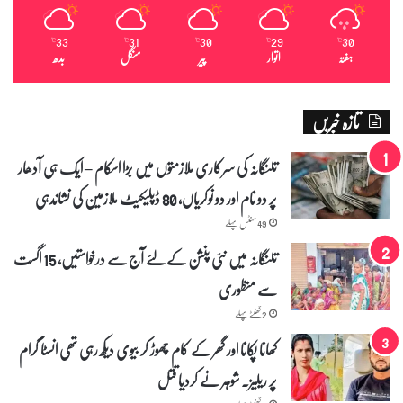
ز
ی
33
31
30
29
30
ا
℃
℃
℃
℃
℃
ہفتہ
اتوار
پیر
منگل
بدھ
د
ہ
ب
تازہ خبریں
ا
ا
ث
تلنگانہ کی سرکاری ملازمتوں میں بڑا اسکام – ایک ہی آدھار
ر
پر دو نام اور دو نوکریاں، 80 ڈپلیکیٹ ملازمین کی نشاندہی
م
س
49 منٹس پہلے
ل
م
تلنگانہ میں نئی پنشن کے لئے آج سے درخواستیں، 15 اگست
ش
سے منظوری
خ
ص
2 گھنٹے پہلے
ی
کھانا پکانا اور گھر کے کام چھوڑ کر بیوی دیکھ رہی تھی انسٹا گرام
ا
ت
پر ریلیز۔ شوہر نے کردیا قتل
ک