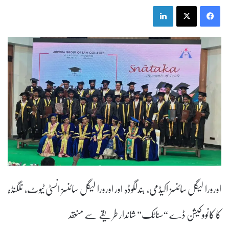
LinkedIn
X
Facebook
اورورا لیگل سائنسز اکیڈمی، بندلگوڈہ اور اورورا لیگل سائنسز انسٹی ٹیوٹ، نلگنڈہ
کا کانووکیشن ڈے “سناٹک” شاندار طریقے سے منعقد