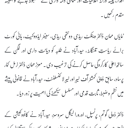
مقدم رکھیں۔
نمایاں مہمان ڈاکٹر وینکٹ ریڈی دونتھی ریڈی، سینئر ایڈووکیٹ، ہائی کورٹ
برائے ریاستِ تلنگانہ، حیدرآباد نے طلبہ کو دیانت داری اور لگن کے
ساتھ اعلیٰ کارکردگی حاصل کرنے کی ترغیب دی۔ معزز مہمان ڈاکٹر نرمل کمار
پرساد، سابق ڈپٹی کمشنر آف لیبر اور لیبر لا کنسلٹنٹ، حیدرآباد نے قانونی پیشے
میں نظم و ضبط، ثابت قدمی اور مسلسل سیکھنے کی اہمیت پر زور دیا۔
ڈاکٹر ڈولی گوتم، پرنسپل، اورورا لیگل سروسز، حیدرآباد نے کانووکیشن کے