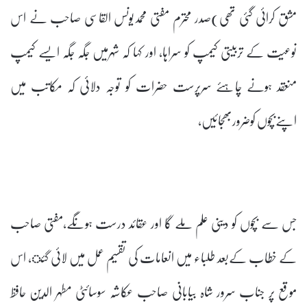
مشق کرائی گئی تھی)صدر محترم مفتی محمدیونس القاسی صاحب نے اس
نوعیت کے تربیتی کیمپ کو سراہا، اور کہا کہ شہرمیں جگہ جگہ ایسے کیمپ
منعقد ہونے چاہئے سرپرست حضرات کو توجہ دلائی کہ مکاتب میں
اپنےبچوں کوضروربھجائیں،
جس سے بچوں کو دینی علم ملے گا اور عقائد درست ہونگے،مفتی صاحب
کے خطاب کےبعد طلباء میں انعامات کی تقسیم عمل میں لائی گئ، اس
موقع پر جناب سرور شاہ بیابانی صاحب عکاشہ سوسائٹی مطہر الدین حافظ