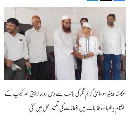
عکاشہ ویلفیر سوسائٹی کریم نگر کی جانب سےدس روزہ تربیتی سمر کیمپ کے
اختتام پرطلباء و طالبات میں انعامات کی تقسیم عمل میں آئی.