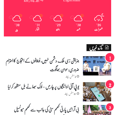
6.01 km/h
ر
30
31
29
30
26
℃
℃
℃
℃
℃
جمعرات
جمعہ
ہفتہ
اتوار
پیر
تازہ خبریں
جنریشن زی ملک دشمن نہیں، نوجوانوں کے احتجاج کا احترام
ضروری: موہن بھاگوت
2 منٹس پہلے
یو پی آئی ادائیگیوں پر چارجس – لوک سبھا نے بل منظور کر لیا
41 منٹس پہلے
بی آر ایس پارٹی کھمم سٹی کی جانب سے کھمم میونسپل