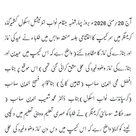
آج 20/مئی 2026ء بروز چہارشنبہ بمقام نواب انٹرنیشنل اسکول کشمیرگڈہ
کریمنگر میں سمر کیمپ کا اختتامی جلسہ منعقد ہواجس میں طلباء نے عید کی نماز
اور جنازے کی نماز کا مظاہرہ کئے( واضح رہے کہ اس کیمپ میں عیدین اور
جنازےکی نماز وضووغیرہ کی عملی مشق کرائی گئی تھی) اس موقع پر جناب
افضل محی الدین صاحب (شاہین کالج) جنابخواجہ فصیح الدین صاحب
(کرسپانڈنٹ نواب اسکول)جناب ڈاکٹر محمدشعیب الدین صاحب (
صدرعکاشہ سوسائٹی کریمنگر) نے طلبا کو عصری تعلیم ودینی تعلیم میں دلچسپی
لینے کو کہا(واضح رہے کہ اس کیمپ میں دس دن نماز وضو وغیرہ کی عملی