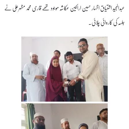
عبدالمجید اشتیاق اظہار حسین اراکین عکاشہ موجود تھے قاری محمد مظہرعلی نے
جلسہ کی کاروائی چلائی۔