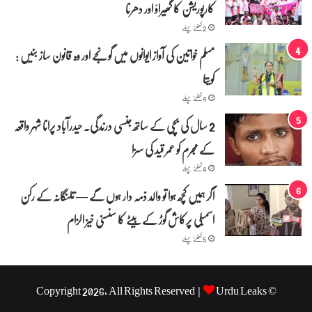
کارپوریشن کا گھیراؤ اور دھرنا
2 گھنٹے پہلے
مسلم خواتین کی آواز ایوانوں میں گونجے اور وہ قانون ساز بنیں :
کویتا
4 گھنٹے پہلے
2 سال کی بچی کے ساتھ جنسی درندگی۔ حیدرآباد پرانا شہر واقعہ
کے مجرم کو عمر قید کی سزا
4 گھنٹے پہلے
اگر ہمیں کچھ ہوا تو والد ذمہ دار ہوں گے — تلنگانہ کے رکن
اسمبلی پرکاش گوڑ کے بیٹے کا سنسنی خیز الزام
5 گھنٹے پہلے
Urdu Leaks
© Copyright 2026, All Rights Reserved |