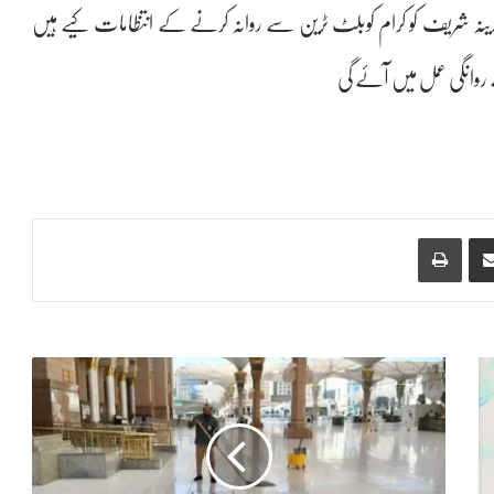
 مدینہ شریف کو کرام کوبلٹ ٹرین سے روانہ کرنے کے انتظامات کیے ہیں
Print
Share via Email
م
س
ج
د
ن
ب