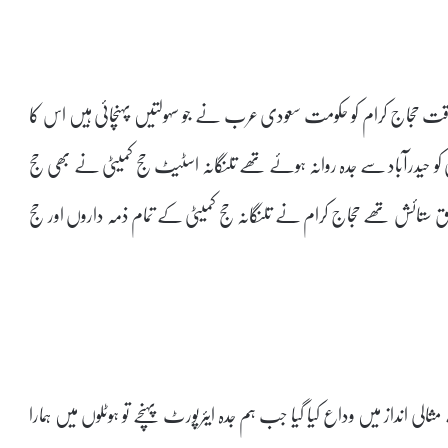
قت حجاج کرام کو حکومت سعودی عرب نے جو سہولتیں پہنچائی ہیں اس کا
الفاظ میں ممکن نہیں ہے انہوں نے کہا کہ جب ہم 19مئی کو حیدرآباد سے جدہ روانہ ہوئے تھے تلنگانہ اسٹیٹ حج کمیٹی نے بھی حج
ئق ستائش تھے حجاج کرام نے تلنگانہ حج کمیٹی کے تمام ذمہ داروں اور حج
حیدرآباد سے مثالی انداز میں وداع کیا گیا جب ہم جدہ ایئرپورٹ پہنچے تو ہوٹلوں میں ہمارا