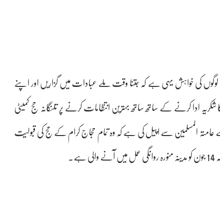
وگوں کی خواہش یہی ہے کہ جتنا وقت ملے عبادات میں گزاریں اور اپنے
یہ ادا کرنے کے ساتھ ساتھ بہترین انتظامات کرنے پر تلنگانہ حج کمیٹی
 عامتہ المسلمین سے اپیل کی ہے کہ وہ تمام حجاج کرام کے حج کی قبولیت
ے۔