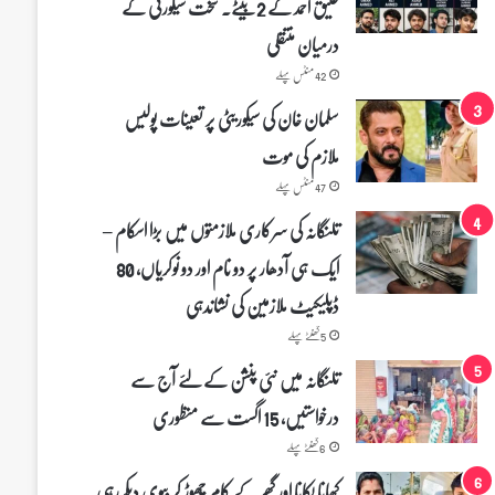
عتیق احمد کے 2 بیٹے۔ سخت سیکورٹی کے
درمیان منتقلی
42 منٹس پہلے
سلمان خان کی سیکوریٹی پر تعینات پولیس
ملازم کی موت
47 منٹس پہلے
تلنگانہ کی سرکاری ملازمتوں میں بڑا اسکام –
ایک ہی آدھار پر دو نام اور دو نوکریاں، 80
ڈپلیکیٹ ملازمین کی نشاندہی
5 گھنٹے پہلے
تلنگانہ میں نئی پنشن کے لئے آج سے
درخواستیں، 15 اگست سے منظوری
6 گھنٹے پہلے
کھانا پکانا اور گھر کے کام چھوڑ کر بیوی دیکھ رہی