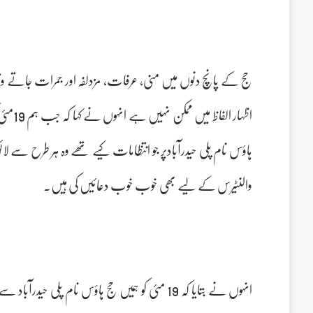
حج کے پانچ دنوں میں منی، عرفات، مزدلفہ اور جمرات جاتے و
اظہار 
ہاؤس نام پلی حیدرآبادپر جو انتظامات کیے تھے وہ ہر طرح سے لا
والنٹیرس کے لیے بھی خوب خوب دعائیں کی ہیں۔
انہوں نے بتایا کہ 19 مئی کو ہمیں حج ہاؤس نام پلی 