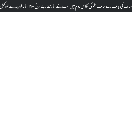
یق احمد کے 2 بیٹے۔ سخت سیکورٹی کے درمیان منتقلی