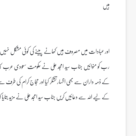
ہیں
اور عبادات میں مصروف ہیں کھانے پینے کی کوئی مشکل نہیں ل
رب کو منوائیں جناب سید امجد علی نے حکومت سعودی عرب کا شکر
کے ذمہ داران سے بھی اظہار تشکر کیا اور حجاج کرام کی طرف سے
کے لیے اللہ سے دعائیں کریں جناب سید امجد علی نے مزید بتایا کہ 14 جون کو مدینہ منورہ روانگی عمل میں آنے والی ہ