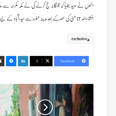
انہوں نے مزید بتایا کہ تلنگانہ حج کرنے کی نے مکہ مکرمہ سے
انشاءاللہ 17 مئی کی عصرکے بعد مدینہ منورہ سے حیدرآباد کے لیے روانگی عمل میں آئے گی
exclusive
Messenger
LinkedIn
X
Facebook
ش
ی
ر
خ
و
ا