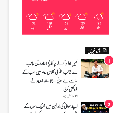
32
30
30
29
29
℃
℃
℃
℃
℃
ہفتہ
اتوار
پیر
منگل
بدھ
تازہ خبریں
فیس ادا نہ کرنے پر کالج اسٹاف کی جانب
سے طالب علم کی کلاس روم میں سب کے
سامنے بے عزتی – 15 سالہ ارویند نے
خودکشی کرلی
24 منٹس پہلے
اپنے بھائی کی تدفین میں شریک ہوں گے