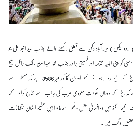
باد 6جون(اردو لیکس) حیدرآباد دکن سے تعلق رکھنے والے جناب سید امجد علی جو
حیدرآباد سے 19مئی کو اپنی اہلیہ محترمہ اور نسبتی برادر جناب محمد عبدالعزیز مالک رائل لگیج
ورلڈکے ہمراہ حج کے لیے روانہ ہوئے تھے اور جن کا کور نمبر 3586 ہے مکہ معظمہ سے
کہ حج کے دوران حکومت سعودی عرب کی جانب سے حجاج کرام کے
ت کیے گئے ہیں وہ انسانی عقل و فہم سے ماورا ہیں عظیم الشان انتظامات
 عقلیں دنگ ہیں۔