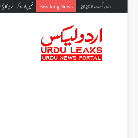
Breaking News
ہفتہ, اگست 8 2026
اپنے بھائی کی تدفین میں شریک ہوں گے عت