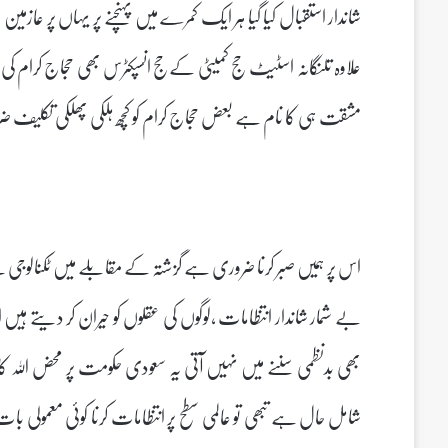
شاندار استقبال کیا گیا ہر ایک کمرے میں پہنچنے پر یہاں پر عازمی
علاوہ تلنگانہ اسٹیٹ حج کمیٹی کےحج انسپکٹرس بھی حجاج کرام کی 
مشقت ہی کا نام ہے بعض حجاج کرام کو کچھ ہلکی پھلکی تکلیف ض
اس پر ہمیں صبر کرنا ضروری ہے گزشتہ کے مقابلے میں ٹکنالوجی 
بے شمار شاندار انتظامات ،لوگوں کی عقلوں کو حیران کر دیتے ہی
بھی بدنظمی سننے میں نہیں آتی یہ سعودی حکومت پر محض اللہ کا
شامل حال ہے تبھی تو عالمی سطح پر انتظامات کرنا کوئی معمولی 