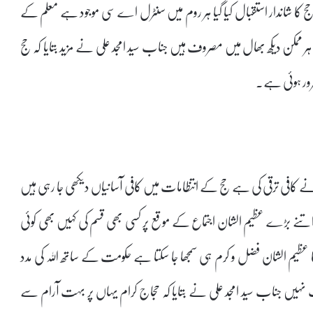
ن حج کا شاندار استقبال کیا گیا ہر روم میں سنٹرل اے سی موجود ہے معلم کے
ہر ممکن دیکھ بھال میں مصروف ہیں جناب سید امجد علی نے مزید بتایا کہ حج
رور ہوئی ہے۔
نے کافی ترقی کی ہے حج کے انتظامات میں کافی آسانیاں دیکھی جا رہی ہیں
ں اتنے بڑے عظیم الشان اجتماع کے موقع پر کسی بھی قسم کی کہیں بھی کوئی
 عظیم الشان فضل و کرم ہی سمجھا جا سکتا ہے حکومت کے ساتھ اللہ کی مدد
بات نہیں جناب سید امجد علی نے بتایا کہ حجاج کرام یہاں پر بہت آرام سے