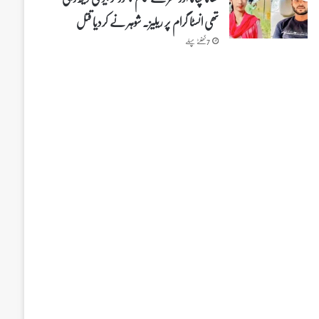
تھی انسٹا گرام پر ریلیز۔ شوہر نے کردیا قتل
7 گھنٹے پہلے