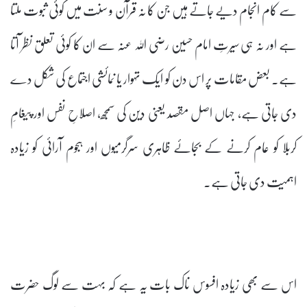
سے کام انجام دیے جاتے ہیں جن کا نہ قرآن و سنت میں کوئی ثبوت ملتا
ہے اور نہ ہی سیرتِ امام حسین رضی اللہ عنہ سے ان کا کوئی تعلق نظر آتا
ہے۔ بعض مقامات پر اس دن کو ایک تہوار یا نمائشی اجتماع کی شکل دے
دی جاتی ہے، جہاں اصل مقصد یعنی دین کی سمجھ، اصلاحِ نفس اور پیغامِ
کربلا کو عام کرنے کے بجائے ظاہری سرگرمیوں اور ہجوم آرائی کو زیادہ
اہمیت دی جاتی ہے۔
اس سے بھی زیادہ افسوس ناک بات یہ ہے کہ بہت سے لوگ حضرت