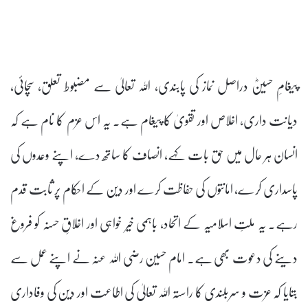
پیغامِ حسینؓ دراصل نماز کی پابندی، اللہ تعالیٰ سے مضبوط تعلق، سچائی،
دیانت داری، اخلاص اور تقویٰ کا پیغام ہے۔ یہ اس عزم کا نام ہے کہ
انسان ہر حال میں حق بات کہے، انصاف کا ساتھ دے، اپنے وعدوں کی
پاسداری کرے، امانتوں کی حفاظت کرے اور دین کے احکام پر ثابت قدم
رہے۔ یہ ملتِ اسلامیہ کے اتحاد، باہمی خیر خواہی اور اخلاقِ حسنہ کو فروغ
دینے کی دعوت بھی ہے۔ امام حسین رضی اللہ عنہ نے اپنے عمل سے
بتایا کہ عزت و سربلندی کا راستہ اللہ تعالیٰ کی اطاعت اور دین کی وفاداری