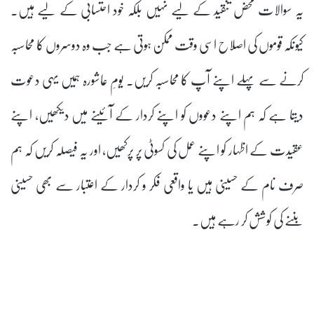
یہ سوالات محض تنقید کے لیے نہیں بلکہ خود احتسابی کے لیے ہیں۔
کیونکہ قوموں کی اصلاح اسی وقت ممکن ہوتی ہے جب وہ دوسروں کا محاسبہ
کرنے سے پہلے اپنے آپ کا محاسبہ کریں۔ یومِ عاشورہ ہمیں یہی دعوت
دیتا ہے کہ ہم اپنے دعووں کو اپنے کردار کے آئینے میں دیکھیں، اپنے
عقیدت کے اظہار کو اپنے عمل کی کسوٹی پر پرکھیں، اور یہ فیصلہ کریں کہ ہم
صرف نام کے حسینی ہیں یا واقعی فکر و کردار کے اعتبار سے بھی حسینی
بننے کی کوشش کر رہے ہیں۔