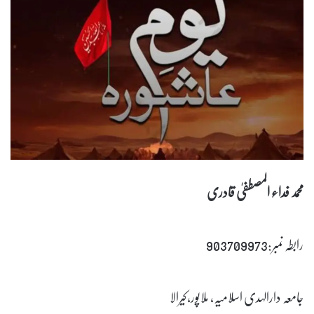
محمد فداء المصطفیٰ قادری
رابطہ نمبر:903709973
جامعہ دارالہدی اسلامیہ، ملاپور،کیرالا