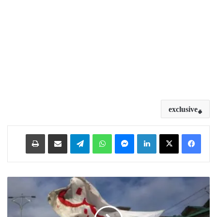
exclusive
Print
Share via Email
Telegram
WhatsApp
Messenger
LinkedIn
د
ی
ن
خ