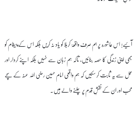
آئیے! اس عاشورہ پر ہم صرف واقعۂ کربلا کو یاد نہ کریں بلکہ اس کے پیغام کو
بھی اپنی زندگی کا حصہ بنائیں، تاکہ ہم زبان سے نہیں بلکہ اپنے کردار اور
عمل سے یہ ثابت کر سکیں کہ ہم واقعی امام حسین رضی اللہ عنہ کے سچے
محب اور ان کے نقشِ قدم پر چلنے والے ہیں۔