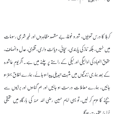
کربلا کا درس تعزیوں، شور و غوغا، بے مقصد مظاہروں اور غیر شرعی رسومات
میں نہیں، بلکہ نماز کی پابندی، سچائی، دیانت داری، تقویٰ، عدل و انصاف،
حقوق العباد کی ادائیگی اور نیکی کے راستے پر چلنے میں ہے۔ اگر یومِ عاشورہ
کے بعد ہماری زندگیوں میں مثبت تبدیلی پیدا ہو جائے، ہمارے اخلاق بہتر ہو
جائیں، ہمارے معاملات درست ہو جائیں اور ہم گناہوں اور برائیوں سے
بچنے کا عزم کر لیں، تو یہی امام حسین رضی اللہ عنہ کی بارگاہ میں حقیقی
خراجِ عقیدت ہوگا۔