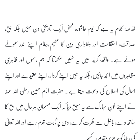
خلاصۂ کلام یہ ہے کہ یومِ عاشورہ محض ایک تاریخی دن نہیں بلکہ حق،
صداقت، استقامت اور وفاداریِ دین کا عظیم پیغام اپنے اندر سموئے
ہوئے ہے۔ واقعۂ کربلا ہمیں یہ نہیں سکھاتا کہ ہم رسموں اور ظاہری
مظاہروں میں الجھ جائیں، بلکہ یہ ہمیں اپنے کردار، اپنے عقیدے اور اپنے
اعمال کی اصلاح کی دعوت دیتا ہے۔ حضرت امام حسین رضی اللہ عنہ
نے اپنے خونِ مبارک سے یہ سبق دیا کہ ایک مسلمان ہر حال میں حق کا
ساتھ دے، باطل سے نفرت کرے، دین پر ثابت قدم رہے اور اللہ تعالیٰ
کی رضا کو ہر چیز پر مقدم رکھے۔