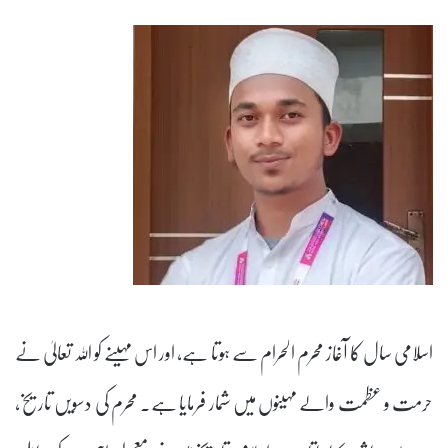
اسلامی سال کا آغاز محرم الحرام سے ہوتا ہے، اور اس مہینے کو اللہ تعالیٰ نے
حرمت و عظمت والے مہینوں میں شمار فرمایا ہے۔ محرم کی دسویں تاریخ،