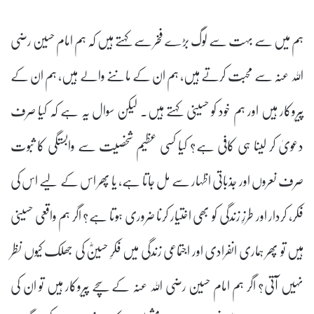
ہم میں سے بہت سے لوگ بڑے فخر سے کہتے ہیں کہ ہم امام حسین رضی
اللہ عنہ سے محبت کرتے ہیں، ہم ان کے ماننے والے ہیں، ہم ان کے
پیروکار ہیں اور ہم خود کو حسینی کہتے ہیں۔ لیکن سوال یہ ہے کہ کیا صرف
دعویٰ کر لینا ہی کافی ہے؟ کیا کسی عظیم شخصیت سے وابستگی کا ثبوت
صرف نعروں اور جذباتی اظہار سے مل جاتا ہے، یا پھر اس کے لیے اس کی
فکر، کردار اور طرزِ زندگی کو بھی اختیار کرنا ضروری ہوتا ہے؟ اگر ہم واقعی حسینی
ہیں تو پھر ہماری انفرادی اور اجتماعی زندگی میں فکرِ حسینؓ کی جھلک کیوں نظر
نہیں آتی؟ اگر ہم امام حسین رضی اللہ عنہ کے سچے پیروکار ہیں تو ان کی