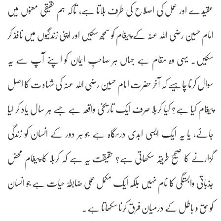
عقیدے اور عمل کی اصلاح کی طرف بلاتا ہے، تاکہ ہم حقیقی معنوں میں
امام حسین رضی اللہ عنہ کے پیغام کو سمجھ سکیں اور اپنی زندگیوں میں نافذ کر
سکیں۔ یہی وہ مقام ہے جہاں ہر صاحبِ ایمان کو اپنے آپ سے یہ
سوال کرنا چاہیے کہ آخر حضرت امام حسین رضی اللہ عنہ کی شہادت کا اصل
پیغام کیا ہے؟ کیا کربلا صرف ایک تاریخی واقعہ ہے جسے ہر سال یاد کر لیا
جائے، یا یہ ایک ایسی ابدی درسگاہ ہے جو ہر دور کے انسان کو زندگی
گزارنے کا صحیح طریقہ سکھاتی ہے؟ حقیقت یہ ہے کہ کربلا کا پیغام محض
جذباتی وابستگی کا نام نہیں بلکہ ایک مکمل عملی ضابطۂ حیات ہے جو انسان
کو حق و باطل کے درمیان فرق کرنا سکھاتا ہے۔