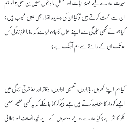
سیرت ہمارے لیے نمونۂ حیات اور مشعلِ راہ کیوں نہیں بن سکی؟ اگر ہم
ان سے محبت کرتے ہیں تو کیا ان کی پسندیدہ اقدار بھی ہمیں محبوب ہیں؟
کیا ہم نے کبھی سنجیدگی سے اپنے اعمال کا جائزہ لیا ہے کہ ہمارا طرزِ زندگی کس
حد تک ان کے راستے سے ہم آہنگ ہے؟
کیا ہم اپنے گھروں، بازاروں، تعلیمی اداروں، دفاتر اور معاشرتی زندگی میں
ایسے کردار کا مظاہرہ کرتے ہیں جسے دیکھ کر کہا جا سکے کہ یہ کسی عظیم حسینی
فکر کا اثر ہے؟ کیا ہمارے رویّے دوسروں کے لیے خیر، انصاف اور بھلائی