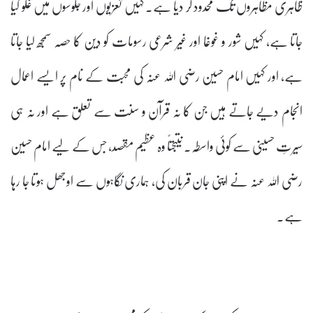
ظاہری مظاہروں تک محدود کر دیا ہے۔ کہیں تعزیوں اور جلوسوں میں غلو کیا
جاتا ہے، کہیں شور و غوغا اور غیر شرعی رسومات کو دین کا حصہ سمجھ لیا جاتا
ہے، اور کہیں امام حسین رضی اللہ عنہ کی محبت کے نام پر ایسے اعمال
انجام دیے جاتے ہیں جن کا نہ قرآن و سنت سے تعلق ہے اور نہ ہی
سیرتِ حسینی سے کوئی واسطہ۔ نتیجتاً وہ عظیم مقصد، جس کے لیے امام حسین
رضی اللہ عنہ نے اپنی جان قربان کی، ہماری نگاہوں سے اوجھل ہوتا جا رہا
ہے۔