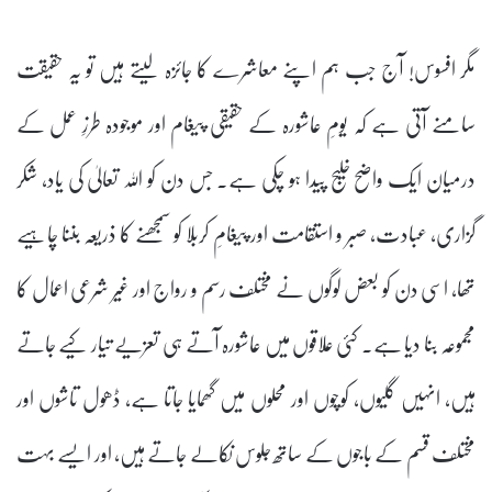
مگر افسوس! آج جب ہم اپنے معاشرے کا جائزہ لیتے ہیں تو یہ حقیقت
سامنے آتی ہے کہ یومِ عاشورہ کے حقیقی پیغام اور موجودہ طرزِ عمل کے
درمیان ایک واضح خلیج پیدا ہو چکی ہے۔ جس دن کو اللہ تعالیٰ کی یاد، شکر
گزاری، عبادت، صبر و استقامت اور پیغامِ کربلا کو سمجھنے کا ذریعہ بننا چاہیے
تھا، اسی دن کو بعض لوگوں نے مختلف رسم و رواج اور غیر شرعی اعمال کا
مجموعہ بنا دیا ہے۔ کئی علاقوں میں عاشورہ آتے ہی تعزیے تیار کیے جاتے
ہیں، انہیں گلیوں، کوچوں اور محلوں میں گھمایا جاتا ہے، ڈھول تاشوں اور
مختلف قسم کے باجوں کے ساتھ جلوس نکالے جاتے ہیں، اور ایسے بہت