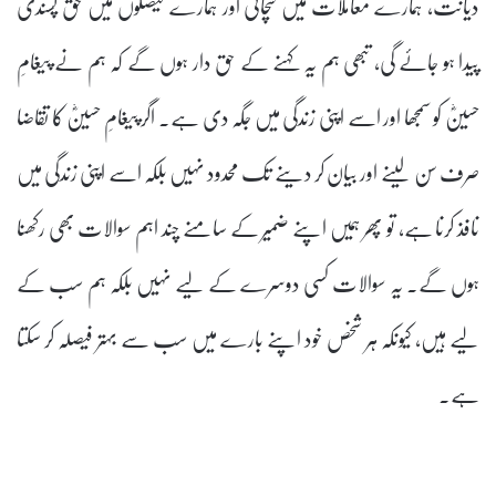
دیانت، ہمارے معاملات میں سچائی اور ہمارے فیصلوں میں حق پسندی
پیدا ہو جائے گی، تبھی ہم یہ کہنے کے حق دار ہوں گے کہ ہم نے پیغامِ
حسینؓ کو سمجھا اور اسے اپنی زندگی میں جگہ دی ہے۔ اگر پیغامِ حسینؓ کا تقاضا
صرف سن لینے اور بیان کر دینے تک محدود نہیں بلکہ اسے اپنی زندگی میں
نافذ کرنا ہے، تو پھر ہمیں اپنے ضمیر کے سامنے چند اہم سوالات بھی رکھنا
ہوں گے۔ یہ سوالات کسی دوسرے کے لیے نہیں بلکہ ہم سب کے
لیے ہیں، کیونکہ ہر شخص خود اپنے بارے میں سب سے بہتر فیصلہ کر سکتا
ہے۔