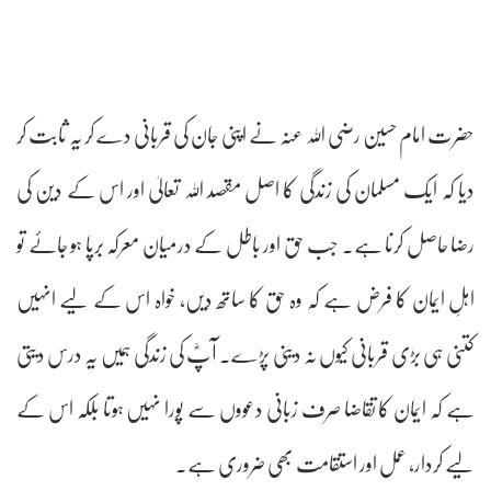
حضرت امام حسین رضی اللہ عنہ نے اپنی جان کی قربانی دے کر یہ ثابت کر
دیا کہ ایک مسلمان کی زندگی کا اصل مقصد اللہ تعالیٰ اور اس کے دین کی
رضا حاصل کرنا ہے۔ جب حق اور باطل کے درمیان معرکہ برپا ہو جائے تو
اہلِ ایمان کا فرض ہے کہ وہ حق کا ساتھ دیں، خواہ اس کے لیے انہیں
کتنی ہی بڑی قربانی کیوں نہ دینی پڑے۔ آپؓ کی زندگی ہمیں یہ درس دیتی
ہے کہ ایمان کا تقاضا صرف زبانی دعووں سے پورا نہیں ہوتا بلکہ اس کے
لیے کردار، عمل اور استقامت بھی ضروری ہے۔