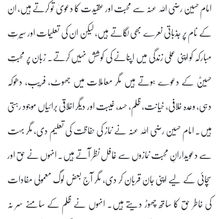
امام حسین رضی اللہ عنہ سے محبت اور عقیدت کا دعویٰ تو کرتے ہیں، ان
کے نام پر جذباتی نعرے بھی لگاتے ہیں، لیکن ان کی تعلیمات اور سیرتِ
مبارکہ کو اپنی عملی زندگی میں اپنانے کی کوشش نہیں کرتے۔ زبان پر محبتِ
حسینؓ کے دعوے ہوتے ہیں مگر معاملات میں جھوٹ، فریب، دھوکہ
دہی، وعدہ خلافی، خیانت، ظلم، حسد، غیبت اور دیگر اخلاقی برائیاں موجود رہتی
ہیں۔ امام حسین رضی اللہ عنہ نے نماز کی حفاظت کی تعلیم دی، مگر بہت
سے دعویدارانِ محبت نمازوں سے غافل نظر آتے ہیں۔ انہوں نے حق اور
سچائی کے لیے اپنی جان قربان کر دی، مگر آج بعض لوگ معمولی مفادات
کی خاطر حق کا ساتھ چھوڑ دیتے ہیں۔ انہوں نے ظلم کے سامنے سر نہ