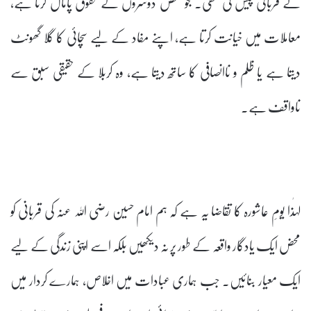
نے قربانی پیش کی تھی۔ جو شخص دوسروں کے حقوق پامال کرتا ہے،
معاملات میں خیانت کرتا ہے، اپنے مفاد کے لیے سچائی کا گلا گھونٹ
دیتا ہے یا ظلم و ناانصافی کا ساتھ دیتا ہے، وہ کربلا کے حقیقی سبق سے
ناواقف ہے۔
لہٰذا یومِ عاشورہ کا تقاضا یہ ہے کہ ہم امام حسین رضی اللہ عنہ کی قربانی کو
محض ایک یادگار واقعہ کے طور پر نہ دیکھیں بلکہ اسے اپنی زندگی کے لیے
ایک معیار بنائیں۔ جب ہماری عبادات میں اخلاص، ہمارے کردار میں