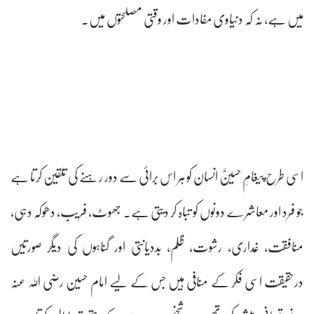
میں ہے، نہ کہ دنیاوی مفادات اور وقتی مصلحتوں میں۔
اسی طرح پیغامِ حسینؓ انسان کو ہر اس برائی سے دور رہنے کی تلقین کرتا ہے
جو فرد اور معاشرے دونوں کو تباہ کر دیتی ہے۔ جھوٹ، فریب، دھوکہ دہی،
منافقت، غداری، رشوت، ظلم، بددیانتی اور گناہوں کی دیگر صورتیں
درحقیقت اسی فکر کے منافی ہیں جس کے لیے امام حسین رضی اللہ عنہ