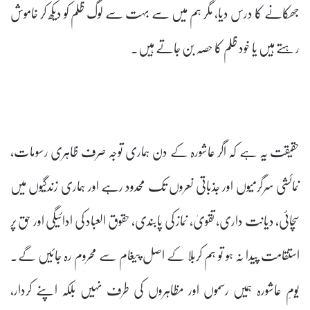
جھکانے کا درس دیا، مگر ہم میں سے بہت سے لوگ ظلم کو دیکھ کر خاموش
رہتے ہیں یا خود ظلم کا حصہ بن جاتے ہیں۔
حقیقت یہ ہے کہ اگر عاشورہ کے دن ہماری توجہ صرف ظاہری رسومات،
نمائشی سرگرمیوں اور جذباتی نعروں تک محدود رہے اور ہماری زندگیوں میں
سچائی، دیانت داری، تقویٰ، نماز کی پابندی، حقوق العباد کی ادائیگی اور حق پر
استقامت پیدا نہ ہو تو ہم کربلا کے اصل پیغام سے محروم رہ جائیں گے۔
یومِ عاشورہ ہمیں رسموں اور مظاہروں کی طرف نہیں بلکہ اپنے کردار،