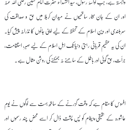
وابستہ ہے، جب نواسۂ رسول، سید الشہداء حضرت امام حسین رضی اللہ عنہ
اور ان کے جان نثار ساتھیوں نے میدانِ کربلا میں حق و صداقت کی
سربلندی اور دینِ اسلام کے تحفظ کے لیے اپنی جانوں کا نذرانہ پیش کیا۔
ان کی یہ عظیم قربانی رہتی دنیا تک اہلِ اسلام کے لیے صبر، استقامت،
جرأت، حق گوئی اور باطل کے سامنے نہ جھکنے کی روشن مثال ہے۔
افسوس کا مقام ہے کہ وقت گزرنے کے ساتھ بہت سے لوگوں نے یومِ
عاشورہ کے حقیقی پیغام کو پسِ پشت ڈال کر اسے محض چند رسموں اور