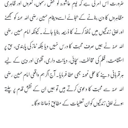
ضرورت اس امر کی ہے کہ یومِ عاشورہ کو محض رسموں، نعروں اور ظاہری
مظاہروں کا دن بنانے کے بجائے اسے پیغامِ حسین رضی اللہ عنہ کو سمجھنے
اور اپنی زندگیوں میں نافذ کرنے کا ذریعہ بنایا جائے۔ کیونکہ امام حسین رضی
اللہ عنہ نے ہمیں صرف محبت کا درس نہیں دیا بلکہ نماز کی پابندی، حق پر
استقامت، ظلم کی مخالفت، سچائی، دیانت داری، تقویٰ اور دین کے لیے
ہر قربانی دینے کا عملی نمونہ بھی عطا فرمایا۔ آج اگر ہم واقعی امام حسین رضی
اللہ عنہ سے محبت کا دعویٰ کرتے ہیں تو ہمیں ان کے نقشِ قدم پر چلتے
ہوئے اپنی زندگیوں کو ان تعلیمات کے مطابق ڈھالنا ہوگا۔