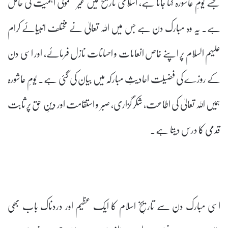
جسے یومِ عاشورہ کہا جاتا ہے، اسلامی تاریخ میں غیر معمولی اہمیت کی حامل
ہے۔ یہ وہ مبارک دن ہے جس میں اللہ تعالیٰ نے مختلف انبیائے کرام
علیہم السلام پر اپنے خاص انعامات و احسانات نازل فرمائے، اور اسی دن
کے روزے کی فضیلت احادیثِ مبارکہ میں بیان کی گئی ہے۔ یومِ عاشورہ
ہمیں اللہ تعالیٰ کی اطاعت، شکر گزاری، صبر و استقامت اور دینِ حق پر ثابت
قدمی کا درس دیتا ہے۔
اسی مبارک دن سے تاریخِ اسلام کا ایک عظیم اور دردناک باب بھی