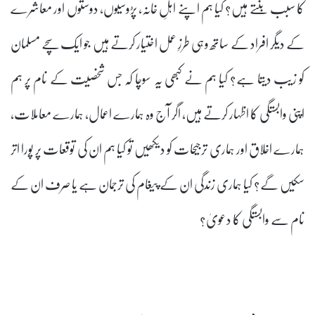
کا سبب بنتے ہیں؟ کیا ہم اپنے اہلِ خانہ، پڑوسیوں، دوستوں اور معاشرے
کے دیگر افراد کے ساتھ وہی طرزِ عمل اختیار کرتے ہیں جو ایک سچے مسلمان
کو زیب دیتا ہے؟ کیا ہم نے کبھی یہ سوچا کہ جس شخصیت کے نام پر ہم
اپنی وابستگی کا اظہار کرتے ہیں، اگر آج وہ ہمارے اعمال، ہمارے معاملات،
ہمارے اخلاق اور ہماری ترجیحات کو دیکھیں تو کیا ہم ان کی توقعات پر پورا اتر
سکیں گے؟ کیا ہماری زندگی ان کے پیغام کی ترجمان ہے یا صرف ان کے
نام سے وابستگی کا دعویٰ؟