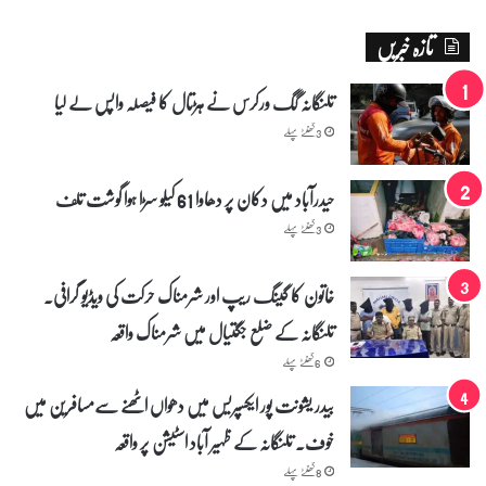
تازہ خبریں
تلنگانہ گگ ورکرس نے ہڑتال کا فیصلہ واپس لے لیا
3 گھنٹے پہلے
حیدرآباد میں دکان پر دھاوا 61 کیلو سڑا ہوا گوشت تلف
3 گھنٹے پہلے
خاتون کا گینگ ریپ اور شرمناک حرکت کی ویڈیو گرافی۔
تلنگانہ کے ضلع جگتیال میں شرمناک واقعہ
6 گھنٹے پہلے
بیدر یشونت پور ایکسپریس میں دھواں اٹھنے سے‌مسافرین میں
خوف۔ تلنگانہ کے ظہیر آباد اسٹیشن پر واقعہ
8 گھنٹے پہلے