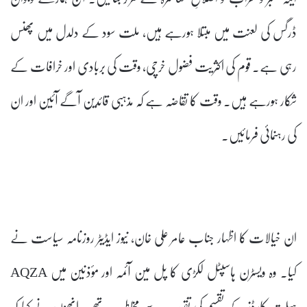
ڈرگس کی لعنت میں مبتلا ہورہے ہیں، ملت سود کے دلدل میں پھنس
رہی ہے۔ قوم کی اکثریت فضول خرچی، وقت کی بربادی اور خرافات کے
شکار ہورہے ہیں۔ وقت کا تقاضہ ہے کہ مذہبی قائدین آگے آئین اور ان
کی رہنمائی فرمائیں۔
ان خیالات کا اظہار جناب عامر علی خان، نیوز ایڈیٹر روزنامہ سیاست نے
کیا۔ وہ ویسٹرن ہاسپٹل لکڑی کا پل مین آئمہ اور مؤذنین میں AQZA
ہیلت کارڈز کے تقسیم کی تقریب سے مخاطب تھے۔ انھوں نے کہا کہ