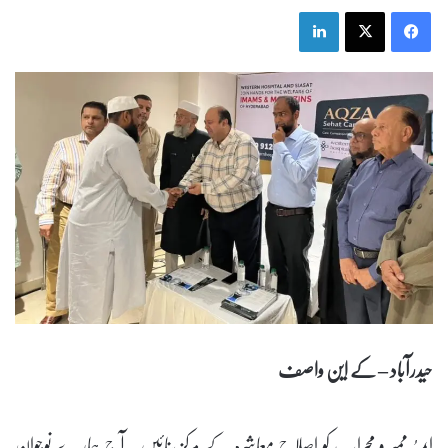
LinkedIn
X
Facebook
حیدرآباد – کے این واصف
ایمہُ ممبر و محراب کو اصلاحِ معاشرہ کے مرکز بنائیں۔ آج ہمارے نوجوان