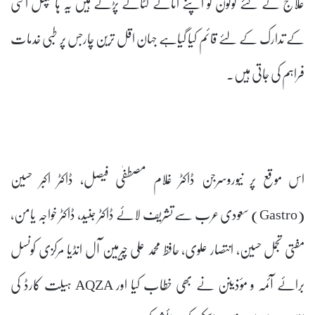
علاج کے لئے لوگون کو اپنے اثاثے لٹاتے پڑتے ہیں یہ ہاسپٹل اسی
کے تدارک کے لئے قائم کیا گیاہے جہان اقل ترین چارجس پر طبی خدمات
فراہم کی جاتی ہیں۔
اس موقع پر نیوروسرجن ڈاکٹر غلام مصطفٰی فیصل، ڈاکٹر اکبر حسین
(Gastro) سعودی عرب سے تشریف لائے ڈاکٹر جنید، ڈاکٹر خواجہ یامن،
مفتی تجمل حسین، انتصار علوی، حافظ محمد علی چیرمین آل انڈیا مرکزی کونسل
برائے آئمہ و مؤذینن نے بھی خطاب کیا اور AQZA ہیلت کارڈ کی