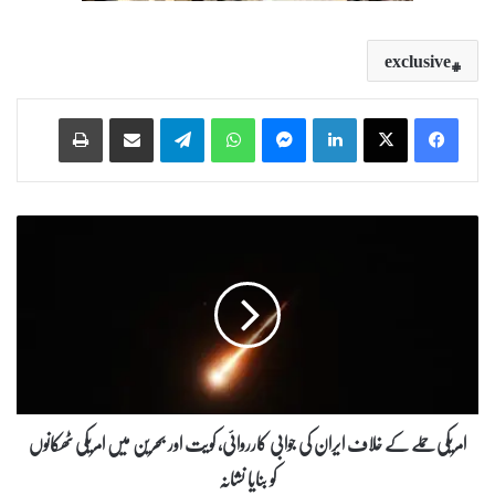
exclusive
Print
Share via Email
Telegram
WhatsApp
Messenger
LinkedIn
ا
م
ر
ی
ک
ی
ح
م
ل
ے
امریکی حملے کے خلاف ایران کی جوابی کارروائی، کویت اور بحرین میں امریکی ٹھکانوں
ک
کو بنایا نشانہ
ے