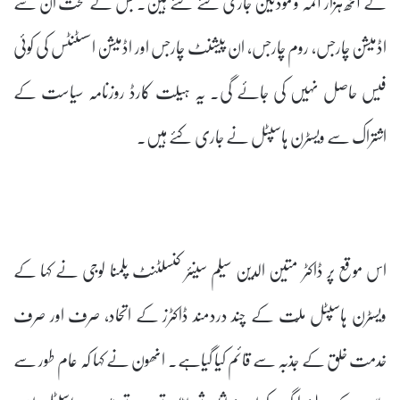
کے آٹھ ہزار آئمہ و مؤذنین جاری کئے گئے ہین۔ جس کے تحت ان سے
اڈمیشن چارجس، روم چارجس، ان پیشنٹ چارجس اور اڈمیشن اسسٹنٹس کی کوئی
فیس حاصل نہیں کی جائے گی۔ یہ ہیلت کارڈ روزنامہ سیاست کے
اشتراک سے ویسٹرن ہاسپٹل نے جاری کئے ہیں۔
اس موقع پر ڈاکٹر متین الدین سیلم سینئر کنسلٹنٹ پلمنا لوجی نے کہا کے
ویسٹرن ہاسپٹل ملّت کے چند دردمند ڈاکٹرز کے اتحاد، صرف اور صرف
خدمت خلق کے جذبہ سے قائم کیا گیاہے۔ انھون نے کہا کہ عام طور سے