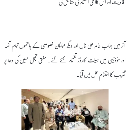
افادیت اور اس فلاحی اسکیم کی ستائش کی۔
آخر میں جناب عامر علی خاں اور دیگر مہمانان خصوصی کے ہاتھوں تمام آئمہ
اور مؤذنین میں ہیلت کارڈز تقسیم کئے گئے۔ مفتی تجمّل حسین کی دعا پر
تقریب کا اختتام عمل میں آیا۔