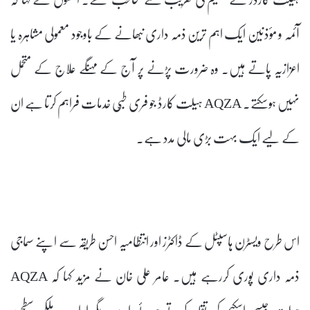
آئمہ و مؤذنین ایک اہم ترین ذمہ داری نبھانے کے باوجود معمولی مشاہرہ یا
اعزازیہ پاتے ہیں۔ وہ ضرورت پڑنے پر آج کے مہنگے علاج کے متحمل
نہیں ہوسکتے۔ AQZA ہیلت کارڈ جو فری طبّی خدمات فراہم کرتا ہے ان
کے لیے ایک بہت بڑی مالی مدد ہے۔
اس طرح ویسٹرن ہاسپٹل کے ڈاکٹرز اور انتظامیہ احسن طریقہ سے اپنے سماجی
ذمہ داری پوری کررہے ہیں۔ عامر علی خان نے مزید کہا کہ AQZA
ہیلت جیسی اسکیم کی تقلید کرتے ہوئے اسے دیگر ادارے ملکی سطح پر