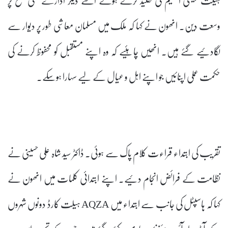
وسعت دین۔ انھون نے کہا کہ ملک میں مسلمان معاشی طور پر دیوار سے
لگادئیے گئے ہیں۔ انھیں چاہئیے کہ وہ اپنے مستقبل کو محفوظ کرنے کی
حکمت عملی اپنائیں جو اپنے اہل و عیال کے لیے سہارا ہوسکے۔
تقریب کی ابتداء قراءت کلام پاک سے ہوئی۔ ڈاکٹر سید شاہ علی حسینی نے
نظامت کے فرائض انجام دئیے۔ اپنے ابتدائی کلمات میں انھون نے
کہا کہ ہاسپٹل کی جانب سے ابتداء میں AQZA ہیلت کارڈ دونوں شہروں