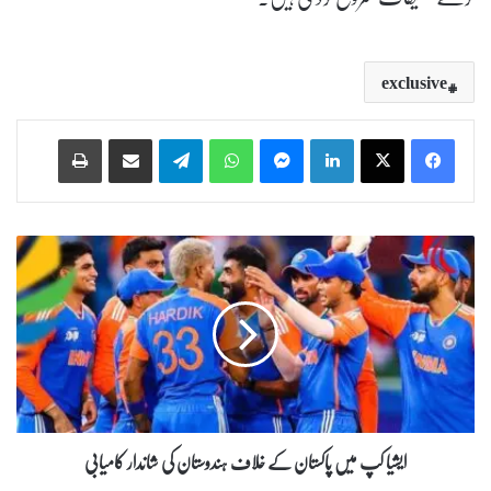
exclusive
Print
Share via Email
Telegram
WhatsApp
Messenger
LinkedIn
ا
ی
ش
ی
ا
ک
پ
م
ی
ں
ایشیا کپ میں پاکستان کے خلاف ہندوستان کی شاندار کامیابی
پ