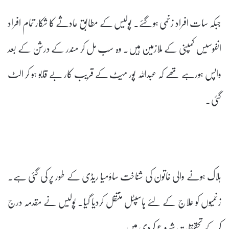
جبکہ سات افراد زخمی ہوگئے۔ پولیس کے مطابق حادثے کا شکار تمام افراد
انفوسیس کمپنی کے ملازمین ہیں۔ وہ سب مل کر مندر کے درشن کے بعد
واپس ہورہے تھے کہ عبدﷲ پور میٹ کے قریب کار بے قابو ہو کر الٹ
گئی۔
ہلاک ہونے والی خاتون کی شناخت ساؤمیا ریڈی کے طور پر کی گئی ہے۔
زخمیوں کو علاج کے لئے ہاسپٹل منتقل کردیا گیا۔ پولیس نے مقدمہ درج
کرکے تحقیقات شروع کردی ہیں۔