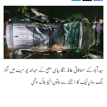
حیدرآباد کے مضافاتی علاقہ رنگا ریڈی ضلع کے عبدﷲ پور میٹ میں آؤٹر
رنگ روڈ پر ایک کار الٹنے سے خاتون انجینر ہلاک ہوگئی