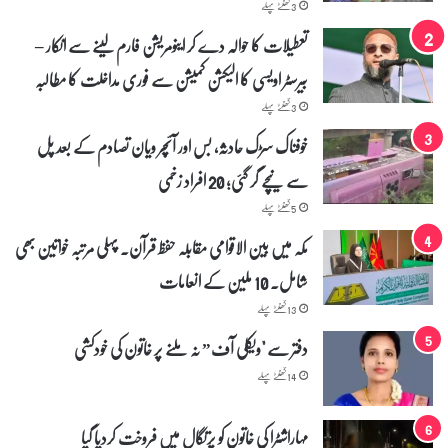
3 گھنٹے پہلے
ا
ت
تعطیلات کا حوالہ دے کر اینومریشن فارم لینے سے انکار –
پ
بیرسٹر اویسی کا الیکشن کمیشن سے فوری مداخلت کا مطالبہ
ر
ل
3 گھنٹے پہلے
گ
خوفناک سڑک حادثہ، بس اور آئچر ویان تصادم کے بعد پل
ا
ئ
سے نیچے گر گئی؛ 20 افراد زخمی
ی
ر
5 گھنٹے پہلے
و
مکہ میں بین الاقوامی مقابلہ حفظ قرآن۔ پہلی مرتبہ خواتین بھی
ک
شامل۔ 10 ملین کے انعامات
13 گھنٹے پہلے
دفتر سے "ویکلی آف” نہ ملنے پر خاتون کی خودکشی
14 گھنٹے پہلے
مہاراشٹرا کی خاتون کو پرتگال میں فروخت کردیا گیا