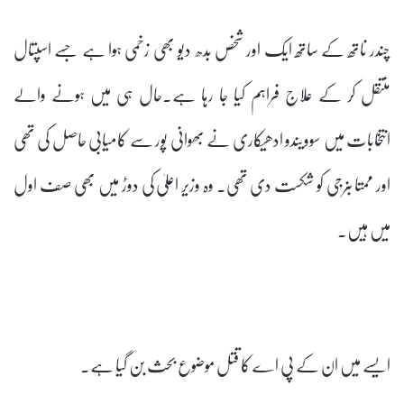
چندر ناتھ کے ساتھ ایک اور شخص بدھ دیو بھی زخمی ہوا ہے جسے اسپتال
منتقل کر کے علاج فراہم کیا جا رہا ہے۔حال ہی میں ہونے والے
انتخابات میں سوویندو ادھیکاری نے بھوانی پور سے کامیابی حاصل کی تھی
اور ممتا بنرجی کو شکست دی تھی۔ وہ وزیر اعلیٰ کی دوڑ میں بھی صف اول
میں ہیں۔
ایسے میں ان کے پی اے کا قتل موضوع بحث بن گیا ہے۔