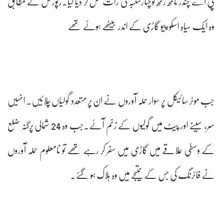
پی اے چندر ناتھ رتھ کو‌چہارشنبہ کی رات قتل کر دیا گیا۔رپورٹس کے مطابق
وہ ایک سیاہ اسکورپیو گاڑی کے اندر بیٹھے ہوئے تھے
جب موٹر سائیکل پر سوار حملہ آوروں نے ان پر متعدد گولیاں چلائیں۔ انہیں
سر، سینے اور پیٹ میں گولیوں کے زخم آئے۔جب وہ 24 شمالی پرگنہ ضلع
کے وسطی علاقے میں گاڑی میں سفر کر رہے تھے تو نامعلوم حملہ آوروں
نے فائرنگ کی جس کے نتیجے میں وہ ہلاک ہو گئے۔