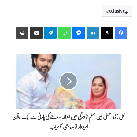
exclusive
Print
Share via Email
Telegram
WhatsApp
Messenger
LinkedIn
ت
م
ل
ن
ا
ڈ
و
ا
س
م
تمل ناڈو اسمبلی میں مسلم نمائندگی میں اضافہ - وجئے کی پارٹی سے ایک خاتون
ب
امیدوار طاہرہ بھی کامیاب
ل
ی