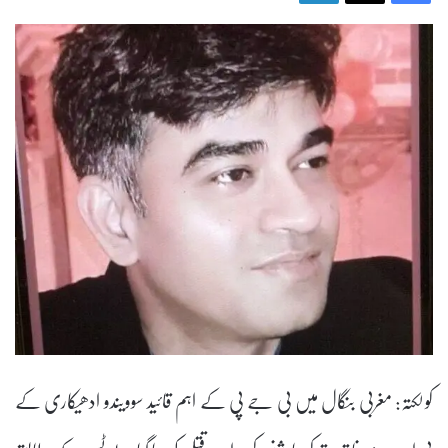
کولکتہ: مغربی بنگال میں بی جے پی کے اہم قائید سوویندو ادھیکاری کے