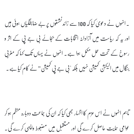
۔ انہوں نے دعویٰ کیا کہ 100 سے زائد نشستوں پر بے ضابطگیاں ہوئی ہیں
اور یہ کہ ریاست میں آزادانہ انتخابات کے بجائے بی جے پی کے اثر و
رسوخ کے تحت عمل مکمل ہوا ہے۔ انہوں نے یہاں تک کہا کہ مغربی
بنگال میں الیکشن کمیشن نہیں بلکہ "بی جے پی کمیشن” نے کام کیا ہے۔
تاہم انہوں نے اس عزم کا اظہار بھی کیا کہ ان کی جماعت دوبارہ منظم ہو کر
عوامی حمایت حاصل کرے گی اور مستقبل میں مضبوط واپسی کرے گی۔