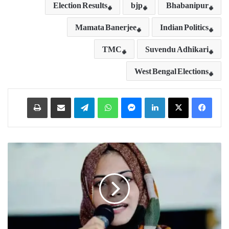
Election Results
bjp
Bhabanipur
Mamata Banerjee
Indian Politics
TMC
Suvendu Adhikari
West Bengal Elections
Print
Share via Email
Telegram
WhatsApp
Messenger
LinkedIn
ک
ی
ر
ا
ل
ا
م
ی