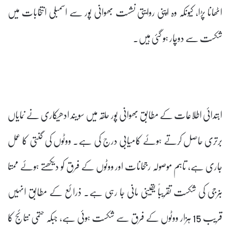
اٹھانا پڑا، کیونکہ وہ اپنی روایتی نشست بھوانی پور سے اسمبلی انتخابات میں
شکست سے دوچار ہو گئی ہیں۔
ابتدائی اطلاعات کے مطابق بھوانی پور حلقہ میں سویند ادھیکاری نے نمایاں
برتری حاصل کرتے ہوئے کامیابی درج کی ہے۔ ووٹوں کی گنتی کا عمل
جاری ہے، تاہم موصولہ رجحانات اور ووٹوں کے فرق کو دیکھتے ہوئے ممتا
بنرجی کی شکست تقریباً یقینی مانی جا رہی ہے۔ ذرائع کے مطابق انہیں
قریب 15 ہزار ووٹوں کے فرق سے شکست ہوئی ہے، جبکہ حتمی نتائج کا