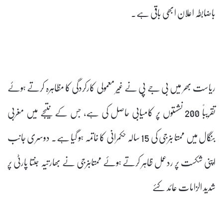
باضابطہ اعلان ابھی باقی ہے۔
ریاست بھر میں بی جے پی نے غیر معمولی کارکردگی کا مظاہرہ کرتے ہوئے
تقریباً 200 نشستوں پر کامیابی حاصل کی ہے، جس کے نتیجے میں مغربی
بنگال میں ممتا بنرجی کی 15 سالہ حکمرانی کا خاتمہ ہو گیا ہے۔ دوسری جانب
اپنی شکست پر ردعمل ظاہر کرتے ہوئے ممتابنرجی نے بھارتیہ جنتا پارٹی پر
شدید الزامات عائد کئے