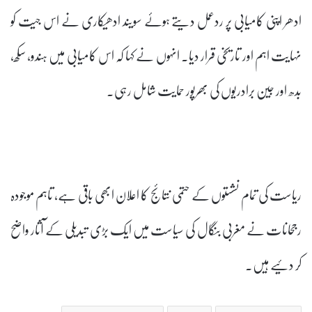
ادھر اپنی کامیابی پر ردعمل دیتے ہوئے سویند ادھیکاری نے اس جیت کو
نہایت اہم اور تاریخی قرار دیا۔ انہوں نے کہا کہ اس کامیابی میں ہندو، سکھ،
بدھ اور جین برادریوں کی بھرپور حمایت شامل رہی۔
ریاست کی تمام نشستوں کے حتمی نتائج کا اعلان ابھی باقی ہے، تاہم موجودہ
رجحانات نے مغربی بنگال کی سیاست میں ایک بڑی تبدیلی کے آثار واضح
کر دئیے ہیں۔