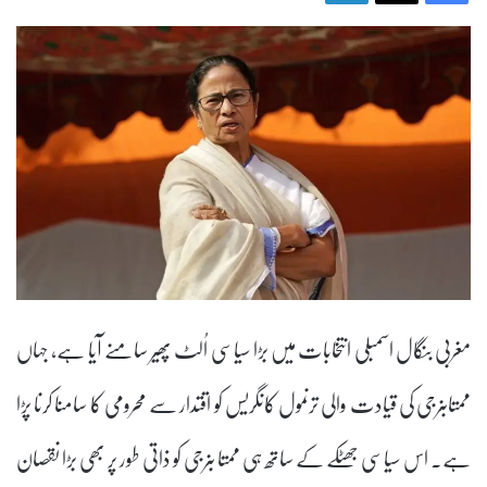
مغربی بنگال اسمبلی انتخابات میں بڑا سیاسی اُلٹ پھیر سامنے آیا ہے، جہاں
ممتابنرجی کی قیادت والی ترنمول کانگریس کو اقتدار سے محرومی کا سامنا کرنا پڑا
ہے۔ اس سیاسی جھٹکے کے ساتھ ہی ممتا بنرجی کو ذاتی طور پر بھی بڑا نقصان