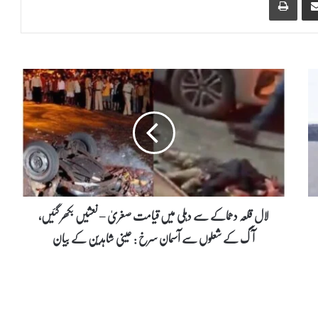
ل
ا
ل
ق
ل
ع
ہ
د
ھ
م
لال قلعہ دھماکے سے دہلی میں قیامت صغریٰ – نعشیں بکھر گئیں،
ا
آگ کے شعلوں سے آسمان سرخ : عینی شاہدین کے بیان
ک
ے
س
ے
د
ہ