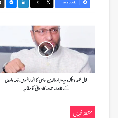
X
Facebook
ل
ا
ل
ق
ل
ع
ہ
د
ھ
م
لال قلعہ دھماکہ: بیرسٹر اسدالدین اویسی کا اظہارِ افسوس، ذمہ داروں
ا
کے خلاف سخت کارروائی کا مطالبہ
ک
ہ
:
ب
متعلقہ خبریں
ی
ر