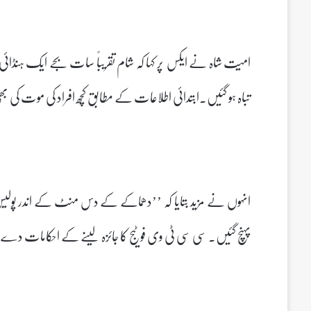
تباہ ہو گئیں۔ابتدائی اطلاعات کے مطابق کچھ افراد کی موت کی 
انہوں نے مزید بتایا کہ ’’دھماکے کے دس منٹ کے اندر پولیس، ک
پہنچ گئیں۔ سی سی ٹی وی فوٹیج کا جائزہ لینے کے احکامات د