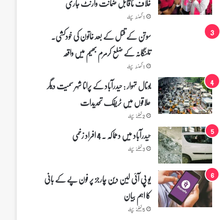
خلاف ناقابل ضمانت وارنٹ جاری
1 گھنٹہ پہلے
سوتن کے قتل کے بعد خاتون کی خودکشی۔
تلنگانہ کے ضلع کرمرم بھیم میں واقعہ
1 گھنٹہ پہلے
بونال تہوار : حیدرآباد کے پرانا شہر سمیت دیگر
علاقوں میں ٹریفک تحدیدات
2 گھنٹے پہلے
حیدرآباد میں دھماکہ ۔ 4 افراد زخمی
3 گھنٹے پہلے
یو پی آئی لین دین چارجز پر فون پے کے بانی
کا اہم بیان
5 گھنٹے پہلے