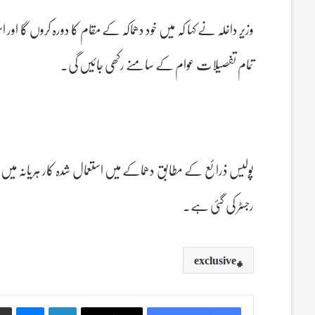
وزیر داخلہ نے کہا کہ میں خود دھماکہ کے مقام کا دورہ کروں گا 
تمام تفصیلات عوام کے سامنے رکھی جائیں گی۔
رجسٹر کی گئی ہے۔
exclusive
Messenger
LinkedIn