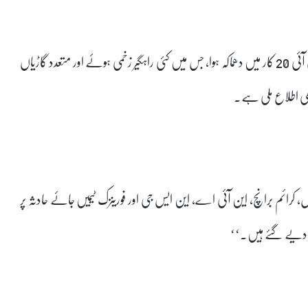
امیت شاہ نے ایکس پر کہا کہ شام تقریباً سات بجے ایک ہنڈائی آئی 20 کار میں دھماکہ ہوا، جس میں کئی راہگیر زخمی ہوئے اور متعدد گاڑیاں
بھی اطلاع ملی ہے۔
رائم برانچ، این آئی اے، این ایس جی اور فورینزک ٹیمیں جائے حادثہ پر
ے دیے گئے ہیں۔‘‘