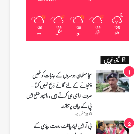
30
30
30
29
25
℃
℃
℃
℃
℃
ہفتہ
اتوار
پیر
منگل
بدھ
تازہ خبریں
سچا مسلمان دوسروں کے جذبات کو ٹھیس
پہنچانے کے لئے گائے ذبح نہیں کرتا –
صرف حرامی ہی کرتے ہیں : رامپور ضلع ایس
پی کے بیان پر تنازعہ
22 منٹس پہلے
بی آر ایس لیڈر پائلٹ روہت ریڈی کے