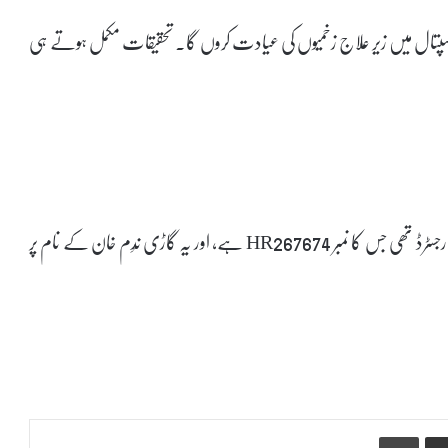
اور اسپتال میں زیر علاج زخمیوں کی عیادت کروں گا۔ تحقیقات مکمل ہوتے ہی
پولیس ذرائع کے مطابق دھماکے میں استعمال شدہ کار ہریانہ میں رجسٹرڈ تھی جس کا نمبر HR267674 ہے، اور یہ گاڑی نَدِم خان کے نام پر
Print
Share via Email