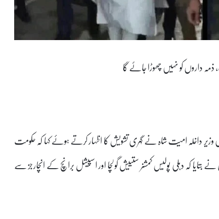
 ذمہ داروں کو نہیں چھوڑا جائے گا
وزیر داخلہ امیت شاہ نے گہری تشویش کا اظہار کرتے ہوئے کہا کہ حکومت
بتایا کہ دہلی پولیس کمشنر ستییش گولچا اور اسپیشل برانچ کے انچارجز سے