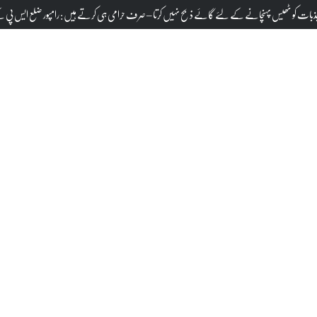
وہت ریڈی کے خلاف ناقابل ضمانت وارنٹ جاری