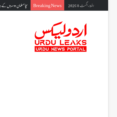
Breaking News
ہفتہ, اگست 8 2026
بی آر ایس لیڈر پائلٹ ر