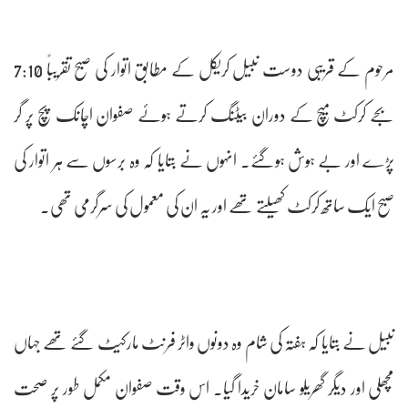
مرحوم کے قریبی دوست نبیل کریکل کے مطابق اتوار کی صبح تقریباً 7:10
بجے کرکٹ میچ کے دوران بیٹنگ کرتے ہوئے صفوان اچانک پچ پر گر
پڑے اور بے ہوش ہوگئے۔ انہوں نے بتایا کہ وہ برسوں سے ہر اتوار کی
صبح ایک ساتھ کرکٹ کھیلتے تھے اور یہ ان کی معمول کی سرگرمی تھی۔
نبیل نے بتایا کہ ہفتہ کی شام وہ دونوں واٹر فرنٹ مارکیٹ گئے تھے جہاں
مچھلی اور دیگر گھریلو سامان خریدا گیا۔ اس وقت صفوان مکمل طور پر صحت