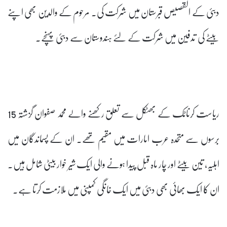
دبئی کے القصیص قبرستان میں شرکت کی۔ مرحوم کے والدین بھی اپنے
بیٹے کی تدفین میں شرکت کے لئے ہندوستان سے دبئی پہنچے۔
ریاست کرناٹک کے بھٹکل سے تعلق رکھنے والے محمد صفوان گزشتہ 15
برسوں سے متحدہ عرب امارات میں مقیم تھے۔ ان کے پسماندگان میں
اہلیہ، تین بیٹے اور چار ماہ قبل پیدا ہونے والی ایک شیر خوار بیٹی شامل ہیں۔
ان کا ایک بھائی بھی دبئی میں ایک خانگی کمپنی میں ملازمت کرتا ہے۔