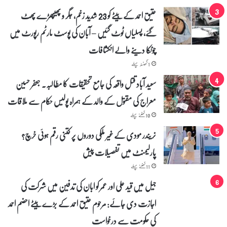
س
عتیق احمد کے بیٹے کو 23 شدید زخم، جگر و پھیپھڑے پھٹ
ی
ب
گئے، پسلیاں ٹوٹ گئیں – آبان کی پوسٹ مارٹم رپورٹ میں
ی
ک
چونکا دینے والے انکشافات
ی
1 گھنٹہ پہلے
ک
ا
سعید آباد قتل واقعہ کی جامع تحقیقات کا مطالبہ۔ جعفر حسین
ر
معراج کی مقتول کے والد کے ہمراہ پولیس حکام سے ملاقات
و
ا
10 گھنٹے پہلے
ئ
ی
نریندر مودی کے غیر ملکی دوروں پر کتنی رقم ہوئی خرچ؟
۔
پارلیمنٹ میں تفصیلات پیش
ن
و
11 گھنٹے پہلے
ٹ
جیل میں قید علی اور عمر کو ابان کی تدفین میں شرکت کی
و
ں
اجازت دی جائے: مرحوم عتیق احمد کے بڑے بیٹے احضم احمد
ک
ے
کی حکومت سے درخواست