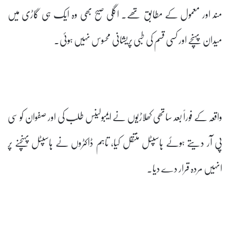
مند اور معمول کے مطابق تھے۔ اگلی صبح بھی وہ ایک ہی گاڑی میں
میدان پہنچے اور کسی قسم کی طبی پریشانی محسوس نہیں ہوئی۔
واقعہ کے فوراً بعد ساتھی کھلاڑیوں نے ایمبولینس طلب کی اور صفوان کو سی
پی آر دیتے ہوئے ہاسپٹل منتقل کیا، تاہم ڈاکٹروں نے ہاسپٹل پہنچنے پر
انہیں مردہ قرار دے دیا۔