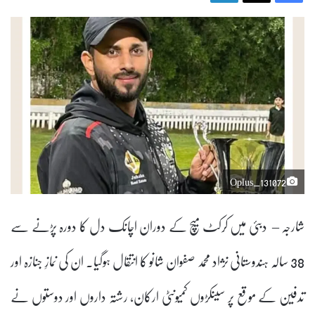
Oplus_131072
شارجہ – دبئی میں کرکٹ میچ کے دوران اچانک دل کا دورہ پڑنے سے
38 سالہ ہندوستانی نژاد محمد صفوان شانو کا انتقال ہوگیا۔ ان کی نمازِ جنازہ اور
تدفین کے موقع پر سینکڑوں کمیونٹی ارکان، رشتہ داروں اور دوستوں نے