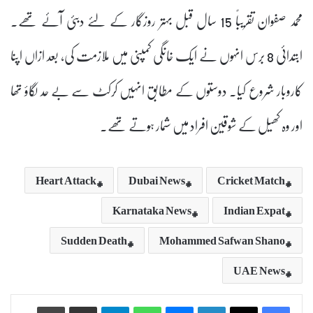
محمد صفوان تقریباً 15 سال قبل بہتر روزگار کے لئے دبئی آئے تھے۔
ابتدائی 8 برس انہوں نے ایک خانگی کمپنی میں ملازمت کی، بعد ازاں اپنا
کاروبار شروع کیا۔ دوستوں کے مطابق انہیں کرکٹ سے بے حد لگاؤ تھا
اور وہ کھیل کے شوقین افراد میں شمار ہوتے تھے۔
Heart Attack
Dubai News
Cricket Match
Karnataka News
Indian Expat
Sudden Death
Mohammed Safwan Shano
UAE News
Print
Share via Email
Telegram
WhatsApp
Messenger
LinkedIn