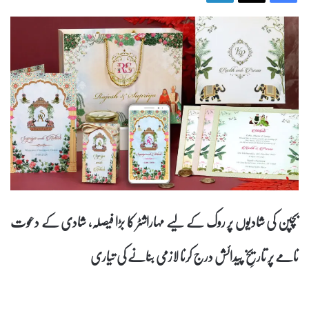
بچپن کی شادیوں پر روک کے لیے مہاراشٹر کا بڑا فیصلہ، شادی کے دعوت
نامے پر تاریخِ پیدائش درج کرنا لازمی بنانے کی تیاری