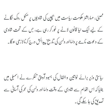
ممبئی: مہاراشٹر حکومت ریاست میں بچپن کی شادیوں پر مکمل روک لگانے
کے لیے ایک نیا قانون لانے پر غور کر رہی ہے، جس کے تحت شادی
کے دعوت نامے پر دلہا اور دلہن کی تاریخِ پیدائش درج کرنا لازمی ہوگا۔
ریاستی وزیر برائے خواتین و اطفال کی بہبود آدیتی تٹکرے نے اسمبلی میں
بتایا کہ اس اقدام سے شادی کے وقت دلہا اور دلہن کی عمر کی آسانی سے
تصدیق کی جا سکے گی۔