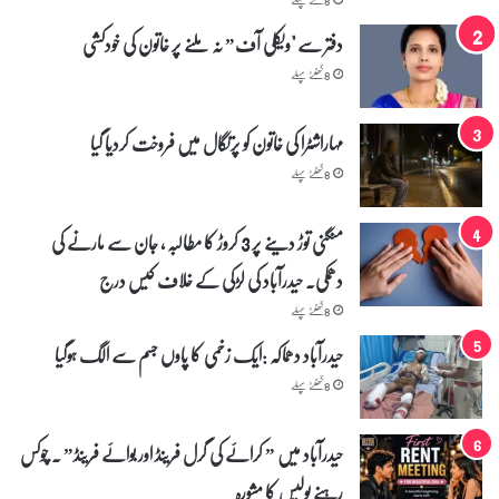
ن
ے
دفتر سے "ویکلی آف” نہ ملنے پر خاتون کی خودکشی
س
ب
8 گھنٹے پہلے
ک
و
مہاراشٹرا کی خاتون کو پرتگال میں فروخت کردیا گیا
ح
ی
8 گھنٹے پہلے
ر
ا
ن
منگنی توڑ دینے پر 3 کروڑ کا مطالبہ ، جان سے مارنے کی
ک
دھمکی۔ حیدرآباد کی لڑکی کے خلاف کیس درج
ر
د
8 گھنٹے پہلے
ی
حیدرآباد دھماکہ :ایک زخمی کا پاوں جسم سے الگ ہوگیا
ا
8 گھنٹے پہلے
حیدرآباد میں ” کرائے کی گرل فرینڈ اور بوائے فرینڈ” ۔ چوکس
رہنے پولیس کا مشورہ