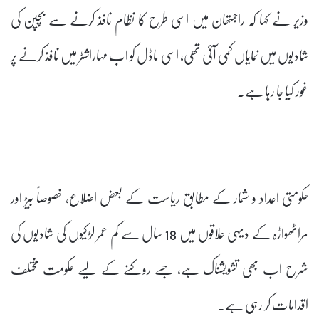
وزیر نے کہا کہ راجستھان میں اسی طرح کا نظام نافذ کرنے سے بچپن کی
شادیوں میں نمایاں کمی آئی تھی، اسی ماڈل کو اب مہاراشٹر میں نافذ کرنے پر
غور کیا جا رہا ہے۔
حکومتی اعداد و شمار کے مطابق ریاست کے بعض اضلاع، خصوصاً بیڑ اور
مراٹھواڑہ کے دیہی علاقوں میں 18 سال سے کم عمر لڑکیوں کی شادیوں کی
شرح اب بھی تشویشناک ہے، جسے روکنے کے لیے حکومت مختلف
اقدامات کر رہی ہے۔