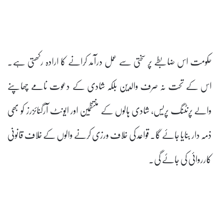
حکومت اس ضابطے پر سختی سے عمل درآمد کرانے کا ارادہ رکھتی ہے۔
اس کے تحت نہ صرف والدین بلکہ شادی کے دعوت نامے چھاپنے
والے پرنٹنگ پریس، شادی ہالوں کے منتظمین اور ایونٹ آرگنائزرز کو بھی
ذمہ دار بنایا جائے گا۔ قواعد کی خلاف ورزی کرنے والوں کے خلاف قانونی
کارروائی کی جائے گی۔