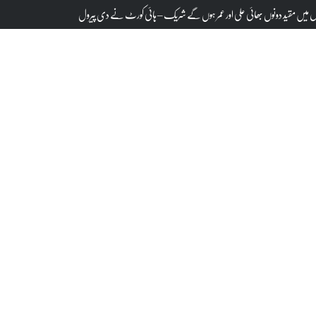
ظام آباد کا تعلیمی وتربیتی کامیاب ورکشاپ واجلاس عام