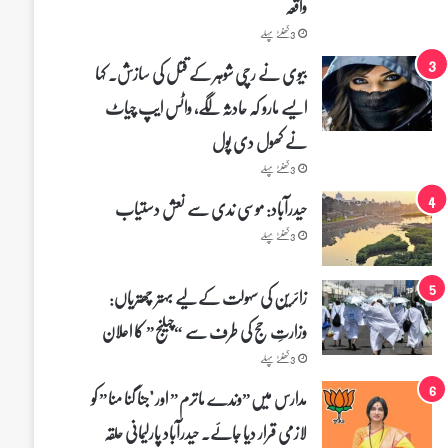
واقعہ
3 گھنٹے پہلے
بیوی نے رچی شوہر کے قتل کی سازش۔ کہا
ایسے مارو کہ حادثہ لگے، واٹس ایپ چیاٹ
نے کھول دی پول
3 گھنٹے پہلے
حیدرآباد: موسی ندی سے نعش دستیاب
3 گھنٹے پہلے
زائرین کی سہولت کے لیے بہتر چھتریاں:
وزارتِ حج کی طرف سے “چیلنج” کا اعلان
3 گھنٹے پہلے
مدارس میں”وندے ماترم” اور "جنا گنا منا” کو
لازمی قرار دیا جائے۔ حیدرآباد پارلیمانی حلقہ