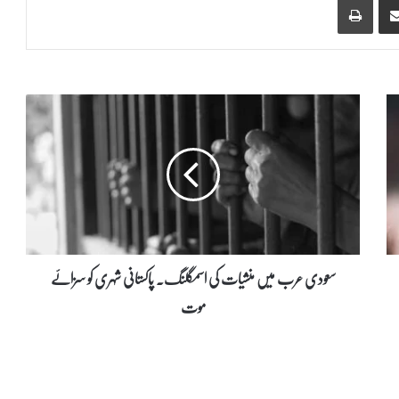
س
ع
و
د
ی
ع
ر
ب
م
ی
سعودی عرب میں منشیات کی اسمگلنگ۔ پاکستانی شہری کو سزائے
ں
موت
م
ن
ش
ی
ا