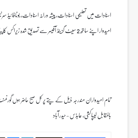
امیدوار اپنے ساتھ 2 سیٹ گزیٹڈ آفیسر سے تصدیق شدہ زیراکس کاپیاں لانا ضروری ہے۔
تمام امیدواران مندرجہ ذیل کے پتے پر کل صبح حاضر ہوں گورنمنٹ ما
بالمقابل لیپاکشی، عابڈس -حیدرآباد
Messenger
LinkedIn