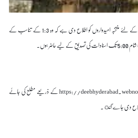
حیدرآباد ڈسٹرکٹ ایجوکیشن آفیسر نے ضلع سے ڈی ایس سی کے لئے منتخبہ امیدواروں کو اطلاع دی ہے کہ وہ 1:3 کے تناسب کے
1:3 تناسب کے مطابق منتخب امیدواروں کی فہرست https://deebhyderabad.webnode.in کے ذریعے مطلع کی جائے
اطلاع دی جاے گئ ۔