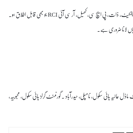
اسنادات میں تعلیمی اسنادات، پیشہ ورانہ اسنادات، بونافائیڈ سرٹیفکیٹ، ذات، پی ایچ سی، کھیل، آر سی آئی RCI جو بھی قابل اطلاق ہو۔
ڈل عالیہ ہائی سکول، نامپلی، حیدرآباد ۔ گورنمنٹ گرلز ہائی سکول، محبوبیہ،
Print
Share via Email