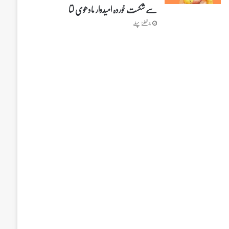
سے شکست خوردہ امیدوار مادھوی لتا
4 گھنٹے پہلے