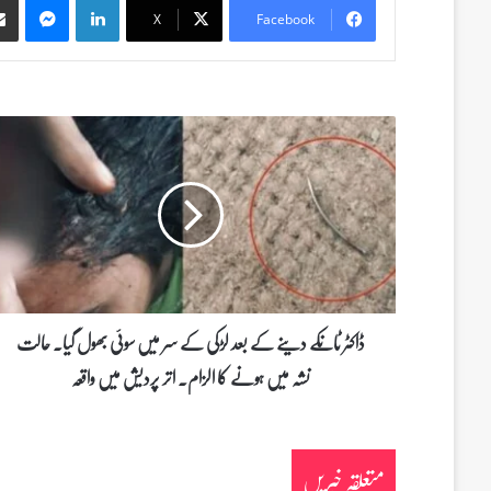
X
Facebook
ڈ
ا
ک
ٹ
ر
ٹ
ا
ن
ک
ے
ڈاکٹر ٹانکے دینے کے بعد لڑکی کے سر میں سوئی بھول گیا۔ حالت
د
نشہ میں ہونے کا الزام۔ اتر پردیش میں واقعہ
ی
ن
ے
ک
متعلقہ خبریں
ے