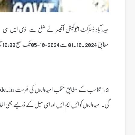
مطابق 01.10.2024 سے2024-10-05 تک صبح 10:00 تا شام 5:00 تک اسنادات کی تصدیق کے لیے حاضر ہوں۔
گی۔ امیدواروں کو ایس ایم ایس اور ای میل کے ذریعے بھی 