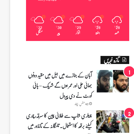
32
30
29
28
28
℃
℃
℃
℃
℃
جمعہ
ہفتہ
اتوار
پیر
منگل
تازہ خبریں
آبان کے جنازے میں جیل میں مقید دونوں
بھائی علی اور عمر ہوں گے شریک – ہائی
کورٹ نے دی پیرول
43 منٹس پہلے
جویلری شاپ سے طلائی چین کا سرقہ، چوری
کیلئے برقعہ کا استعمال۔ تلنگانہ کے تانڈور میں