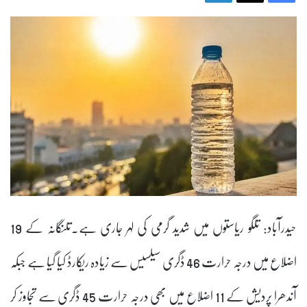
حیدرآباد: تلگو ریاستوں میں شدید گرمی کی لہر جاری ہے۔تلنگانہ کے 19
اضلاع میں درجہ حرارت 46 ڈگری سیلسیس سے زیادہ ریکارڈ کیا گیا ہے جبکہ
آندھرا پردیش کے 11 اضلاع میں بھی درجہ حرارت 45 ڈگری سے تجاوز کر