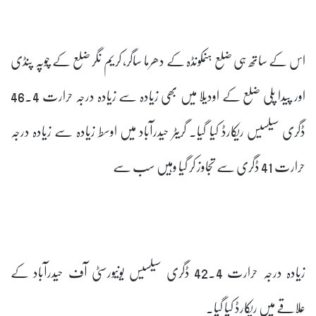
اس کے ساتھ ہی ضلع ہنمکونڈہ کے دھرما ساگر، کریم نگر ضلع کے چوپہ پنڈی
اور پیدا پلی ضلع کے اودیلا میں بھی زیادہ سے زیادہ درجہ حرارت 46.4
ڈگری سیلسیس ریکارڈ کیا گیا۔ گریٹر حیدرآباد میں اوسط زیادہ سے زیادہ درجہ
حرارت 41 ڈگری سے تجاوز کر گیا وہیں سب سے
زیادہ درجہ حرارت 42.4 ڈگری سیلسیس یونیورسٹی آف حیدرآباد کے
علاقے میں ریکارڈ کیا گیا۔