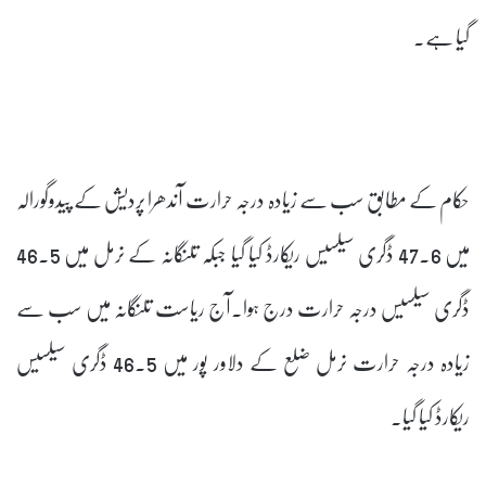
گیا ہے۔
حکام کے مطابق سب سے زیادہ درجہ حرارت آندھرا پردیش کے پیدوگورالہ
میں 47.6 ڈگری سیلسیس ریکارڈ کیا گیا جبکہ تلنگانہ کے نرمل میں 46.5
ڈگری سیلسیس درجہ حرارت درج ہوا۔آج ریاست تلنگانہ میں سب سے
زیادہ درجہ حرارت نرمل ضلع کے دلاور پور میں 46.5 ڈگری سیلسیس
ریکارڈ کیا گیا۔