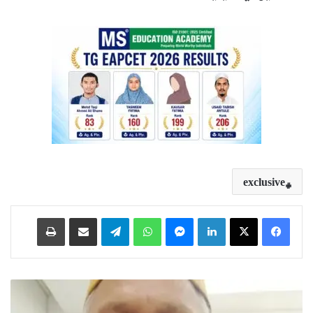
exclusive
Print
Share via Email
Telegram
WhatsApp
Messenger
LinkedIn
ق
ر