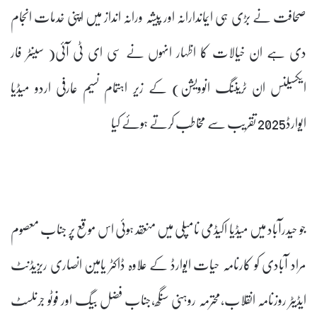
صحافت نے بڑی ہی ایماندارانہ اور پیشہ ورانہ انداز میں اپنی خدمات انجام
دی ہے ان خیالات کا اظہار انہوں نے سی ای ٹی آئی( سینٹر فار
ایکسیلنس ان ٹریننگ انوویشن) کے زیر اہتمام نسیم عارفی اردو میڈیا
ایوارڈ2025 تقریب سے مخاطب کرتے ہوئے کیا
جو حیدرآباد میں میڈیا اکیڈمی نامپلی میں منعقد ہوئی اس موقع پر جناب معصوم
مراد آبادی کو کارنامہ حیات ایوارڈ کے علاوہ ڈاکٹر یامین انصاری ریزیڈنٹ
ایڈیٹر روزنامہ انقلاب،محترمہ روہنی سنگھ،جناب فضل بیگ اور فوٹو جرنلسٹ