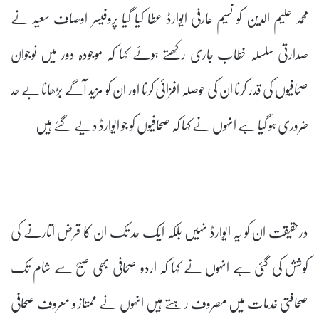
محمد علیم الدین کو نسیم عارفی ایوارڈ عطا کیا گیا پروفیسر اوصاف سعید نے
صدارتی سلسلہ خطاب جاری رکھتے ہوئے کہا کہ موجودہ دور میں نوجوان
صحافیوں کی قدر کرنا ان کی حوصلہ افزائی کرنا اور ان کو مزید آگے بڑھانا بے حد
ضروری ہو گیا ہے انہوں نے کہا کہ صحافیوں کو جو ایوارڈ دیے گئے ہیں
درحقیقت ان کو یہ ایوارڈ نہیں بلکہ ایک حد تک ان کا قرض اتارنے کی
کوشش کی گئی ہے انہوں نے کہا کہ اردو صحافی بھی صبح سے شام تک
صحافتی خدمات میں مصروف رہتے ہیں انہوں نے ممتاز و معروف صحافی