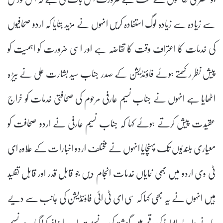
سے زیادہ سے زیادہ لوگ استفادہ کریں انہوں نے مزید بتایا کہ اردو صحافیوں
کی خدمات کا اعتراف وقت کا تقاضہ ہے اور اسی ضرورت کو اہمیت کو
پیش نظر رکھتے ہوئے فاؤنڈیشن کے صدر جناب سید بشارت علی نے بیڑ ہ
اٹھایا ہے انہوں نے جناب نسیم عارفی مرحوم کی صحافتی خدمات کو خراج
عقیدت پیش کرتے ہوئے کہا کہ جناب نسیم عارفی نے اردو صحافت کو
معیاری بلندیوں تک پہنچایا انہوں نے مختلف اردو اخبارات کے علاوہ ای
ٹی وی اردو میں بھی نمایاں خدمات انجام دیں جو قابل قدر اور قابل تقلید
ہیں انہوں نے یہ بھی کہا کہ سی ای ٹی ائی فاؤنڈیشن کی جانب سے دیے
جانے والے ایوارڈ کی رقم میں گزشتہ کی بہ نسبت اب اضافہ کیا گیا ہے نسیم