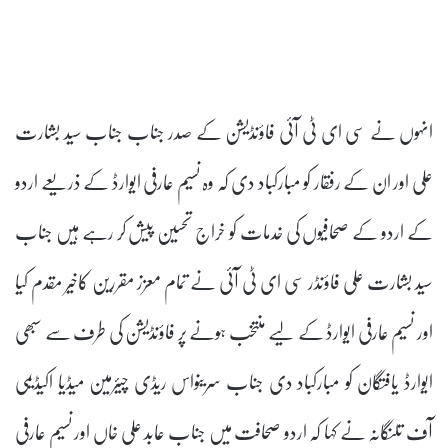
انہوں نے سی ای ٹی آئی فاؤنڈیشن کے صدر جناب جناب سید بشارت
علی اور ان کے رفقار کو مبارکباد دی کہ وہ نسیم عارفی ایوارڈ کے ذریعے اردو
کے اردو کے صحافیوں کی خدمات کو خراج تحسین پیش کر رہے ہیں جناب
سید بشارت علی فاؤنڈر سی ای ٹی آئی نے تمام معزز مقررین کاخیر مقدم کیا
اور نسیم عارفی ایوارڈ کے لیے منتخب ہونے پر فاؤنڈیشن کی طرف سے سبھی
ایوارڈ یافتگان کو مبارکباد دی جناب سرینواس ریڈی چیئرمین میڈیا اکیڈیمی
آف تلنگانہ نے کہا کہ اردو صحافت میں جناب عابد علی خاں اور نسیم عارفی