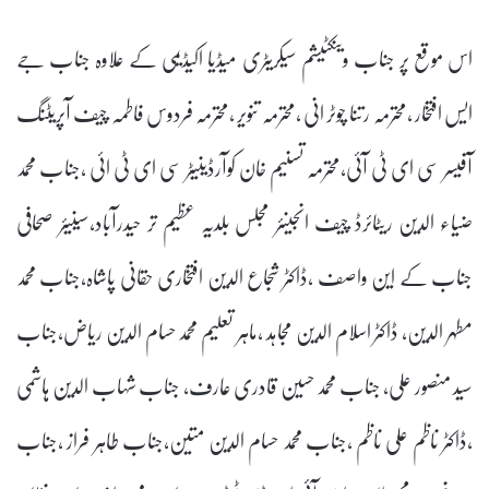
اس موقع پر جناب وینکٹیشم سیکریٹری میڈیا اکیڈیمی کے علاوہ جناب جے
ایس افتخار ،محترمہ رتنا چوٹر انی ،محترمہ تنویر ،محترمہ فردوس فاطمہ چیف آپریٹنگ
آفیسر سی ای ٹی آئی،محترمہ تسنیم خان کوآرڈینیٹر سی ای ٹی ائی ،جناب محمد
ضیاء الدین ریٹائرڈ چیف انجینئر مجلس بلدیہ عظیم تر حیدرآباد،سینیئر صحافی
جناب کے این واصف ،ڈاکٹر شجاع الدین افتخاری حقانی پاشاہ،جناب محمد
مطہر الدین، ڈاکٹر اسلام الدین مجاہد ،ماہر تعلیم محمد حسام الدین ریاض،جناب
سید منصور علی، جناب محمد حسین قادری عارف، جناب شہاب الدین ہاشمی
،ڈاکٹر ناظم علی ناظم ,جناب محمد حسام الدین متین،جناب طاہر فراز ،جناب