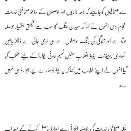
ہے صحافیوں کو چاہیے کہ ذمہ داریوں اور حوصلوں کے ساتھ صحافتی خدمات
انجام دیں انہوں نے کہا کہ میدان جنگ کا سب سے قیمتی ہتھیار حوصلہ
ہوتا ہے اور زندگی کی جنگ حوصلوں سے ہی لڑی جاتی ہے ڈاکٹر یامین
انصاری ریزیڈنٹ ایڈیٹر انقلاب جنہیں نسیم عارفی ایوارڈ کے لیے منتخب کیا
گیا انہوں نے اپنے خطاب میں کہا کہ یہ ایوارڈ ہمارے لیے ایوارڈ ہی نہیں
ہے
بلکہ صحافتی خدمات کی حوصلہ افزائی ہے ایوارڈ حاصل کرنے کے بعد اب