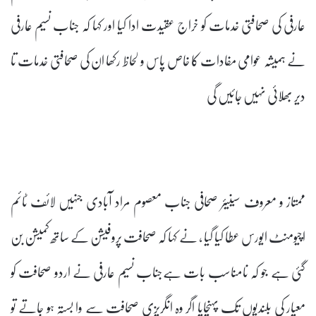
عارفی کی صحافتی خدمات کو خراج عقیدت ادا کیا اور کہا کہ جناب نسیم عارفی
نے ہمیشہ عوامی مفادات کا خاص پاس و لحاظ رکھا ان کی صحافتی خدمات تا
دیر بھلائی نہیں جائیں گی
ممتاز و معروف سینیئر صحافی جناب معصوم مراد آبادی جنہیں لائف ٹائم
اچیومنٹ ایورس عطا کیا گیا ، نے کہا کہ صحافت پروفیشن کے ساتھ کمیشن بن
گئی ہے جو کہ نامناسب بات ہےجناب نسیم عارفی نے اردو صحافت کو
معیار کی بلندیوں تک پہنچایا اگر وہ انگریزی صحافت سے وا بستہ ہو جاتے تو