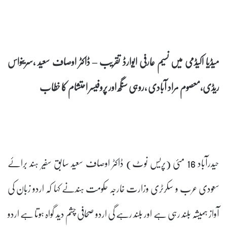
میڈیا اکیڈمی میں نسیم عارفی ایوارڈ تقریب – ڈاکٹر اوصاف سعید ،سرینواس
ریڈی،معصوم مراد آبادی ،روہی سنگھ اور پروفیسر احتشام کا خطاب
حیدرآباد 16 مئی (پریس نوٹ) ڈاکٹر اوصاف سعید سابق سفیر ہند برائے
سعودی عرب و سکرٹری وزارت خارجہ حکومت ہندنے کہا کہ اردو زبان کی
آواز ہمیشہ بلند رہی ہے اور بلند رہے گی اردو صحافی چشم دید گواہ ہوتا ہے اردو