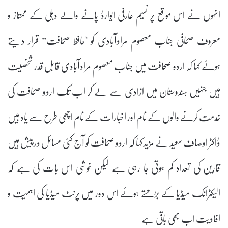
انہوں نے اس موقع پر نسیم عارفی ایوارڈ پانے والے دہلی کے ممتاز و
معروف صحافی جناب معصوم مرادآبادی کو "حافظ صحافت” قرار دیتے
ہوئے کہا کہ اردو صحافت میں جناب معصوم مرادآبادی قابل قدر شخصیت
ہیں جنہیں ہندوستان میں ازادی سے لے کر اب تک اردو صحافت کی
خدمت کرنے والوں کے نام اور اخبارات کے نام اچھی طرح سے یاد ہیں
ڈاکٹر اوصاف سعید نے مزید کہا کہ اردو صحافت کو آج کئی مسائل درپیش ہیں
قارین کی تعداد کم ہوتی جا رہی ہے لیکن خوشی اس بات کی ہے کہ
الیکٹرانک میڈیا کے بڑھتے ہوئے اس دور میں پرنٹ میڈیا کی اہمیت و
افادیت اب بھی باقی ہے