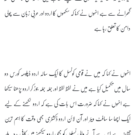
گھرانے سے ہے انہوں نے کہا کہ سکھوں کا اردو اور عربی زبان سے چولی
دامن کا تعلق رہا ہے
انہوں نے کہا کہ میں نے قومی کونسل کا ایک سالہ اردو ڈپلومہ کورس دو
سال میں تکمیل کیا ہے میں نے لفظ لفظ اور جملہ جملہ جوڑ کر اردو پڑھنا سیکھا
ہے انہوں نے کہا کہ ضرورت اس بات کی ہے کہ اردو لکھنے کے لیے
ایک اچھا سا سافٹ ویئر اور آن لائن اردو ڈکشنری بھی وقت کا اہم ترین
تقاضہ ہے اس سے آنے والی نسلوں کو بھی اردو سیکھنے میں کافی مدد ملے