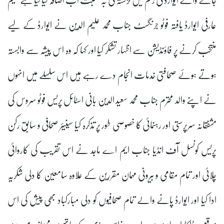
عارفی ایوارڈ یافتہ فوٹو جرنگسٹ جناب محمد علیم الدین نے ایوارڈ کے لیے
منتخب کرنے پر فاؤنڈیشن سے اظہار تشکر کیا اور کہا کہ وہ اس پیشہ سے وابستہ
ہوتے ہوئے صحافتی خدمات انجام دے رہے ہیں اس سلسلے میں انہوں
نے اپنے والد محترم جناب محمد سعید الدین بانی اسٹائل پریس فوٹو سروس کی
مشفقانہ سرپرستی اور رہنمائی کا خصوصی طور پر تذکرہ کیا سینیئر صحافی و سابق رکن
پریس کونسل آف انڈیا جناب ایم اے ماجد نے اس تقریب کی کاروائی
چلائی اور تمام مقامی و بیرونی مہمان مقررین کے علاوہ سامعین کا دلی شکریہ
ادا کیا اور ایوارڈ پانے والے تمام صحافیوں کو دلی مبارکباد بھی پیش کی اس