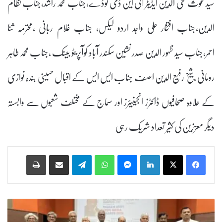
سید غوث محی الدین ایڈیٹر آئی این ڈی ٹوڈے،جناب محمد راشد،جناب نظام
الدین،جناب افتخار علی واجد اردو لیکس، جناب غلام ربانی ،محترمہ ثنا
احمر،جناب سید ظہور الدین صدر نشین سکندر آباد کوآپریٹو بینک ،جناب محمد طاہر
رومانی ،شیخ رفیع الدین اصف جناب ایس ایس کے اقبال حسینی بندہ نوازی
کے علاوہ صحافیوں ڈاکٹرز انجینیئرز اور سماج کے مختلف شعبوں سے وابستہ
دیگر معززین کی کثیر تعداد شریک رہی
Print
Share via Email
Telegram
WhatsApp
Messenger
LinkedIn
ن
س