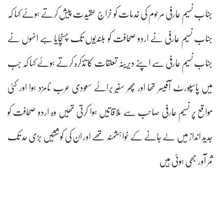
جناب نسیم عارفی مرحوم کی خدمات کو خراج عقیدت پیش کرتے ہوئے کہا کہ
جناب نسیم عارفی نے اردو صحافت کو بلندیوں تک پہنچایا ہے انہوں نے
جناب نسیم عارفی سے اپنے دیرینہ تعلقات کا تذکرہ کرتے ہوئے کہا کہ جب
میں پاسپورٹ آفیسر تھا اور پھر سفیر برائے سعودی عرب نامزد ہوا اور کئی
مواقع پر نسیم عارفی صاحب سے ملاقاتیں ہوا کرتی تھیں وہ اردو صحافت کو
جدید انداز میں لے جانے کے خواہشمند تھے اور ان کی کوششیں بڑی حد تک
ثمر آور بھی ہوئی ہیں