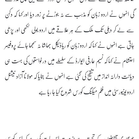
گی انہوں نے اردو زبان کو مذہب سے نہ جوڑنے پر زور دیا اور کہا کہ دکن
سے لے کر دہلی تک ملک کے ہر علاقے میں اردو بولی لکھی اور پڑھی
جاتی ہے انہوں نے کہا کہ اردو زبان کو ریاڈیکل بھاشا نہ سمجھا جائے پروفیسر
احتشام نے کہا کہ نسیم عارفی ایوارڈ کے سلسلے میں درخواستوں کی بہت ہی
دیانت دارانہ انداز میں تنقیح کی گئی ہے انہوں نے بتایا کہ مولانا آزاد نیشنل
اردو یونیورسٹی میں فلم میکنگ کورس شروع کیا جا رہا ہے
جو عصری تقاضوں کے تحت ہے ضرورت اس بات کی ہے کہ اس کورس