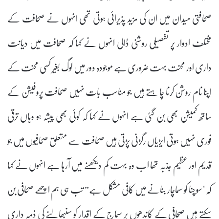
صحافتی میدان میں ان کی مزید پذیرائی ہوتی تھی انہوں نے صحافت کے
مختلف ادوار پر تفصیلی روشنی ڈالی انہوں نے کہا کہ صحافت میں دیانت
داری اور محنت بہت ضروری ہے موجودہ دور میں لوگ بغیر کسی محنت کے
اپنا نام روشن کرنا چاہتے ہیں جو مناسب بات نہیں صحافت پروفیشن کے
ساتھ کمیشن بھی بن گئی ہے انہوں نے کہا کہ کوئی بھی پیشہ ہو وہاں ترقی
فوری نہیں ہوتی ایڑیاں رگڑنی پڑتی ہیں صحافت سے متعلق صحافیوں میں جو
قدیم اور عظیم جذبہ تھا اب وہ بہت کم دیکھنے میں آرہا ہے انہوں نے کہا
کہ "سوچنا کو سماچار بنانے میں کافی مشکل ہے” تب ہی ہم اچھے صحافی بن
سکتے ہیں صحافی کے کاندھوں پر سماج کے اقدار کو سنبھالنے کی ذمہ داری