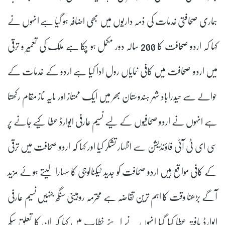
ہماری صحافتی خدمات کی ذمہ داریوں میں بھی اضافہ ہو گیا ہے انہوں نے
کہا کہ اردو صحافت کا 200 سالہ دور مکمل ہو چکا ہے ملک کی تعمیر و ترقی
میں اردو صحافت میں کافی نمایاں رول ادا کیا ہے اردو کے خدمات کے
حوالے سے حیدراباد شہر ہندوستان بھر میں ایک ممتاز اور مایہ ناز مقام رکھتا
ہے انہوں نے اردو صحافیوں کے لیے نسیم عارفی ایوارڈ عطا کیے جانے پر
سی ای ٹی آئی فاؤنڈیشن سے اظہار تشکر کیا اور کہا کہ اردو صحافت میں ترقی
کے کافی مواقع ہیں اردو صحافت کو جدید ٹیکنالوجی کا سہارا لیتے ہوئے مزید
آگے بڑھنا وقت کا اہم ترین تقاضہ ہے محترمہ روہینی سنگھ جنہیں نسیم عارفی
ایوارڈ یافتہ عطا کیا گیا انہوں نے اپنے خطاب میں کہا کہ ان کا تعلق سکھ