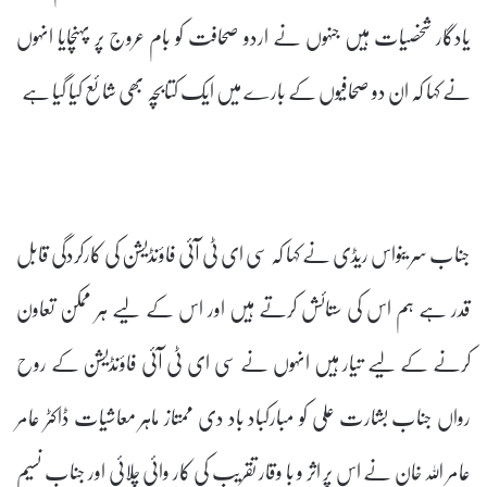
یادگار شخصیات ہیں جنہوں نے اردو صحافت کو بام عروج پر پہنچایا انہوں
نے کہا کہ ان دو صحافیوں کے بارے میں ایک کتابچہ بھی شائع کیا گیا ہے
جناب سر ینواس ریڈی نے کہا کہ سی ای ٹی آئی فاؤنڈیشن کی کارکردگی قابل
قدر ہے ہم اس کی ستائش کرتے ہیں اور اس کے لیے ہر ممکن تعاون
کرنے کے لیے تیار ہیں انہوں نے سی ای ٹی آئی فاؤنڈیشن کے روح
رواں جناب بشارت علی کو مبارکباد باد دی ممتاز ماہر معاشیات ڈاکٹر عامر
عامر اللہ خان نے اس پر اثر و با وقار تقریب کی کار وائی چلائی اور جناب نسیم