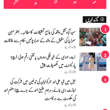
جمعہ
ہفتہ
اتوار
پیر
منگل
تازہ خبریں
سعید آباد قتل واقعہ کی جامع تحقیقات کا مطالبہ۔ جعفر حسین
معراج کی مقتول کے والد کے ہمراہ پولیس حکام سے ملاقات
4 گھنٹے پہلے
نریندر مودی کے غیر ملکی دوروں پر کتنی رقم ہوئی خرچ؟
پارلیمنٹ میں تفصیلات پیش
5 گھنٹے پہلے
جیل میں قید علی اور عمر کو ابان کی تدفین میں شرکت کی
اجازت دی جائے: مرحوم عتیق احمد کے بڑے بیٹے احضم احمد
کی حکومت سے درخواست
6 گھنٹے پہلے