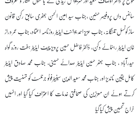
موقع پر ڈاکٹر اوصاف سعید اور سرینواس ریڈی کے ہاتھوں ممتاز و معروف
سائنس داں پروفیسر حسنین ،جناب سید امین الحسن جعفری سابق رکن قانون
ساز کونسل تلنگانہ، جناب عزیز احمد جوائنٹ ایڈیٹر روزنامہ اعتماد، جناب عمر دراز
خان ایڈیٹر رہنمائے دکن، ڈاکٹر فاضل حسین پرویز چیف ایڈیٹر ہفت روزہ گواہ
حیدرآباد ، جناب جعفر حسین ایڈیٹر صدائے حسینی، جناب محمد صادق ایڈیٹر
کامل یقین ناندیڑ اور جناب محمد سعید الدین سینیئرفوٹو جرنلسٹ کو تہنیت پیش
کرتے ہوئے ان معززین کی صحافتی خدمات کا اعتراف کیا گیا اور انہیں
خراج تحسین پیش کیا گیا