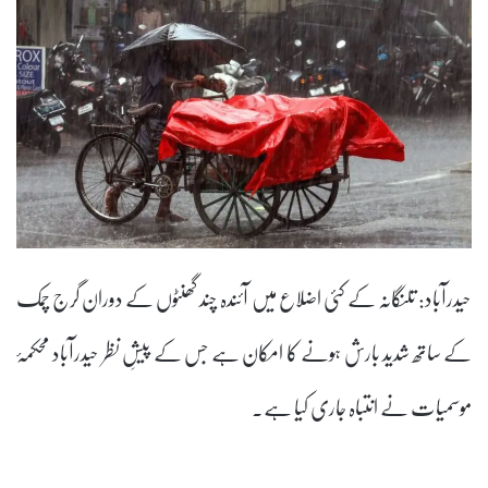
حیدرآباد: تلنگانہ کے کئی اضلاع میں آئندہ چند گھنٹوں کے دوران گرج چمک
کے ساتھ شدید بارش ہونے کا امکان ہے جس کے پیشِ نظر حیدرآباد محکمۂ
موسمیات نے انتباہ جاری کیا ہے۔