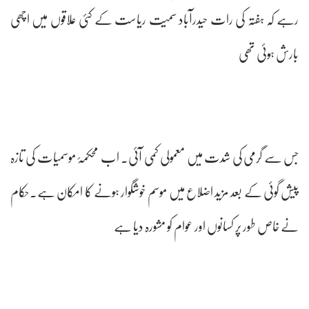
رہے کہ ہفتہ کی رات حیدرآباد سمیت ریاست کے کئی علاقوں میں اچھی
بارش ہوئی تھی
جس سے گرمی کی شدت میں معمولی کمی آئی۔ اب محکمۂ موسمیات کی تازہ
پیش گوئی کے بعد مزید اضلاع میں موسم خوشگوار ہونے کا امکان ہے۔حکام
نے خاص طور پر کسانوں اور عوام کو مشورہ دیا ہے