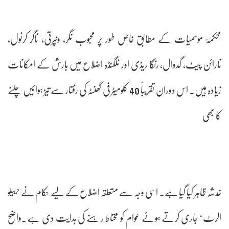
محکمۂ موسمیات کے مطابق خاص طور پر محبوب نگر، ونپرتی، ناگر کرنول،
نارائن پیٹ، گدوال، رنگا ریڈی اور نلگنڈہ اضلاع میں بارش کے امکانات
زیادہ ہیں۔ اس دوران تقریباً 40 کلومیٹر فی گھنٹہ کی رفتار سے تیز ہوائیں چلنے
کا بھی
خدشہ ظاہر کیا گیا ہے۔ اسی وجہ سے متعلقہ اضلاع کے لیے حکام نے ’ییلو
الرٹ‘ جاری کرتے ہوئے عوام کو محتاط رہنے کی ہدایت دی ہے۔واضح