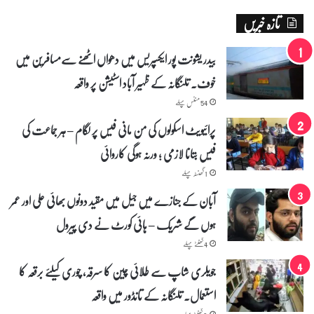
.
تازہ خبریں
بیدر یشونت پور ایکسپریس میں دھواں اٹھنے سے‌مسافرین میں
خوف۔ تلنگانہ کے ظہیر آباد اسٹیشن پر واقعہ
54 منٹس پہلے
پرائیویٹ اسکولوں کی من مانی فیس پر لگام – ہر جماعت کی
فیس بتانا لازمی ؛ ورنہ ہوگی کاروائی
1 گھنٹہ پہلے
آبان کے جنازے میں جیل میں مقید دونوں بھائی علی اور عمر
ہوں گے شریک – ہائی کورٹ نے دی پیرول
4 گھنٹے پہلے
جویلری شاپ سے طلائی چین کا سرقہ، چوری کیلئے برقعہ کا
استعمال۔ تلنگانہ کے تانڈور میں واقعہ