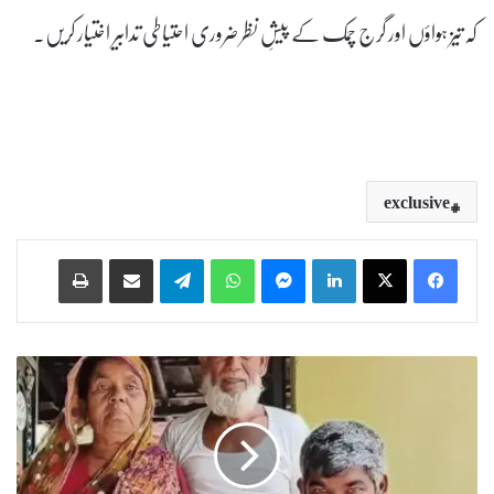
کہ تیز ہواؤں اور گرج چمک کے پیشِ نظر ضروری احتیاطی تدابیر اختیار کریں۔
exclusive
Print
Share via Email
Telegram
WhatsApp
Messenger
LinkedIn
س
و
ش
ل
م
ی