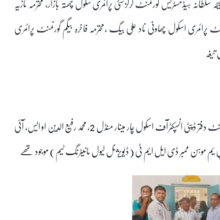
یحہ سلطانہ ہیڈمسٹریس گورنمنٹ گرلزسٹی پرائمری سکول چھتہ بازار، محترمہ نازیہ
 پرائمری اسکول چھاونی ناد علی بیگ ،محترمہ فاخرہ بیگم گورنمنٹ پرائمری
 تیغہ
دیگر ہیڈ ماسٹرس واساتذہ کے علاوہ محترمہ نسیم عرفانہ سیدہ جونیئر اسسٹنٹ دفتر ڈپٹی انسپکٹرآف اسکول چار مینار منڈل 2, محمد رفیع الدین او ایس, آئی
پی یم موہن ممبر ڈی ایل ایم ٹی (ڈیویژنل لیول مانیٹرنگ ٹیم) موجود تھے