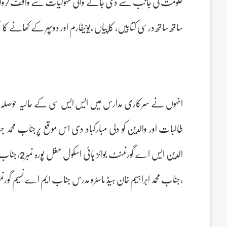
حکومت کی جانب سے دی جانے والی سہولیات سے واقف کروائی
ساتھ ساتھ درسی کتابیں، کاپیاں ،یونیفارم اور دوپہر کے کھانے 
انہوں نے سرکاری مدارس میں ایس ایس سی کے حالیہ حوصلہ افزا
الدین ایس اے
،جناب محمد ابراہیم خان ہیڈ ماسٹرو مدرس جناب ایم اے نسیم گو