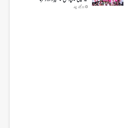
11 گھنٹے پہلے