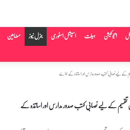
نل
ایجوکیشن
ہیلت
اسپشل اسٹوری
جنرل نیوز
مضامین
قسیم کے لیے نصابی کتب صدور مدارس اور اساتذہ کے حوالے
یں تقسیم کے لیے نصابی کتب صدور مدارس اور اساتذہ کے