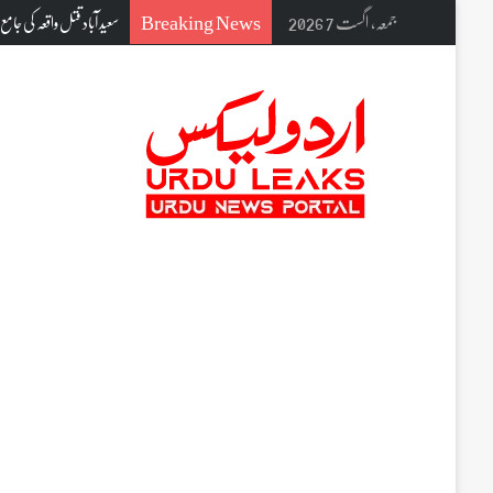
Breaking News
جمعہ, اگست 7 2026
نریندر مودی کے غیر ملکی 