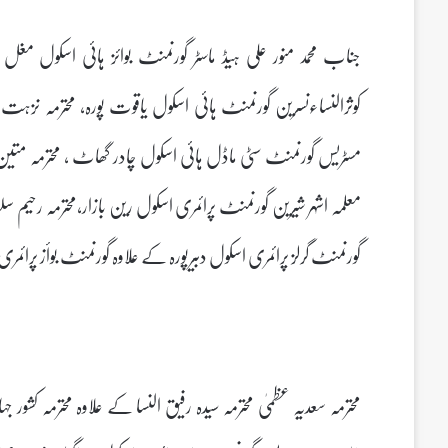
کوثرالنساءنسرین گورنمنٹ ہائی اسکول یاقوت پورہ، محترمہ نزہت 
مسٹریس گورنمنٹ سٹی ماڈل ہائی اسکول چادر گھاٹ ، محترمہ متین سل
معلمہ اشہر شیرین گورنمنٹ پرائمری اسکول رین بازار،محترمہ رحیم سلطان
گورنمنٹ گرلز پرائمری اسکول دبیرپورہ کے علاوہ گورنمنٹ بوأز پرائم
محترمہ سعدیہ عظمیٰ محترمہ سیدہ رفیق النسا کے علاوہ محترمہ کشور