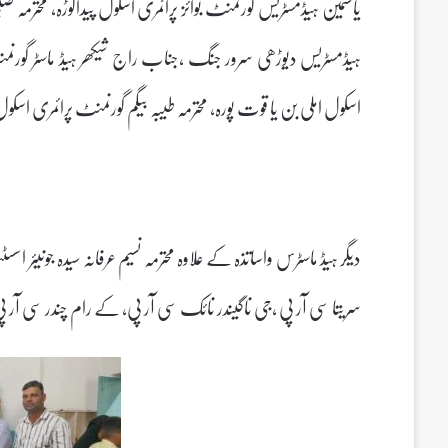
یاسمین ہیڈمسٹریس گورنمنٹ بوائز پرائمری اسکول پیداگوڑہ، محترمہ صب
ہیڈمسٹریس دیوڑھی سرور جنگ ،جناب راج شیکھر ہیڈ ماسٹر گورنمنٹ
اسکول املی بن یا قوت پورہ، محترمہ طیبہ بیگم گورنمنٹ پرائمری اسکول
سریتا سی آر پی ،جی ناگیندر نائک سی آر پی، کے رام چندر سی آر 