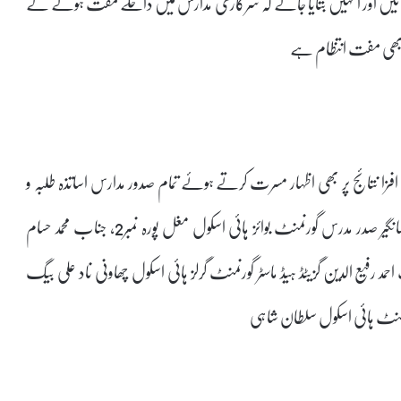
ں اور انہیں بتایا جائے کہ سرکاری مدارس میں داخلے مفت ہونے کے
کا بھی مفت انتظام ہے
 نتائج پر بھی اظہار مسرت کرتے ہوئے تمام صدور مدارس اساتذہ طلبہ و
طالبات اور والدین کو دلی مبارکباد دی اس موقع پرجناب محمد جہانگیر صدر مدرس گورنمنٹ بوائز ہائی اسکول مغل پورہ نمبر2, جناب محمد حسام
 گورنمنٹ بوائز ہائی اسکول مغل پورہ نمبر2,جناب احمد رفیع الدین گزیٹڈ ہیڈ ماسٹر گورنمنٹ گرلز ہائی اسکول چھاونی ناد علی بیگ
رنمنٹ ہائی اسکول سلطان شاہی