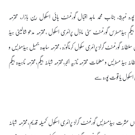
جناب محمد منور علی ہیڈ ماسٹر گورنمنٹ بوائز ہائی اسکول مغل پورہ نمبر3, جناب محمد ماجد اقبال گورنمنٹ ہائی اسکول رین بازار، محترمہ
بیگم ہیڈمسٹرس گورنمنٹ سٹی ماڈل پرائمری اسکول ،محترمہ مدھو شالینی ہیڈ
طانہ گورنمنٹ گرلز پرائمری سکول کرماگوڑہ ،محترمہ ساجدہ جمیل ہیڈمٹریس و
ہ ہیڈ مسٹریس و معلمات محترمہ نازیہ اکبر،محترمہ شبانہ بیگم،محترمہ ناہیدہ بیگم
ری اسکول یا قوت پورہ سے
 جہاں عشرت ہیڈمسٹریس گورنمنٹ گرلز پرائمری اسکول کمیلہ قدیم،محترمہ شبانہ