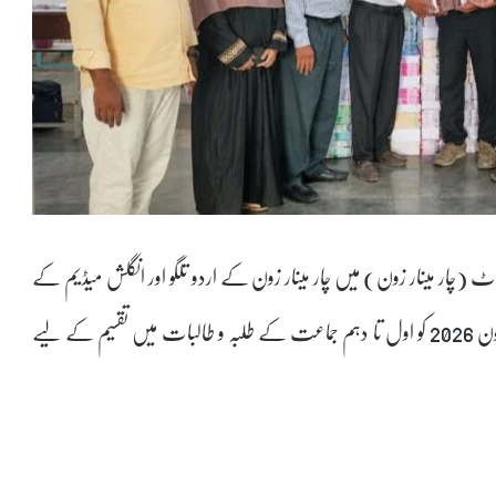
ر گھاٹ (چار مینار زون) میں چار مینار زون کے اردو تلگو اور انگلش میڈیم کے
سرکاری پرائمری وہائی اسکولس کے ہیڈ ماسٹرز اور اساتذہ میں 3 جون 2026 کو اول تا دہم جماعت کے طلبہ و طالبات میں تقسیم کے لیے