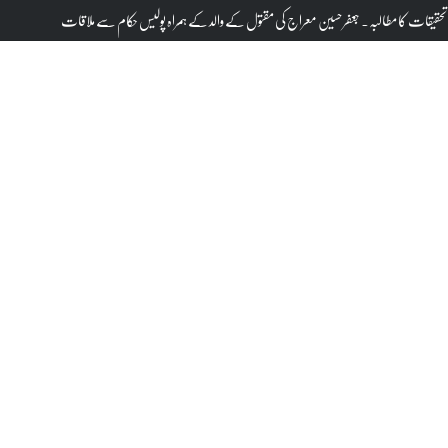
دوروں پر کتنی رقم ہوئی خرچ؟پارلیمنٹ میں تفصیلات پیش