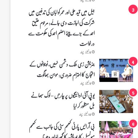
جیل میں قید علی اور عمر کو ابان کی تدفین میں
شرکت کی اجازت دی جائے: مرحوم عتیق
احمد کے بڑے بیٹے احضم احمد کی حکومت سے
درخواست
8 گھنٹے پہلے
جنریشن زی ملک دشمن نہیں، نوجوانوں کے
احتجاج کا احترام ضروری: موہن بھاگوت
9 گھنٹے پہلے
یو پی آئی ادائیگیوں پر چارجس – لوک سبھا نے
بل منظور کر لیا
10 گھنٹے پہلے
بی آر ایس پارٹی کھمم سٹی کی جانب سے کھمم
میونسپل کارپوریشن کا گھیراؤ اور دھرنا