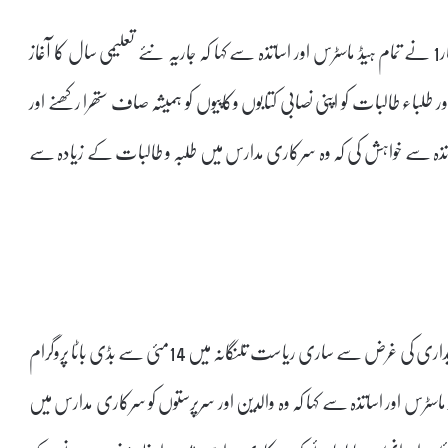
اس موقع پر جناب اے چندر شیکھر ڈپٹی انسپکٹرآف اسکولس چارمینار1 نے تمام ہیڈ ماسٹرس اور اساتذہ سے کہا کہ جاریہ نئے تعلیمی سال کا آغاز
لباء طالبات کو اپنی نصابی کتابوں وکاپیوں کو ہمیشہ صاف ستھرا رکھنے اور
اساتذہ سے خواہش کی کہ وہ سرکاری مدارس میں طلبہ و طالبات کے زیادہ سے
سرکاری مدارس میں طلبہ و طالبات کے داخلوں اور عوامی شعور بیداری کی غرض سے ساری ریاست تلنگانہ میں 14مئی سے بڈی باٹا پروگرام
ہوں نے ہیڈ ماسٹرس اور اساتذہ سے کہا کہ وہ والدین اور سرپرستوں کو سرکاری مدارس میں