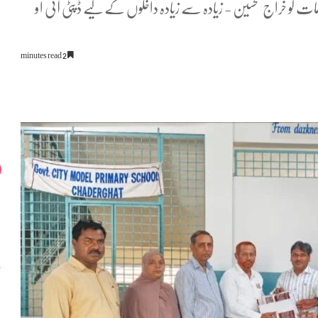
ات کو خراج تحسین - زیادہ سے زیادہ داخلوں کے لیے ڈپٹی آئی او
2 minutes read