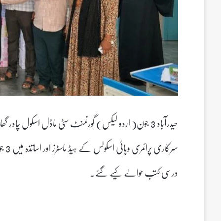
حیدرآباد 3 جون( اردو لیکس) گورنمنٹ سٹی ماڈل اسکول چاد
درسی کتب حوالے کیے گئے.