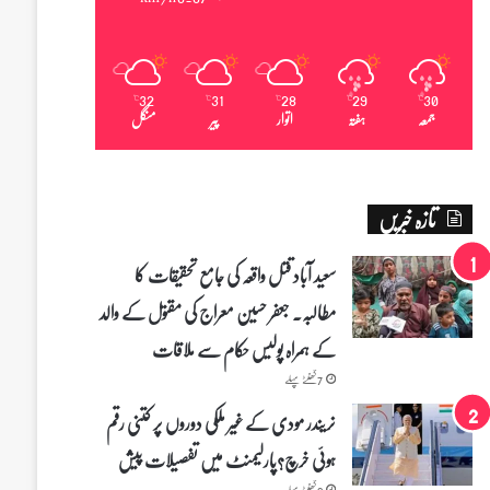
32
31
28
29
30
℃
℃
℃
℃
℃
جمعہ
ہفتہ
اتوار
پیر
منگل
تازہ خبریں
سعید آباد قتل واقعہ کی جامع تحقیقات کا
مطالبہ۔ جعفر حسین معراج کی مقتول کے والد
کے ہمراہ پولیس حکام سے ملاقات
7 گھنٹے پہلے
نریندر مودی کے غیر ملکی دوروں پر کتنی رقم
ہوئی خرچ؟پارلیمنٹ میں تفصیلات پیش
8 گھنٹے پہلے