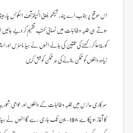
ہوتے ہی طلبہ و طالبات میں نصابی کتب تقسیم کر دیے جائیں اور ط
کور چڑھا کر رکھنے کی تلقین کی جائے انہوں نے ہیڈ ماسٹرس اور 
زیادہ داخلوں کو ممکن بنانے کی ہر ممکن کوشش کریں
کا آغاز ہو چکا ہے جو 19- جون تک جاری رہے گا ان