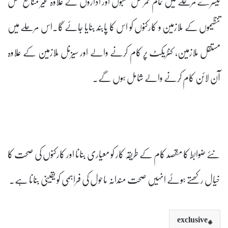
تیسرے مرحلے میں تمام کمرشل شعبوں اور اداروں کے علاوہ غیر منافع بخش
تنظیموں کے ملازمین و کارکنوں کو اس کا پابند بنایا جائے گا۔اس مرحلے میں
مستقل ملازمین، کنٹریکٹ پر کام کرنے والے اور سیزنل ملازمین کے علاوہ
آن لائن کام کرنے والے شامل ہوں گے۔
نئے ضوابط کا مقصد کام کے طریقہ کار کو معیاری بنانا اور کارکنوں کی صحت کا
خیال رکھتے ہوئے انہیں صحت مندانہ ماحول کی فراہمی کو یقینی بنانا ہے۔
exclusive