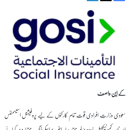
کے این واصف
سعودی وزارتِ افرادی قوت تمام کارکنوں کے لیے پروفیشنل اسیسمنٹس
اور نان کمیونیکیبل ڈیزیز (غیر متعدد امراض) اسکریننگ متعارف کرائے