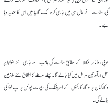
گی، وازرت نے حال ہی میں جاری کردہ ایک گائیڈ میں اس کا عندیہ دیا
ہے۔
عربی روزنامہ عکاظ کے مطابق وزارت کی جانب سے جاری نئے ضوابط پر
عمل درآمد تین مراحل میں کیا جائے گا۔پہلے مرحلے کا اطلاق نئے ملازمین
و کارکنان پر ہو گا، کارکنوں کے اسریننگ کی رپورٹ پورٹل پر اپ لوڈ کی
جائے گی۔