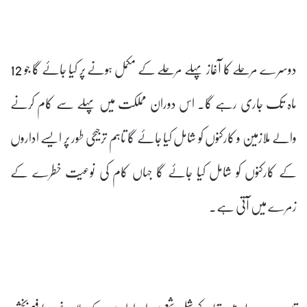
دوسرے مرحلے کا آغاز پہلے مرحلے کے مکمل ہونے پر کیا جائے گا جو 12
ماہ تک جاری رہے گا۔ اس دوران مملکت میں پہلے سے کام کرنے
والے ملازمین و کارکنوں کو شامل کیا جائے گا تاہم ترجیحی طور پر ایسے اداروں
کے کارکنوں کو شامل کیا جائے گا جہاں کام کی نوعیت خطرے کے
زمرے میں آتی ہے۔