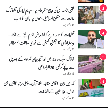
مجتبیٰ خامنہ ای کی ویڈیو منظرِ عام پر – سپریم لیڈر کی تشویشناک
حالت سے متعلق اسرائیلی دعووں پر ایران کا جواب
5 گھنٹے پہلے
تعطیلات کا حوالہ دے کر اینومریشن فارم لینے سے انکار –
بیرسٹر اویسی کا الیکشن کمیشن سے فوری مداخلت کا مطالبہ
6 گھنٹے پہلے
خوفناک سڑک حادثہ، بس اور آئچر ویان تصادم کے بعد پل
سے نیچے گر گئی؛ 20 افراد زخمی
7 گھنٹے پہلے
مکہ میں بین الاقوامی مقابلہ حفظ قرآن۔ پہلی مرتبہ خواتین بھی
شامل۔ 10 ملین کے انعامات
16 گھنٹے پہلے