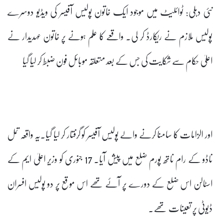
نئی دہلی: ٹوائلیٹ میں موجود ایک خاتون پولیس آفیسر کی ویڈیو دوسرے
پولیس ملازم نے ریکارڈ کر لی۔ واقعے کا علم ہونے پر خاتون عہدیدار نے
اعلیٰ حکام سے شکایت کی جس کے بعد متعلقہ موبائل فون ضبط کر لیا گیا
اور الزامات کا سامنا کرنے والے پولیس آفیسر کو گرفتار کر لیا گیا۔یہ واقعہ تمل
ناڈو کے رام ناتھ پورم ضلع میں پیش آیا۔ 17 جنوری کو وزیر اعلیٰ ایم کے
اسٹالن اس ضلع کے دورے پر آئے تھے اس موقع پر دو پولیس افسران
ڈیوٹی پر تعینات تھے۔