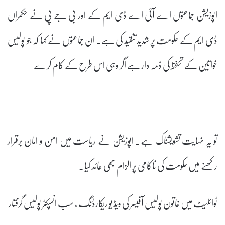
اپوزیشن جماعتوں اے آئی اے ڈی ایم کے اور بی جے پی نے حکمراں
ڈی ایم کے حکومت پر شدید تنقید کی ہے۔ ان جماعتوں نے کہا کہ جو پولیس
خواتین کے تحفظ کی ذمہ دار ہے اگر وہی اس طرح کے کام کرے
تو یہ نہایت تشویشناک ہے۔ اپوزیشن نے ریاست میں امن و امان برقرار
رکھنے میں حکومت کی ناکامی پر الزام بھی عائد کیا۔
ٹوائلیٹ میں خاتون پولیس آفیسر کی ویڈیو ریکارڈنگ ، سب انسپکٹر پولیس گرفتار