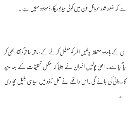
ہے کہ ضبط شدہ موبائل فون میں کوئی ویڈیو ریکارڈ موجود نہیں ہے۔
اس کے باوجود متعلقہ پولیس افسر کو معطل کرنے کے ساتھ ساتھ گرفتار بھی کر
لیا گیا ہے۔ اعلیٰ پولیس افسران نے بتایا کہ مکمل تحقیقات کے بعد مزید
کارروائی کی جائے گی۔اس واقعے نے تمل ناڈو میں سیاسی ہلچل مچا دی
ہے۔