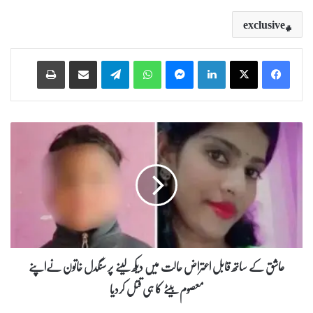
exclusive
Print
Share via Email
Telegram
WhatsApp
Messenger
LinkedIn
ع
ا
ش
ق
ک
ے
س
ا
ت
ھ
عاشق کے ساتھ قابل اعتراض حالت میں دیکھ لینے پر سنگدل خاتون نےاپنے
ق
معصوم بیٹے کا ہی قتل کردیا
ا
ب