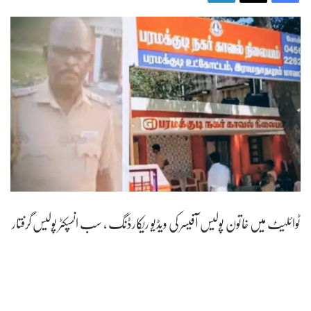
ٹوائلیٹ میں خاتون پولیس آفیسر کی ویڈیو ریکارڈنگ ، سب انسپکٹر پولیس گرفتار