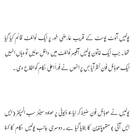
پولیس آؤٹ پوسٹ کے قریب عارضی طور پر ایک ٹوائلٹ قائم کیا گیا
تھا۔ جب ایک خاتون پولیس آفیسر ٹوائلٹ میں داخل ہوئیں تو وہاں انہیں
ایک موبائل فون نظر آیا جس پر انہوں نے فوراً اعلیٰ حکام کو اطلاع دی۔
پولیس نے موبائل فون ضبط کر لیا جو ڈیوٹی پر موجود سینئر سب انسپکٹر (ایس
ایس آئی) متھوپانڈین کا بتایا گیا ہے۔دوسری جانب پولیس حکام کا کہنا