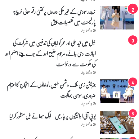
نریندر مودی کے غیر ملکی دوروں پر کتنی رقم ہوئی خرچ؟
پارلیمنٹ میں تفصیلات پیش
3 گھنٹے پہلے
جیل میں قید علی اور عمر کو ابان کی تدفین میں شرکت کی
اجازت دی جائے: مرحوم عتیق احمد کے بڑے بیٹے احضم احمد
کی حکومت سے درخواست
3 گھنٹے پہلے
جنریشن زی ملک دشمن نہیں، نوجوانوں کے احتجاج کا احترام
ضروری: موہن بھاگوت
3 گھنٹے پہلے
یو پی آئی ادائیگیوں پر چارجس – لوک سبھا نے بل منظور کر لیا
4 گھنٹے پہلے