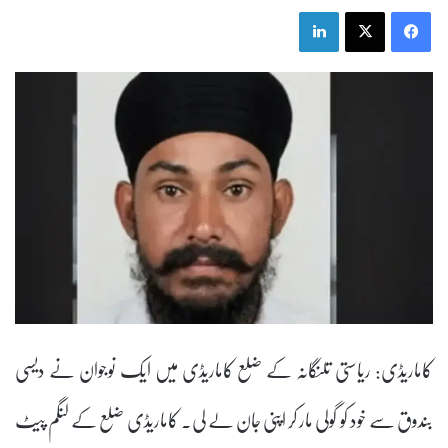
LinkedIn
X
Facebook
کاماریڈی: ریاستی تلنگانہ کے ضلع کاماریڈی میں ایک نوجوان نے دیسی
بندوق سے خود کو گولی مار کر اپنی جان لے لی۔ کاماریڈی ضلع کے لنگم پیٹ