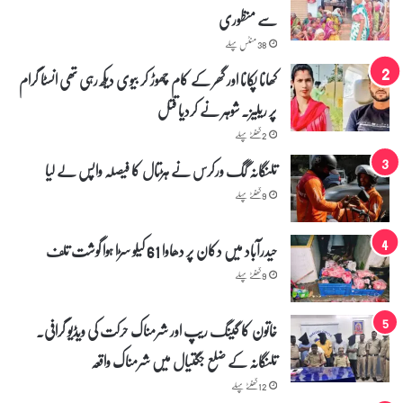
سے منظوری
س
ن
38 منٹس پہلے
ی
کھانا پکانا اور گھر کے کام چھوڑ کر بیوی دیکھ رہی تھی انسٹا گرام
پر ریلیز۔ شوہر نے کردیا قتل
2 گھنٹے پہلے
تلنگانہ گگ ورکرس نے ہڑتال کا فیصلہ واپس لے لیا
9 گھنٹے پہلے
حیدرآباد میں دکان پر دھاوا 61 کیلو سڑا ہوا گوشت تلف
9 گھنٹے پہلے
خاتون کا گینگ ریپ اور شرمناک حرکت کی ویڈیو گرافی۔
تلنگانہ کے ضلع جگتیال میں شرمناک واقعہ
12 گھنٹے پہلے