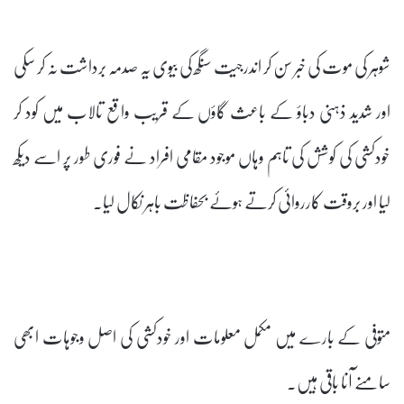
شوہر کی موت کی خبر سن کر اندرجیت سنگھ کی بیوی یہ صدمہ برداشت نہ کر سکی
اور شدید ذہنی دباؤ کے باعث گاؤں کے قریب واقع تالاب میں کود کر
خودکشی کی کوشش کی تاہم وہاں موجود مقامی افراد نے فوری طور پر اسے دیکھ
لیا اور بروقت کارروائی کرتے ہوئے بحفاظت باہر نکال لیا۔
متوفی کے بارے میں مکمل معلومات اور خودکشی کی اصل وجوہات ابھی
سامنے آنا باقی ہیں۔