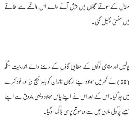
منڈل کے موتے گاؤں میں پیش آنے والے اس واقعے سے علاقے
میں سنسنی پھیل گئی۔
پولیس اور مقامی لوگوں کے مطابق گاؤں کے رہنے والے اندرجیت سنگھ
(28) نے گھر میں موجود اپنے ارکان خاندان کو باہر بھیج دیا اور خود کمرے
میں چلا گیا۔ اس کے بعد اس نے اپنے پاس موجود دیسی بندوق سے اپنے
سینے پر گولی مار لی جس سے وہ موقع پر ہی ہلاک ہوگیا۔