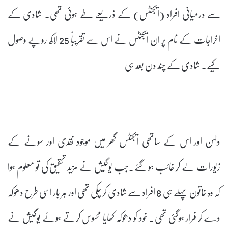
سے درمیانی افراد (ایجنٹس) کے ذریعے طے ہوئی تھی۔ شادی کے
اخراجات کے نام پر ان ایجنٹس نے اس سے تقریباً 25 لاکھ روپے وصول
کیے۔ شادی کے چند دن بعد ہی
دلہن اور اس کے ساتھی ایجنٹس گھر میں موجود نقدی اور سونے کے
زیورات لے کر غائب ہوگئے۔جب یوگیش نے مزید تحقیق کی تو معلوم ہوا
کہ وہ خاتون پہلے ہی 8 افراد سے شادی کر چکی تھی اور ہر بار اسی طرح دھوکہ
دے کر فرار ہوگئی تھی۔ خود کو دھوکہ کھایا محسوس کرتے ہوئے یوگیش نے