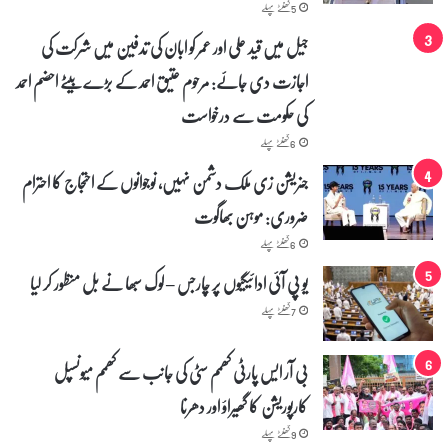
5 گھنٹے پہلے
جیل میں قید علی اور عمر کو ابان کی تدفین میں شرکت کی
اجازت دی جائے: مرحوم عتیق احمد کے بڑے بیٹے احضم احمد
کی حکومت سے درخواست
6 گھنٹے پہلے
جنریشن زی ملک دشمن نہیں، نوجوانوں کے احتجاج کا احترام
ضروری: موہن بھاگوت
6 گھنٹے پہلے
یو پی آئی ادائیگیوں پر چارجس – لوک سبھا نے بل منظور کر لیا
7 گھنٹے پہلے
بی آر ایس پارٹی کھمم سٹی کی جانب سے کھمم میونسپل
کارپوریشن کا گھیراؤ اور دھرنا
9 گھنٹے پہلے