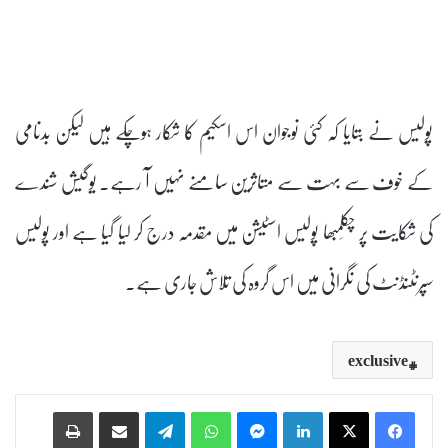
پولیس نے بتایا کہ کئی نوجوان اس اسکیم کا شکار ہوچکے ہیں لیکن بدنامی
کے خوف سے بہت سے متاثرین سامنے نہیں آ رہے۔ یوگیش شندے
کی شکایت پر چکلَمبھا پولیس اسٹیشن میں مقدمہ درج کر لیا گیا ہے اور پولیس
سپرنٹنڈنٹ کی نگرانی میں اس گروہ کی تلاش جاری ہے۔
exclusive
Print
Share via Email
Telegram
WhatsApp
Messenger
LinkedIn