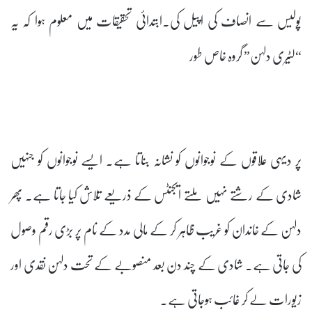
پولیس سے انصاف کی اپیل کی۔ابتدائی تحقیقات میں معلوم ہوا کہ یہ
“لٹیری دلہن” گروہ خاص طور
پر دیہی علاقوں کے نوجوانوں کو نشانہ بناتا ہے۔ ایسے نوجوانوں کو جنہیں
شادی کے رشتے نہیں ملتے ایجنٹس کے ذریعے تلاش کیا جاتا ہے۔ پھر
دلہن کے خاندان کو غریب ظاہر کر کے مالی مدد کے نام پر بڑی رقم وصول
کی جاتی ہے۔ شادی کے چند دن بعد منصوبے کے تحت دلہن نقدی اور
زیورات لے کر غائب ہوجاتی ہے۔