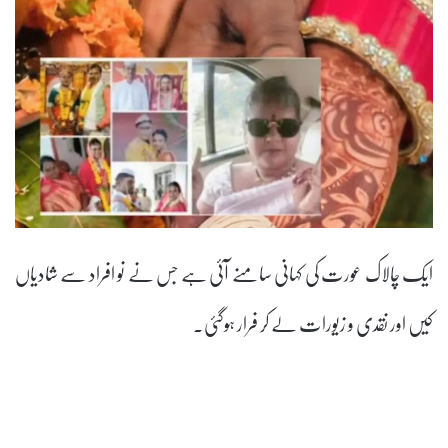
ایک چالاک عورت کی کہانی سامنے آئی ہے جس نے نو افراد سے شادیاں
کیں اور نقدی و زیورات لے کر فرار ہوگئی۔