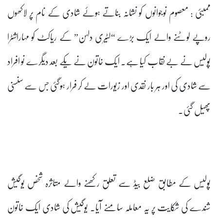
ممبئی : معصوم نوجوانوں کو نشانہ بناتے ہوئے شادی کے نام پر لاکھوں
روپے لوٹنے والے ایک بڑے “لٹیری دلہن” کے ریاکٹ کو مہاراشٹرا
پولیس نے بے نقاب کیا ہے۔ ایک خاتون نے یکے بعد دیگرے نو افراد
سے شادی کی اور ہر بار نقدی اور زیورات لے کر فرار ہوگئی جس سے سنسنی
پھیل گئی۔
پولیس کے مطابق ضلع بیڈ سے تعلق رکھنے والے متاثرہ شخص یوگیش
شندے کی شکایت پر یہ معاملہ سامنے آیا۔ یوگیش کی شادی ایک خاتون