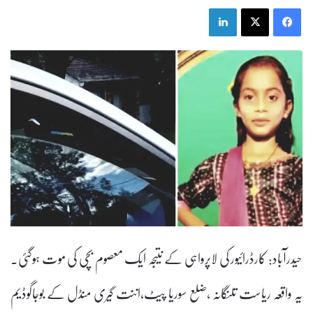
LinkedIn
X
Facebook
حیدرآباد: کارڈرائیور کی لاپرواہی کے نتیجہ ایک معصوم بچی کی موت ہوگئی۔
یہ واقعہ ریاست تلنگانہ ،ضلع سوریا پیٹ،اننت گیری منڈل کے بوجاگوڈیم