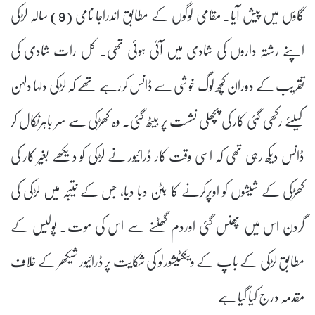
گاؤں میں پیش آیا۔ مقامی لوگوں کے مطابق اندراجا نامی (9) سالہ لڑکی
اپنے رشتہ داروں کی شادی میں آئی ہوئی تھی۔ کل رات شادی کی
تقریب کے دوران کچھ لوگ خوشی سے ڈانس کررہے تھے کہ لڑکی دلہا دلہن
کیلئے رکھی گئی کار کی پچھلی نشست پر بیٹھ گئی۔ وہ کھڑکی سے سر باہرنکال کر
ڈانس دیکھ رہی تھی کہ اسی وقت کار ڈرائیور نے لڑکی کو دیکھے بغیر کار کی
کھڑکی کے شیشوں کو اوپرکرنے کا بٹن دبا دیا، جس کے نتیجہ میں لڑکی کی
گردن اس میں پھنس گئی اوردم گھٹنے سے اس کی موت۔ پولیس کے
مطابق لڑکی کے باپ کے وینکٹیشورلو کی شکایت پر ڈرائیور شیکھر کے خلاف
مقدمہ درج کیا گیا ہے