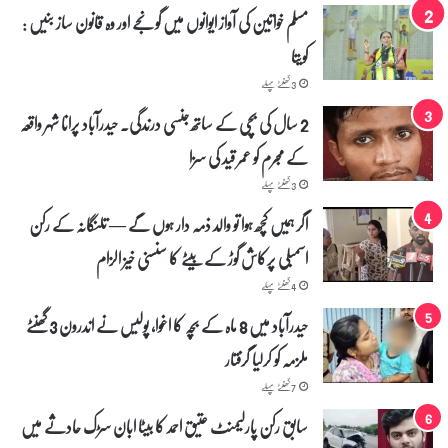
مسلم خواتین کی آواز ایوانوں میں گونجے اور وہ قانون ساز بنیں :
کویتا
3 گھنٹے پہلے
2 سال کی بچی کے ساتھ جنسی درندگی۔ حیدرآباد پرانا شہر واقعہ
کے مجرم کو عمر قید کی سزا
3 گھنٹے پہلے
اگر ہمیں کچھ ہوا تو والد ذمہ دار ہوں گے — تلنگانہ کے رکن
اسمبلی پرکاش گوڑ کے بیٹے کا سنسنی خیز الزام
4 گھنٹے پہلے
حیدرآباد میں 8 ماہ کے بچہ کا اغوا، پولیس نے اندرون 3 گھنٹے
ملزمہ کو کرلیا گرفتار
7 گھنٹے پہلے
سابق رکن پارلیمنٹ عتیق احمد کا بیٹا ابان سڑک حادثے میں