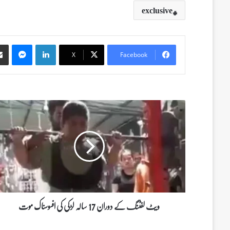
exclusive
Messenger
LinkedIn
X
Facebook
و
ی
ٹ
ل
ف
ٹ
ن
گ
ک
ے
ویٹ لفٹنگ کے دوران 17 سالہ لڑکی کی افسوسناک موت
د
و