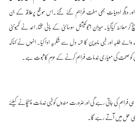
س اور دیگر ادویات بھی مفت فراہم کئے گئے۔اس موقع پرعلاقہ کے جن
معائنہ کیاگیا۔ میزان ایجوکیشنل سوسائٹی کے بانی مختار احمد نے کمیونٹی
 طلبہ اور طبی ماہرین کا تہہ دل سے شکریہ ادا کیا۔ انہوں نے کہاکہ
یونٹی کو صحت کی معیاری خدمات فراہم کرنے کے عزم کا ثبوت ہے۔
 فراہم کی جاتی رہے گی اور ضرورت مندوں کوطبی خدمات پہنچانے کیلئے
ھی عمل میں آتے رہے گا۔