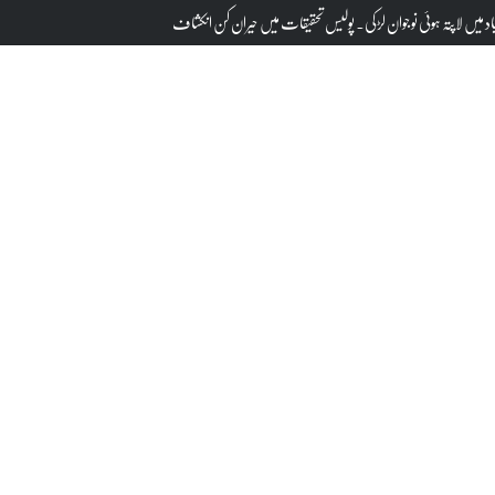
اد میں لاپتہ ہوئی نوجوان لڑکی۔ پولیس تحقیقات میں حیران کن انکشاف