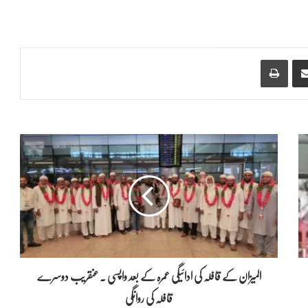
Print
Share via Email
ا
ل
م
ی
ز
ا
ن
ک
ے
ق
المیزان کے قافلہ کی ادائیگی عمرہ کے بعد واپسی ۔ عنقریب دوسرے
ا
قافلہ کی روانگی
ف