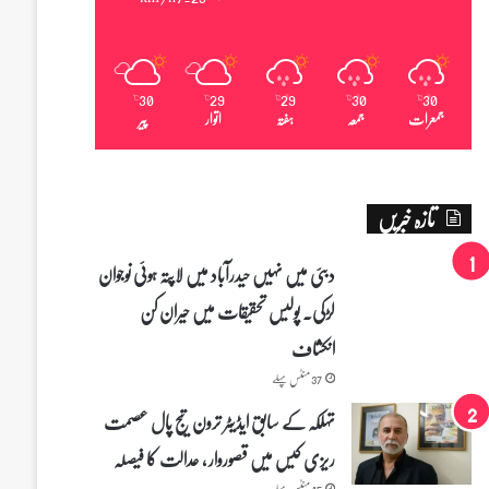
30
29
29
30
30
℃
℃
℃
℃
℃
جمعرات
جمعہ
ہفتہ
اتوار
پیر
تازہ خبریں
دبئی میں نہیں حیدرآباد میں لاپتہ ہوئی نوجوان
لڑکی۔ پولیس تحقیقات میں حیران کن
انکشاف
37 منٹس پہلے
تہلکہ کے سابق ایڈیٹر ترون تیج پال عصمت
ریزی کیس میں قصوروار ، عدالت کا فیصلہ
45 منٹس پہلے