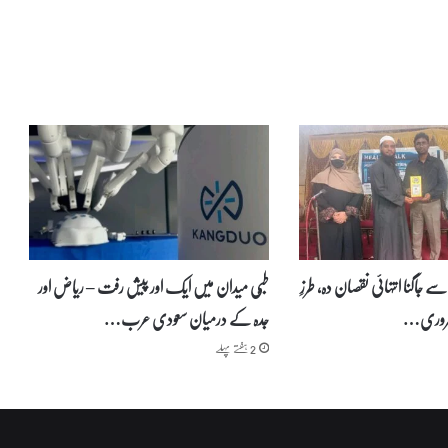
ل
ہ
ک
ی
ا
د
ا
ئ
ی
گ
ی
ع
م
ر
سے جاگنا انتہائی نقصان دہ، طرزِ
طبّی میدان میں ایک اور پیش رفت – ریاض اور
ہ
 ضروری…
جدہ کے درمیان سعودی عرب…
ک
ے
2 ہفتے پہلے
ب
ع
د
و