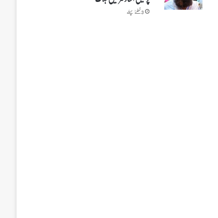
3 گھنٹے پہلے