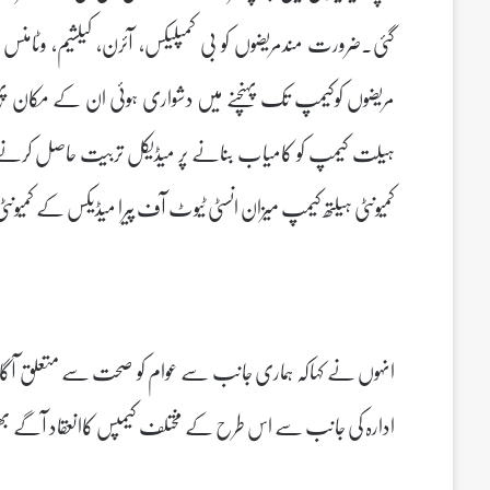
گئی۔ضرورت مندمریضوں کو بی کمپلیکس، آئرن، کیلشیم، وٹامن
مریضوں کوکیمپ تک پہنچنے میں دشواری ہوئی ان کے مکان پہنچ کر 
ہیلت کیمپ کو کامیاب بنانے پر میڈیکل تربیت حاصل کرنے والے
کمیونٹی ہیلتھ کیمپ میزان انسٹی ٹیوٹ آف پیرا میڈیکس کے کم
انہوں نے کہاکہ ہماری جانب سے عوام کو صحت سے متعلق آگاہی
ادارہ کی جانب سے اس طرح کے مختلف کیمپس کاانعقاد آگے ب