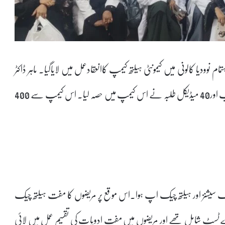
ودیا کالونی میں کیمونٹی ہیلتھ کیمپ کاانعقادعمل میں لایاگیا۔ ماہر ڈاکٹر
زیب النساء بیگم کی نگرانی میں میزان انسٹی ٹیوٹ کے ماہرین طب اور40 میڈیکل طلبہ نے اس کیمپ میں حصہ لیا۔ اس کیمپ سے 400
سلنگ سیشنز اور ہیلتھ چیک اپ ہوا۔اس موقع پر مریضوں کا مفت ہیلتھ چیک
رے ٹسٹ شامل تھے اور مریضوں میں مفت ادویات کی تقسیم عمل میں لائی