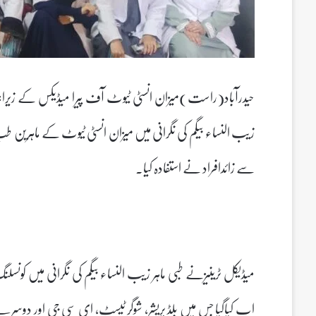
حیدرآباد(راست)میزان انسٹی ٹیوٹ آف پیرا میڈیکس کے زیراہتمام نو
سے زائدافراد نے استفادہ کیا۔
میڈیکل ٹرینیزنے طبی ماہر زیب النساء بیگم کی نگرانی میں کون
اپ کیاگیا جس میں بلڈ پریشر، شوگر ٹیسٹ، ای سی جی اور دوس