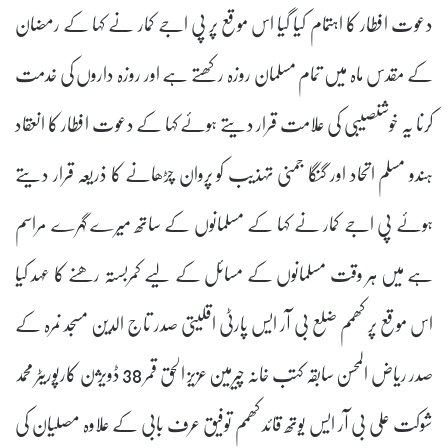
دعوت افطار کا اہتمام کیا گیا اس موقع پر پی اجے کمار نے کہا کے رمضان
کے مقدس ماہ میں تمام مسلمان روزہ رکھتے ہے اور روزہ داروں کی خدمت
کرنا یہ خوشنصیبی کی علامت قرار دیتے ہوئے کہا کے دعوت افطار کا انعقاد
ہندو مسلم اتحاد اور گنگا جمنی تہذیب کو پروان چڑھانے کا ذریعہ قرار دیتے
ہوئے پی اجے کمار نے کہا کے مسلمانوں کے ساتھ میرے گہرے مراسم
ہے میں ہر وقت مسلمانوں کے مسائل کے لیے کمربستہ رھنے کا عہد کیا
اس موقع پر کھمم ضلع بی آر ایس پارٹی اقلیتی صدر تاج الدین مسجد نمرہ کے
صدر ریاض المحسن سابقہ کتب خانہ چیرمین عزیز الحق قمر 38 ڈویژن کارپوریٹر محمد
شوکت علی بی آر ایس یوتھ قائد کھمم توفیق عرف بابی کے علاوہ مصلیان کی