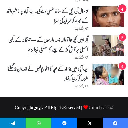
ل
ی
2 سال کی بچی کے ساتھ جنسی درندگی۔ حیدرآباد پرانا شہر واقعہ
ت
ع
کے مجرم کو عمر قید کی سزا
ا
4 گھنٹے پہلے
و
ن
اگر ہمیں کچھ ہوا تو والد ذمہ دار ہوں گے — تلنگانہ کے رکن
ک
ی
اسمبلی پرکاش گوڑ کے بیٹے کا سنسنی خیز الزام
ا
4 گھنٹے پہلے
پ
ی
حیدرآباد میں 8 ماہ کے بچہ کا اغوا، پولیس نے اندرون 3 گھنٹے
ل
ملزمہ کو کرلیا گرفتار
7 گھنٹے پہلے
Urdu Leaks
© Copyright 2026, All Rights Reserved |