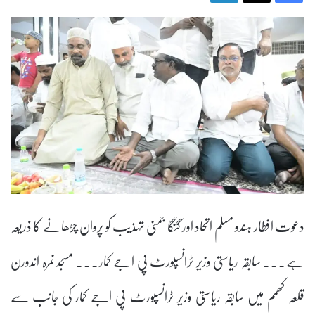
دعوت افطار ہندو مسلم اتحاد اور گنگا جمنی تہذیب کو پروان چڑھانے کا ذریعہ
ہے۔۔۔ سابقہ ریاستی وزیر ٹرانسپورٹ پی اجے کمار۔۔۔ مسجد نمرہ اندورن
قلعہ کھمم میں سابقہ ریاستی وزیر ٹرانسپورٹ پی اجے کمار کی جانب سے