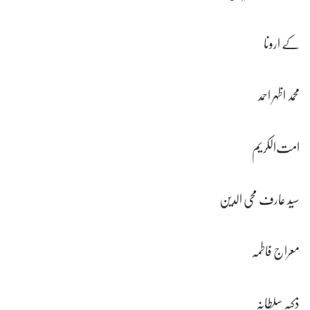
کے ارونا
محمد اظہر احمد
امت‌الکریم
سید عارف محی الدین
معراج فاطمہ
ذکیہ سلطانہ