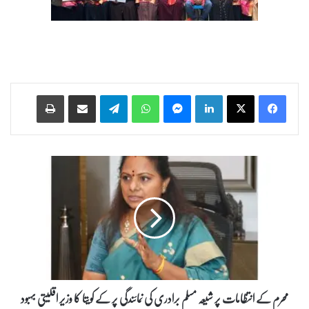
Print
Share via Email
Telegram
WhatsApp
Messenger
LinkedIn
م
ح
ر
م
ک
ے
ا
ن
ت
ظ
محرم کے انتظامات پر شیعہ مسلم برادری کی نمائندگی پر کے کویتا کا وزیر اقلیتی بہبود
ا