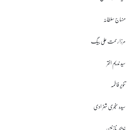
منہاج سلطانہ
مرزا رحمت علی بیگ
سید ندیم اختر
تنویر فاطمہ
سیدہ سنجری شہزادی
خدیجہ نازنین