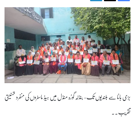
بڑی باٹا سے بلندیوں تک- بنڈلہ گوڑہ منڈل میں ہیڈ ماسٹروں کی منفرد تہنیتی
تقریب۔۔