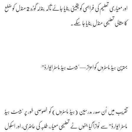
اور معیاری تعلیم کی فراہمی کو یقینی بنایا جائے تاکہ بنڈلہ گوڑہ 2 منڈل کو ضلع
کا مثالی تعلیمی منڈل بنایا جا سکے۔
بہترین ہیڈ ماسٹروں کو اعزاز — "بیسٹ ہیڈ ماسٹر ایوارڈ”
تقریب میں اُن صدر مدرسین (ہیڈ ماسٹروں) کو خصوصی طور پر "بیسٹ ہیڈ
ماسٹر ایوارڈ” سے نوازا گیا جنہوں نے تعلیمی معیار، طلبہ کی حاضری، اور اسکول