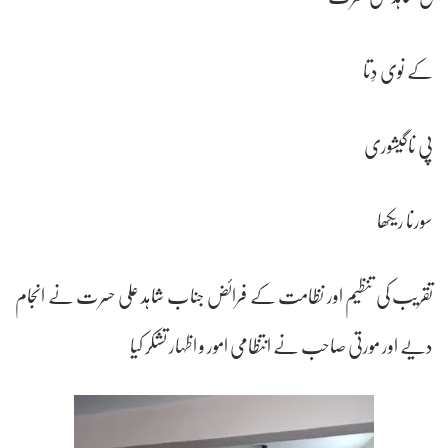
کے نوی دِتا
پی ناگیشوری
سورنا ریکھا
تقریب کی تنظیم اور نظامت کے فرائض جناب شاہد علی حسرت نے انجام
دیے اور مورتی صاحب نے انتظامی امور و اظہار تشکر کیا