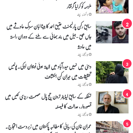
ملزمہ کو کرلیا گرفتار
1 گھنٹہ پہلے
سابق رکن پارلیمنٹ عتیق احمد کا بیٹا ابان سڑک حادثے میں
جاں بحق -جیل میں بند بھائی سے ملنے کے دوران راستہ
میں حادثہ
3 گھنٹے پہلے
دبئی میں نہیں حیدرآباد میں لاپتہ ہوئی نوجوان لڑکی۔ پولیس
تحقیقات میں حیران کن انکشاف
4 گھنٹے پہلے
تہلکہ کے سابق ایڈیٹر ترون تیج پال عصمت ریزی کیس میں
قصوروار ، عدالت کا فیصلہ
4 گھنٹے پہلے
عمران خان کی رہائی کا مطالبہ پاکستان میں زبردست احتجاج۔