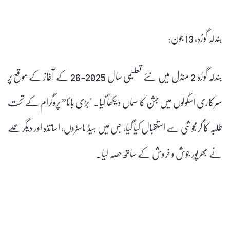
بندلہ گوڑہ، 13 جون:
بندلہ گوڑہ 2 منڈل میں نئے تعلیمی سال 2025-26 کے آغاز کے موقع پر
سرکاری اسکولوں میں جشن کا سماں دیکھا گیا۔ "بڑی باٹا” پروگرام کے تحت
طلبہ کا گرمجوشی سے استقبال کیا گیا، جس میں ہیڈ ماسٹروں، اساتذہ اور دیگر عملے
نے بھرپور جوش و خروش کے ساتھ حصہ لیا۔