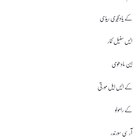
کے یادگیری ریڈی
ایس سنیل کمار
این مادھوی
کے ایس ایل مورتی
کے رامولو
آر سی سورندر