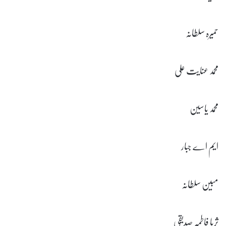
حمیرہ سلطانہ
محمد عنایت علی
محمد یاسین
ایم اے جبار
مبین سلطانہ
ثریا فاطمہ صدیقی