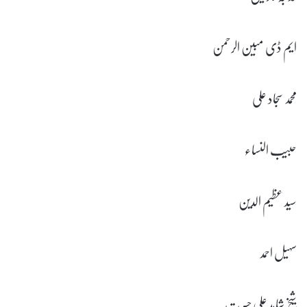
ایم ڈی مبین الرحمن
محمد سجاد علی
حبیب النساء
سید عظیم الدین
سہیل احمد
شیخ شاہد علی حسرت