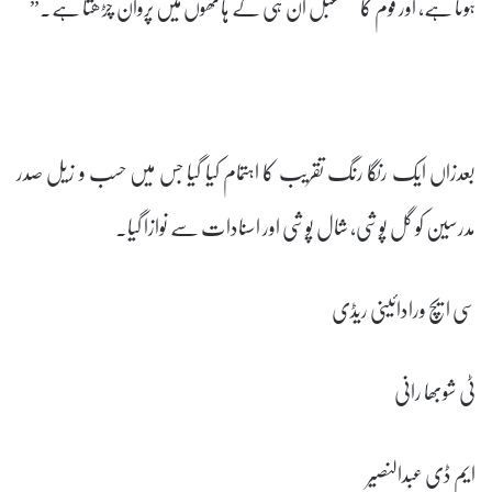
ہوتا ہے، اور قوم کا مستقبل ان ہی کے ہاتھوں میں پروان چڑھتا ہے۔”
بعدزاں ایک رنگا رنگ تقریب کا اہتمام کیا گیا جس میں حسب و زیل صدر
مدرسین کو گل پوشی، شال پوشی اور اسنادات سے نوازا گیا۔
سی ایچ ورادائینی ریڈی
ٹی شوبھا رانی
ایم ڈی عبدالنصیر