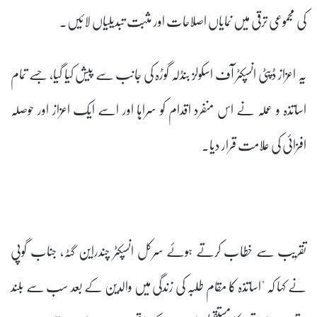
کی مجموعی ترقی میں نمایاں اصلاحات اور مثبت تبدیلیاں لائیں۔
یہ اعزاز ڈپٹی انسپکٹر آف اسکولز بنڈلہ گوڑہ کی جانب سے پیش کیا گیا، جسے تمام
اساتذہ و عملہ نے اس منفرد اقدام کو سراہا اور اسے ایک اعزاز اور حوصلہ
افزائی کی علامت قرار دیا۔
تقریب سے خطاب کرتے ہوئے سرکل انسپکٹر چندراین گٹہ، جناب گوپی
نے کہا کہ "اساتذہ کا مقام طلبہ کی زندگی میں والدین کے بعد سب سے بلند