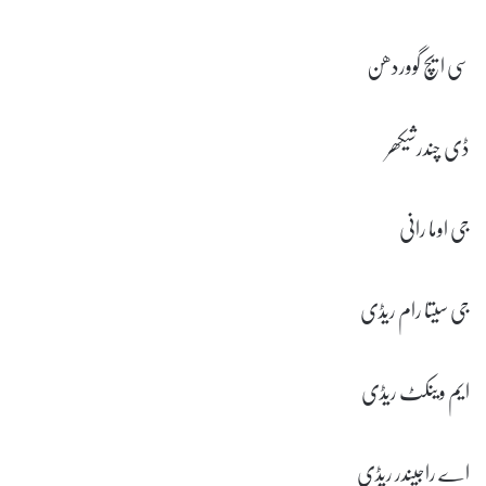
سی ایچ گووردھن
ڈی چندرشیکھر
جی اوما رانی
جی سیتا رام ریڈی
ایم وینکٹ ریڈی
اے راجیندر ریڈی