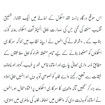
اس موقع درگاہ براہنہ شاہ اسکول کے احاطے میں ایک شاندار تہنیتی
تقریب منعقد کی گئی جس کی صدارت ڈپٹی انسپکٹر آف اسکولز، بندلہ گوڑہ،
جناب کے۔ دشرتھ نے کی انہوں نے اپنے خطاب میں کہا کہ سرکاری
اسکولوں کو مضبوط بنانے کے لیے تمام متعلقہ افراد کو اپنی صلاحیتوں کے
مطابق ذمہ داری نبھانی چاہیےاور اساتذہ خاص طور پر غریب، کمزور اور پسماندہ
طبقات سے تعلق رکھنے والے طلبہ کو خصوصی توجہ دیں اور انہیں اپنی اولاد
سے بڑھ کر سمجھیں تاکہ والدین کا سرکاری اسکولوں پر اعتماد بحال ہو۔انہوں
نے اساتذہ کو ہدایت دی کہ داخلوں میں اضافہ، طلبہ کی حاضری میں بہتری،