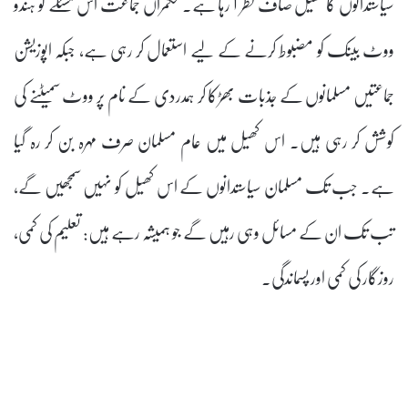
سیاستدانوں کا کھیل صاف نظر آ رہا ہے۔ حکمراں جماعت اس مسئلے کو ہندو
ووٹ بینک کو مضبوط کرنے کے لیے استعمال کر رہی ہے، جبکہ اپوزیشن
جماعتیں مسلمانوں کے جذبات بھڑکا کر ہمدردی کے نام پر ووٹ سمیٹنے کی
کوشش کر رہی ہیں۔ اس کھیل میں عام مسلمان صرف مہرہ بن کر رہ گیا
ہے۔ جب تک مسلمان سیاستدانوں کے اس کھیل کو نہیں سمجھیں گے،
تب تک ان کے مسائل وہی رہیں گے جو ہمیشہ رہے ہیں: تعلیم کی کمی،
روزگار کی کمی اور پسماندگی۔