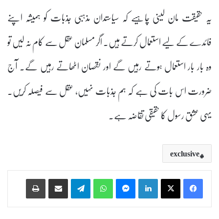
یہ حقیقت مان لینی چاہیے کہ سیاستدان مذہبی جذبات کو ہمیشہ اپنے
فائدے کے لیے استعمال کرتے ہیں۔ اگر مسلمان عقل سے کام نہ لیں تو
وہ بار بار استعمال ہوتے رہیں گے اور نقصان اٹھاتے رہیں گے۔ آج
ضرورت اس بات کی ہے کہ ہم جذبات نہیں، عقل سے فیصلہ کریں۔
یہی عشق رسول کا حقیقی تقاضہ ہے۔
exclusive
Print
Share via Email
Telegram
WhatsApp
Messenger
LinkedIn