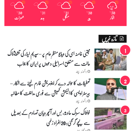
30
31
31
30
30
℃
℃
℃
℃
℃
اتوار
پیر
منگل
بدھ
جمعرات
تازہ خبریں
مجتبیٰ خامنہ ای کی ویڈیو منظرِ عام پر – سپریم لیڈر کی تشویشناک
حالت سے متعلق اسرائیلی دعووں پر ایران کا جواب
1 گھنٹہ پہلے
تعطیلات کا حوالہ دے کر اینومریشن فارم لینے سے انکار –
بیرسٹر اویسی کا الیکشن کمیشن سے فوری مداخلت کا مطالبہ
1 گھنٹہ پہلے
خوفناک سڑک حادثہ، بس اور آئچر ویان تصادم کے بعد پل
سے نیچے گر گئی؛ 20 افراد زخمی
3 گھنٹے پہلے