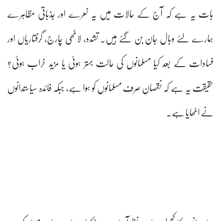
بات یہ ہے کہ آج کے حالات میں یہ نعرے اور جذباتی مظاہرے
ہمارے لئے وبال جان بن گئے ہیں۔ تشدد، لاٹھی چارج، گرفتاریاں اور
فسادات کے بعد کیا مسلمانوں کی حالت بہتر ہوئی یا مزید خراب ہوئی؟
حقیقت یہ ہے کہ نقصان صرف مسلمانوں کو ہوا ہے، جبکہ فائدہ سیاستدانوں
نے اٹھایا ہے۔