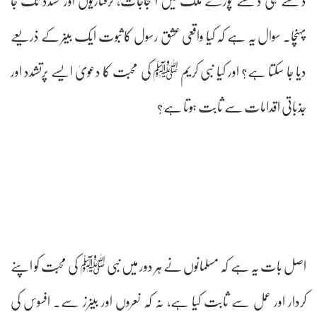
پہنچا۔ سوال یہ ہے کہ کیا واقعی عشق رسول کا ثبوت ایک بینر کے ذریعے
دیا جا سکتا ہے؟ اور کیا نبی کریم ﷺ کی محبت کا دعویٰ ایسے پرتشدد اور
جذباتی اقدامات سے ثابت ہوتا ہے؟
اصل بات یہ ہے کہ مسلمانوں نے ہر دور میں نبی ﷺ کی محبت کو اپنے
کردار اور عمل سے ثابت کیا ہے، نہ کہ نعروں اور بینرز سے۔ افسوس کی