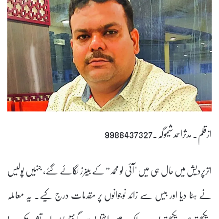
ازقلم۔ مدثراحمدشیموگہ۔9986437327
اترپردیش میں حال ہی میں "آئی لو محمد” کے بینرز لگائے گئے، جنہیں پولیس
نے ہٹا دیا اور بیس سے زائد نوجوانوں پر مقدمات درج کیے۔ یہ معاملہ
دیکھتے ہی دیکھتے پورے ملک میں احتجاجات، گرفتاریوں اور تشدد تک جا