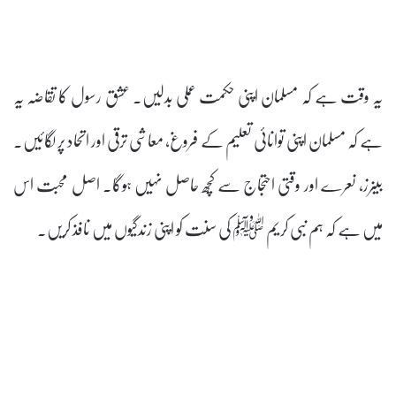
یہ وقت ہے کہ مسلمان اپنی حکمت عملی بدلیں۔ عشق رسول کا تقاضہ یہ
ہے کہ مسلمان اپنی توانائی تعلیم کے فروغ، معاشی ترقی اور اتحاد پر لگائیں۔
بینرز، نعرے اور وقتی احتجاج سے کچھ حاصل نہیں ہوگا۔ اصل محبت اس
میں ہے کہ ہم نبی کریم ﷺ کی سنت کو اپنی زندگیوں میں نافذ کریں۔