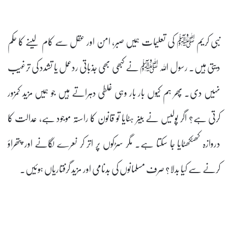
نبی کریم ﷺ کی تعلیمات ہمیں صبر، امن اور عقل سے کام لینے کا حکم
دیتی ہیں۔ رسول اللہ ﷺ نے کبھی بھی جذباتی ردعمل یا تشدد کی ترغیب
نہیں دی۔ پھر ہم کیوں بار بار وہی غلطی دہراتے ہیں جو ہمیں مزید کمزور
کرتی ہے؟ اگر پولیس نے بینر ہٹایا تو قانون کا راستہ موجود ہے، عدالت کا
دروازہ کھٹکھٹایا جا سکتا ہے۔ مگر سڑکوں پر اتر کر نعرے لگانے اور پتھراؤ
کرنے سے کیا بدلا؟ صرف مسلمانوں کی بدنامی اور مزید گرفتاریاں ہوئیں۔