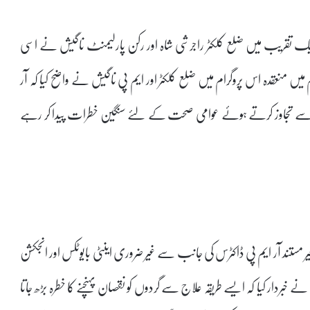
 ایک تقریب میں ضلع کلکٹر راجرشی شاہ اور رکن پارلیمنٹ ناگیش نے اسی
میں منعقدہ اس پروگرام میں ضلع کلکٹر اور ایم پی ناگیش نے واضح کیا کہ آر
اس حد سے تجاوز کرتے ہوئے عوامی صحت کے لئے سنگین خطرات پیدا کر رہے
 مستند آر ایم پی ڈاکٹرس کی جانب سے غیر ضروری اینٹی بایوٹکس اور انجکشن
ردار کیا کہ ایسے طریقہ علاج سے گردوں کو نقصان پہنچنے کا خطرہ بڑھ جاتا