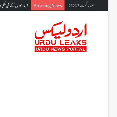
Breaking News
جمعہ, اگست 7 2026
نریندر مودی کے غیر ملکی 