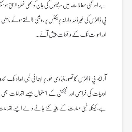
ہے اور کئی معاملات میں مریضوں کی جان کو بھی خطرہ لاحق ہو 
پی ڈاکٹرس کی غیر ذمہ دارانہ پریکٹس پر روشنی ڈالتے ہوئے ماض
اور اموات تک کے واقعات پیش آئے۔
آر ایم پی ڈاکٹرس کا تصور بنیادی طور پر ابتدائی طبی امداد تک محد
ادویات کی فراہمی اور انجکشن کے استعمال جیسے اقدامات بھی ا
ہے، کیونکہ طبی مہارت کے بغیر کئے جانے والے ایسے اقدامات