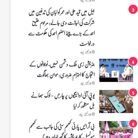
جیل میں قید علی اور عمر کو ابان کی تدفین میں
شرکت کی اجازت دی جائے: مرحوم عتیق
احمد کے بڑے بیٹے احضم احمد کی حکومت سے
درخواست
9 گھنٹے پہلے
جنریشن زی ملک دشمن نہیں، نوجوانوں کے
احتجاج کا احترام ضروری: موہن بھاگوت
9 گھنٹے پہلے
یو پی آئی ادائیگیوں پر چارجس – لوک سبھا نے
بل منظور کر لیا
10 گھنٹے پہلے
بی آر ایس پارٹی کھمم سٹی کی جانب سے کھمم
میونسپل کارپوریشن کا گھیراؤ اور دھرنا