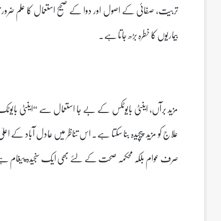
تربیت، صفائی کے اصول اور دوا کے صحیح استعمال کا علم ضروری
بیماریوں کا خطرہ بڑھ جاتا ہے۔
مزید برآں، اینٹی بایوٹکس کے بے جا استعمال سے “اینٹی بایوٹ
علاج کو مزید پیچیدہ بنا سکتا ہے۔ اس تناظر میں عادل آباد کے
صرف عوام بلکہ محکمہ صحت کے لئے بھی ایک سنجیدہ پیغام ہ