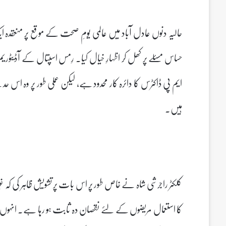
حالیہ دنوں عادل آباد میں عالمی یومِ صحت کے موقع پر منعقدہ
حساس مسئلے پر کھل کر اظہارِ خیال کیا۔ رِمس اسپتال کے آڈیٹوریم 
ایم پی ڈاکٹرس کا دائرہ کار محدود ہے، لیکن عملی طور پر وہ 
ہیں۔
کلکٹر راجرشی شاہ نے خاص طور پر اس بات پر تشویش ظاہر کی کہ غیر
کا استعمال مریضوں کے لئے نقصان دہ ثابت ہو رہا ہے۔ انہوں نے خب