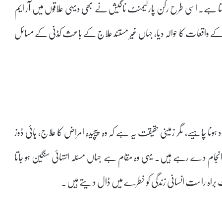
سکتا ہے۔ اسی طرح رکن پارلیمنٹ ناگیش نے بھی دیہی علاقوں میں آر ایم
ی کے واقعات کا حوالہ دیا، جہاں غیر مستند علاج کے باعث کڈنی کے مسائل
ود ہونا چاہیے، مگر زمینی حقیقت یہ ہے کہ وہ پیچیدہ امراض کا علاج، ہائی ڈوز
نجام دے رہے ہیں۔ یہی وہ مقام ہے جہاں مسئلہ انتہائی سنگین ہو جاتا
 براہ راست انسانی زندگی کو خطرے میں ڈال دیتے ہیں۔