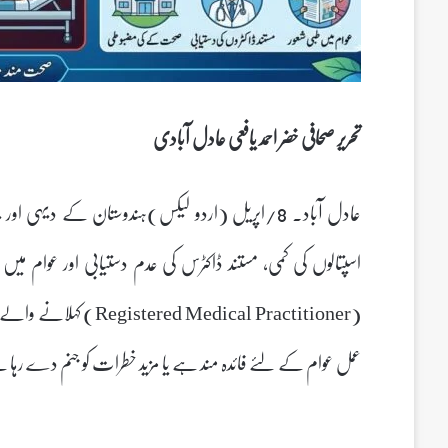
تحریر صحافی خضر احمد یافعی عادل آبادی
عادل آباد۔ 8/اپریل (اردو لیکس)ہندوستان کے دیہ
اسپتالوں کی کمی، مستند ڈاکٹرس کی عدم دستیابی اور عوام میں ط
(d Medical Practitioner
عمل عوام کے لئے فائدہ مند ہے یا مزید خطرات کو جنم دے رہا