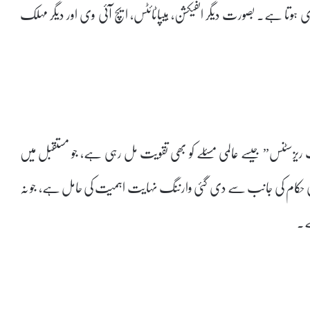
 ہوتا ہے۔ بصورت دیگر انفیکشن، ہیپاٹائٹس، ایچ آئی وی اور دیگر مہلک
ک ریزسٹنس” جیسے عالمی مسئلے کو بھی تقویت مل رہی ہے، جو مستقبل میں
 اعلیٰ حکام کی جانب سے دی گئی وارننگ نہایت اہمیت کی حامل ہے، جو نہ
ے۔