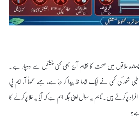
ی اور پسماندہ علاقوں میں صحت کا نظام آج بھی کئی چیلنجس سے دوچار ہے۔
بی شعور کی کمی نے ایک ایسا خلا پیدا کر دیا ہے، جسے عموماً آر ایم پی
Registere) کہلانے والے افراد پُر کرتے ہیں۔ تاہم یہ سوال اپنی جگہ اہم ہے کہ آیا یہ خلا پُر کرنے کا
 ہے؟