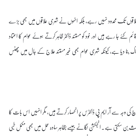
 علاقوں تک محدود نہیں رہے، بلکہ انہوں نے شہری علاقوں میں بھی بڑے
قائم کئے جا رہے ہیں اور خود کو مستند ڈاکٹر ظاہر کرتے ہوئے عوام کا اعتماد
رناک بنا دیا ہے، کیونکہ شہری عوام بھی غیر مستند علاج کے جال میں پھنس
رچ کی وجہ سے آر ایم پی ڈاکٹرس پر انحصار کرتے ہیں، مگر انہیں اس بات کا
باعث بن سکتی ہے۔ انجکشن لگانے جیسے بظاہر سادہ عمل میں بھی مکمل طبی