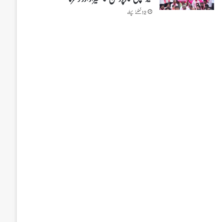
12 گھنٹے پہلے