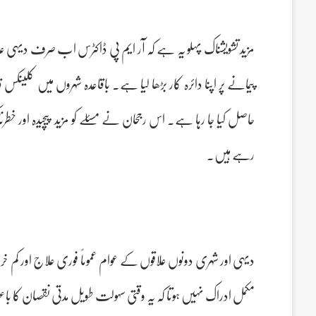
مزید تشویشناک پہلو یہ ہے کہ آر ایم پی ڈاکٹرس اب صرف دیہی
پیمانے پر اپنا دائرہ کار بڑھا لیا ہے۔ باقاعدہ شہروں میں کلینکس 
حاصل کیا جا رہا ہے۔ اس رجحان نے مسئلے کو مزید پیچیدہ اور خط
رہے ہیں۔
دیہی اور شہری دونوں علاقوں کے عوام عموماً فوری علاج اور کم خ
مکمل ادراک نہیں ہوتا کہ یہ وقتی سہولت طویل مدتی نقصان کا 