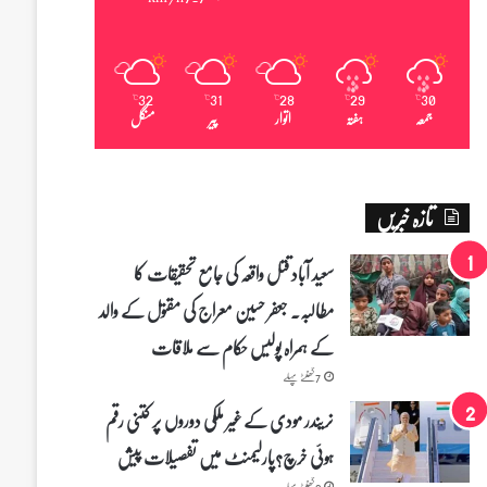
32
31
28
29
30
℃
℃
℃
℃
℃
جمعہ
ہفتہ
اتوار
پیر
منگل
تازہ خبریں
سعید آباد قتل واقعہ کی جامع تحقیقات کا
مطالبہ۔ جعفر حسین معراج کی مقتول کے والد
کے ہمراہ پولیس حکام سے ملاقات
7 گھنٹے پہلے
نریندر مودی کے غیر ملکی دوروں پر کتنی رقم
ہوئی خرچ؟پارلیمنٹ میں تفصیلات پیش
9 گھنٹے پہلے