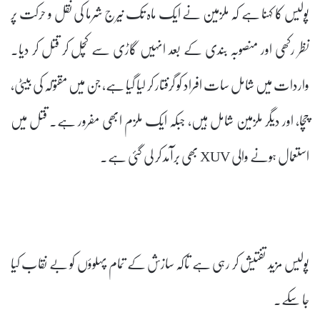
پولیس کا کہنا ہے کہ ملزمین نے ایک ماہ تک نیرج شرما کی نقل و حرکت پر
نظر رکھی اور منصوبہ بندی کے بعد انہیں گاڑی سے کچل کر قتل کر دیا۔
واردات میں شامل سات افراد کو گرفتار کر لیا گیا ہے، جن میں مقتولہ کی بیٹی،
چچا، اور دیگر ملزمین شامل ہیں، جبکہ ایک ملزم ابھی مفرور ہے۔ قتل میں
استعمال ہونے والی XUV بھی برآمد کر لی گئی ہے۔
پولیس مزید تفتیش کر رہی ہے تاکہ سازش کے تمام پہلوؤں کو بے نقاب کیا
جا سکے۔