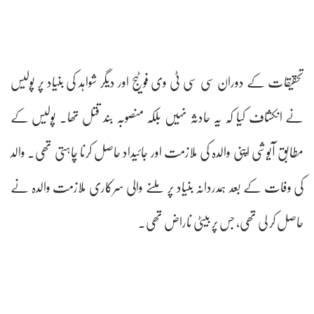
تحقیقات کے دوران سی سی ٹی وی فوٹیج اور دیگر شواہد کی بنیاد پر پولیس
نے انکشاف کیا کہ یہ حادثہ نہیں بلکہ منصوبہ بند قتل تھا۔ پولیس کے
مطابق آیوشی اپنی والدہ کی ملازمت اور جائیداد حاصل کرنا چاہتی تھی۔ والد
کی وفات کے بعد ہمدردانہ بنیاد پر ملنے والی سرکاری ملازمت والدہ نے
حاصل کر لی تھی، جس پر بیٹی ناراض تھی۔