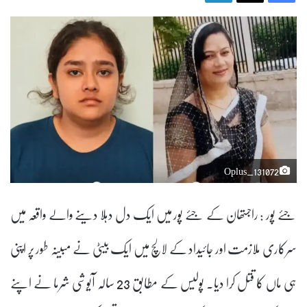
Oplus_131072
جئے پور : راجستھان کے جئے پور میں ایک دل دہلا دینے والے واقعہ میں
سرکاری ملازمت اور جائیداد کے لالچ میں ایک بیٹی نے مبینہ طور پر اپنی
ہی ماں کا قتل کرا دیا۔ پولیس کے مطابق 23 سالہ آیوشی شرما نے اپنے