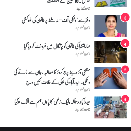
شامل۔ 10 ملین کے انعامات
گ
ا
9 گھنٹے پہلے
ک
دفتر سے "ویکلی آف” نہ ملنے پر خاتون کی خودکشی
ر
ج
10 گھنٹے پہلے
ا
ن
د
مہاراشٹرا کی خاتون کو پرتگال میں فروخت کردیا گیا
ے
10 گھنٹے پہلے
د
ی
منگنی توڑ دینے پر 3 کروڑ کا مطالبہ ، جان سے مارنے کی
دھمکی۔ حیدرآباد کی لڑکی کے خلاف کیس درج
10 گھنٹے پہلے
حیدرآباد دھماکہ :ایک زخمی کا پاوں جسم سے الگ ہوگیا
10 گھنٹے پہلے