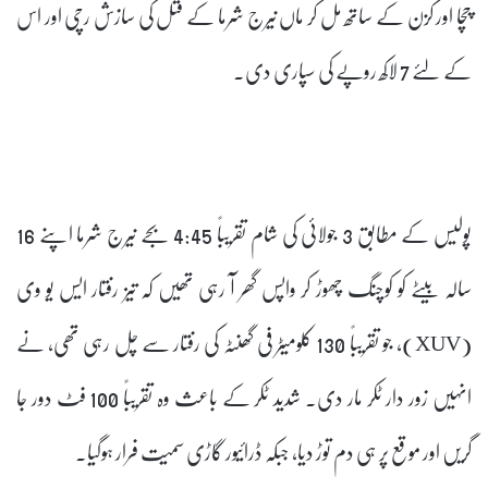
چچا اور کزن کے ساتھ مل کر ماں نیرج شرما کے قتل کی سازش رچی اور اس
کے لئے 7 لاکھ روپے کی سپاری دی۔
پولیس کے مطابق 3 جولائی کی شام تقریباً 4:45 بجے نیرج شرما اپنے 16
سالہ بیٹے کو کوچنگ چھوڑ کر واپس گھر آ رہی تھیں کہ تیز رفتار ایس یو وی
(XUV)، جو تقریباً 130 کلومیٹر فی گھنٹہ کی رفتار سے چل رہی تھی، نے
انہیں زور دار ٹکر مار دی۔ شدید ٹکر کے باعث وہ تقریباً 100 فٹ دور جا
گریں اور موقع پر ہی دم توڑ دیا، جبکہ ڈرائیور گاڑی سمیت فرار ہوگیا۔